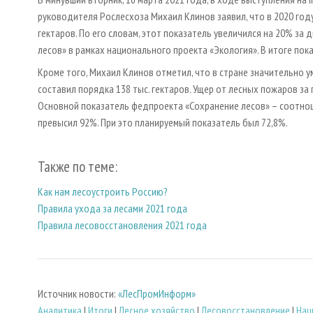
руководителя Рослесхоза Михаил Клинов заявил, что в 2020 год
гектаров. По его словам, этот показатель увеличился на 20% за
лесов» в рамках национального проекта «Экология». В итоге пок
Кроме того, Михаил Клинов отметил, что в стране значительно 
составил порядка 138 тыс. гектаров. Ущер от лесных пожаров за
Основной показатель федпроекта «Сохранение лесов» – соотнош
превысил 92%. При это планируемый показатель был 72,8%.
Также по теме:
Как нам лесоустроить Россию?
Правила ухода за лесами 2021 года
Правила лесовосстановления 2021 года
Источник новости:
«ЛесПромИнформ»
Аналитика
|
Итоги
|
Лесное хозяйство
|
Лесовосстановление
|
Нац