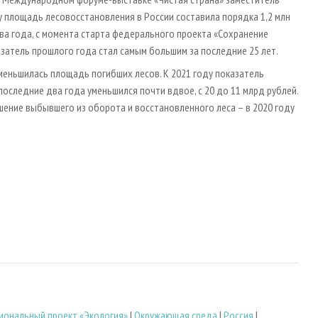
у площадь лесовосстановления в России составила порядка 1,2 млн
 два года, с момента старта федерального проекта «Сохранение
азатель прошлого года стал самым большим за последние 25 лет.
уменьшилась площадь погибших лесов. К 2021 году показатель
 последние два года уменьшился почти вдвое, с 20 до 11 млрд рублей.
ение выбывшего из оборота и восстановленного леса – в 2020 году
иональный проект «Экология»
|
Окружающая среда
|
Россия
|