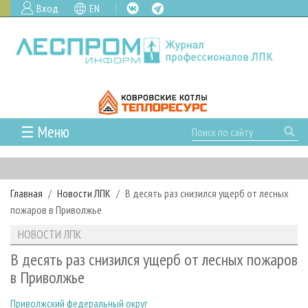
Вход
EN
☰ Меню
ГЛАВНАЯ
РУБРИКИ И ТЕМЫ
Главная
Новости ЛПК
В десять раз снизился ущерб от лесных
РУБРИКИ ЖУРНАЛА
НОВОСТИ
пожаров в Приволжье
ЛЕСНОЕ ХОЗЯЙСТВО
КАЛЕНДАРЬ СОБЫТИЙ
ПРОЕКТЫ ЛПИ
НОВОСТИ ЛПК
ЛЕСОЗАГОТОВКА
НОВОСТИ ЛПК
АНАЛИТИКА
АРХИВ
В десять раз снизился ущерб от лесных пожаров
ЛЕСОПИЛЕНИЕ
НОВОСТИ ЖУРНАЛА
ПРЕДПРИЯТИЯ ЛПК
АРХИВ ЖУРНАЛОВ
в Приволжье
О ЖУРНАЛЕ
ДЕРЕВООБРАБОТКА
НОВОСТИ КОМПАНИЙ
ЛЕСНЫЕ РЕГИОНЫ РОССИИ
СТАТЬИ
ПОДПИСКА
РЕКЛАМОДАТЕЛЯМ
Приволжский федеральный округ