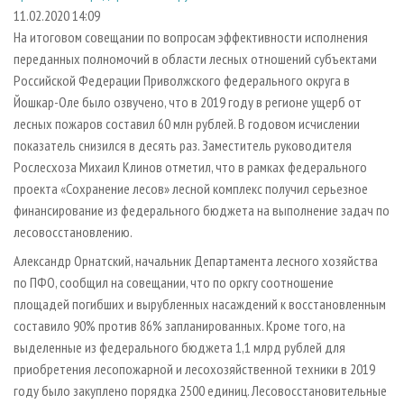
СУШКА ДРЕВЕСИНЫ
ПЕРСОНЫ
КОНТАКТЫ
РЕКЛАМА
11.02.2020 14:09
На итоговом совещании по вопросам эффективности исполнения
ПРОИЗВОДСТВО ДРЕВЕСНЫХ ПЛИТ
МОБИЛЬНЫЕ ВЫСТАВКИ
РЕКЛАМА НА САЙТЕ
переданных полномочий в области лесных отношений субъектами
ДЕРЕВЯННОЕ ДОМОСТРОЕНИЕ
ОФИЦИАЛЬНЫЕ ДЕЛЕГАЦИИ
Российской Федерации Приволжского федерального округа в
ПРОИЗВОДСТВО МЕБЕЛИ
Йошкар-Оле было озвучено, что в 2019 году в регионе ущерб от
ПРИОРИТЕТНЫЕ ИНВЕСТПРОЕКТЫ
лесных пожаров составил 60 млн рублей. В годовом исчислении
БИОЭНЕРГЕТИКА
RUSSIAN FORESTRY REVIEW
показатель снизился в десять раз. Заместитель руководителя
ЦБП
ГАЗЕТА ЛЕСПРОМФОРУМ
Рослесхоза Михаил Клинов отметил, что в рамках федерального
проекта «Сохранение лесов» лесной комплекс получил серьезное
ИНСТРУМЕНТ И МАТЕРИАЛЫ
БИБЛИОТЕКА СПЕЦИАЛИСТА
финансирование из федерального бюджета на выполнение задач по
лесовосстановлению.
Александр Орнатский, начальник Департамента лесного хозяйства
по ПФО, сообщил на совещании, что по оркгу соотношение
площадей погибших и вырубленных насаждений к восстановленным
составило 90% против 86% запланированных. Кроме того, на
выделенные из федерального бюджета 1,1 млрд рублей для
приобретения лесопожарной и лесохозяйственной техники в 2019
году было закуплено порядка 2500 единиц. Лесовосстановительные