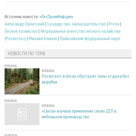
Источник новости:
«ЛесПромИнформ»
Александр Орнатский
|
Государство, законодательство
|
Итоги
|
Лесное хозяйство
|
Федеральное агентство лесного хозяйства
(Рослесхоз)
|
Михаил Клинов
|
Приволжский федеральный округ
НОВОСТИ ПО ТЕМЕ
07.08.2026
07.08.2026
Рослесхоз: в лесах обустроят зоны отдыха без
вырубки
07.08.2026
07.08.2026
«Свеза» изучила применение своих ДСП в
мебельном производстве
05.08.2026