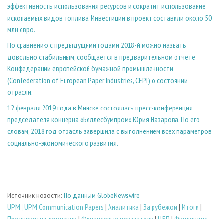
эффективность использования ресурсов и сократит использование
ископаемых видов топлива. Инвестиции в проект составили около 50
млн евро.
По сравнению с предыдущими годами 2018-й можно назвать
довольно стабильным, сообщается в предварительном отчете
Конфедерации европейской бумажной промышленности
(Confederation of European Paper Industries, CEPI) о состоянии
отрасли.
12 февраля 2019 года в Минске состоялась пресс-конференция
председателя концерна «Беллесбумпром» Юрия Назарова. По его
словам, 2018 год отрасль завершила с выполнением всех параметров
социально-экономического развития.
Источник новости:
По данным GlobeNewswire
UPM
|
UPM Communication Papers
|
Аналитика
|
За рубежом
|
Итоги
|
Предприятия, компании
|
Финансовые показатели
|
ЦБП
|
Финляндия