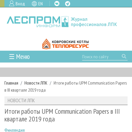
Вход
EN
☰ Меню
ГЛАВНАЯ
РУБРИКИ И ТЕМЫ
Главная
Новости ЛПК
Итоги работы UPM Communication Papers
РУБРИКИ ЖУРНАЛА
НОВОСТИ
в III квартале 2019 года
ЛЕСНОЕ ХОЗЯЙСТВО
КАЛЕНДАРЬ СОБЫТИЙ
ПРОЕКТЫ ЛПИ
НОВОСТИ ЛПК
ЛЕСОЗАГОТОВКА
НОВОСТИ ЛПК
АНАЛИТИКА
АРХИВ
Итоги работы UPM Communication Papers в III
ЛЕСОПИЛЕНИЕ
НОВОСТИ ЖУРНАЛА
ПРЕДПРИЯТИЯ ЛПК
АРХИВ ЖУРНАЛОВ
квартале 2019 года
О ЖУРНАЛЕ
ДЕРЕВООБРАБОТКА
НОВОСТИ КОМПАНИЙ
ЛЕСНЫЕ РЕГИОНЫ РОССИИ
СТАТЬИ
ПОДПИСКА
РЕКЛАМОДАТЕЛЯМ
Финляндия