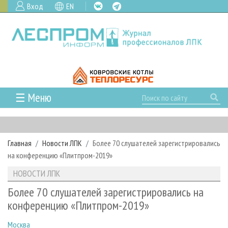
Вход
EN
☰ Меню
ГЛАВНАЯ
РУБРИКИ И ТЕМЫ
Главная
Новости ЛПК
Более 70 слушателей зарегистрировались
РУБРИКИ ЖУРНАЛА
НОВОСТИ
на конференцию «Плитпром-2019»
ЛЕСНОЕ ХОЗЯЙСТВО
КАЛЕНДАРЬ СОБЫТИЙ
ПРОЕКТЫ ЛПИ
НОВОСТИ ЛПК
ЛЕСОЗАГОТОВКА
НОВОСТИ ЛПК
АНАЛИТИКА
АРХИВ
Более 70 слушателей зарегистрировались на
ЛЕСОПИЛЕНИЕ
НОВОСТИ ЖУРНАЛА
ПРЕДПРИЯТИЯ ЛПК
АРХИВ ЖУРНАЛОВ
конференцию «Плитпром-2019»
О ЖУРНАЛЕ
ДЕРЕВООБРАБОТКА
НОВОСТИ КОМПАНИЙ
ЛЕСНЫЕ РЕГИОНЫ РОССИИ
СТАТЬИ
ПОДПИСКА
РЕКЛАМОДАТЕЛЯМ
Москва