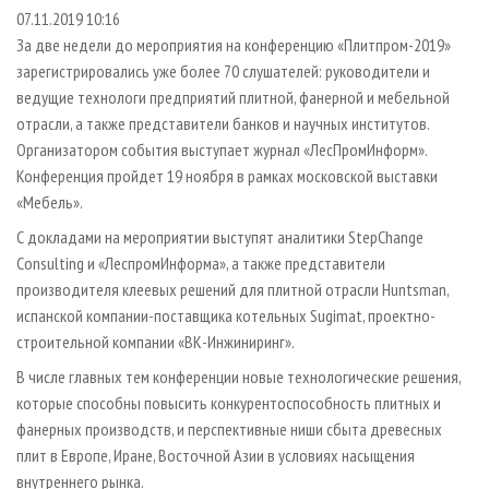
СУШКА ДРЕВЕСИНЫ
ПЕРСОНЫ
КОНТАКТЫ
РЕКЛАМА
07.11.2019 10:16
За две недели до мероприятия на конференцию «Плитпром-2019»
ПРОИЗВОДСТВО ДРЕВЕСНЫХ ПЛИТ
МОБИЛЬНЫЕ ВЫСТАВКИ
РЕКЛАМА НА САЙТЕ
зарегистрировались уже более 70 слушателей: руководители и
ДЕРЕВЯННОЕ ДОМОСТРОЕНИЕ
ОФИЦИАЛЬНЫЕ ДЕЛЕГАЦИИ
ведущие технологи предприятий плитной, фанерной и мебельной
ПРОИЗВОДСТВО МЕБЕЛИ
отрасли, а также представители банков и научных институтов.
ПРИОРИТЕТНЫЕ ИНВЕСТПРОЕКТЫ
Организатором события выступает журнал «ЛесПромИнформ».
БИОЭНЕРГЕТИКА
RUSSIAN FORESTRY REVIEW
Конференция пройдет 19 ноября в рамках московской выставки
ЦБП
ГАЗЕТА ЛЕСПРОМФОРУМ
«Мебель».
ИНСТРУМЕНТ И МАТЕРИАЛЫ
БИБЛИОТЕКА СПЕЦИАЛИСТА
С докладами на мероприятии выступят аналитики StepChange
Consulting и «ЛеспромИнформа», а также представители
производителя клеевых решений для плитной отрасли Huntsman,
испанской компании-поставщика котельных Sugimat, проектно-
строительной компании «ВК-Инжиниринг».
В числе главных тем конференции новые технологические решения,
которые способны повысить конкурентоспособность плитных и
фанерных производств, и перспективные ниши сбыта древесных
плит в Европе, Иране, Восточной Азии в условиях насыщения
внутреннего рынка.