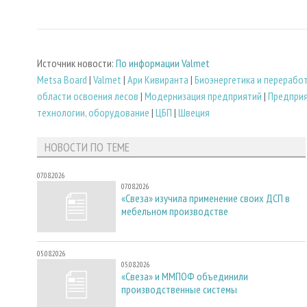
Источник новости:
По информации Valmet
Metsa Board
|
Valmet
|
Ари Кивиранта
|
Биoэнергетика и перерабо
области освоения лесов
|
Модернизация предприятий
|
Предприя
технологии, оборудование
|
ЦБП
|
Швеция
НОВОСТИ ПО ТЕМЕ
07.08.2026
07.08.2026
«Свеза» изучила применение своих ДСП в
мебельном производстве
05.08.2026
05.08.2026
«Свеза» и ММПОФ объединили
производственные системы