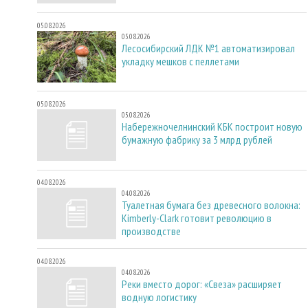
05.08.2026
05.08.2026
Лесосибирский ЛДК №1 автоматизировал
укладку мешков с пеллетами
05.08.2026
05.08.2026
Набережночелнинский КБК построит новую
бумажную фабрику за 3 млрд рублей
04.08.2026
04.08.2026
Туалетная бумага без древесного волокна:
Kimberly-Clark готовит революцию в
производстве
04.08.2026
04.08.2026
Реки вместо дорог: «Свеза» расширяет
водную логистику