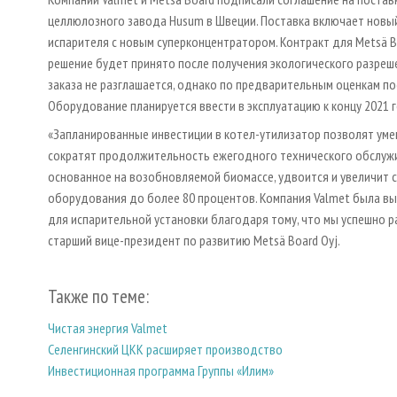
целлюлозного завода Husum в Швеции. Поставка включает новы
испарителя с новым суперконцентратором. Контракт для Metsä B
решение будет принято после получения экологического разреше
заказа не разглашается, однако по предварительным оценкам по
Оборудование планируется ввести в эксплуатацию к концу 2021 
«Запланированные инвестиции в котел-утилизатор позволят уме
сократят продолжительность ежегодного технического обслужи
основанное на возобновляемой биомассе, удвоится и увеличит 
оборудования до более 80 процентов. Компания Valmet была вы
для испарительной установки благодаря тому, что мы успешно ра
старший вице-президент по развитию Metsä Board Oyj.
Также по теме:
Чистая энергия Valmet
Селенгинский ЦКК расширяет производство
Инвестиционная программа Группы «Илим»