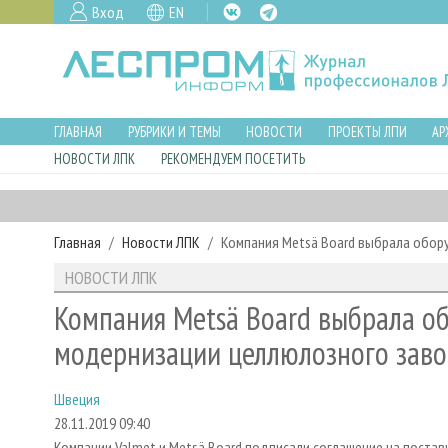
Вход
EN
ГЛАВНАЯ
РУБРИКИ И ТЕМЫ
НОВОСТИ
ПРОЕКТЫ ЛПИ
АР
НОВОСТИ ЛПК
РЕКОМЕНДУЕМ ПОСЕТИТЬ
Главная
Новости ЛПК
Компания Metsä Board выбрала обор
НОВОСТИ ЛПК
Компания Metsä Board выбрала о
модернизации целлюлозного зав
Швеция
28.11.2019 09:40
Компании Valmet и Metsä Board подписали соглашение на поста