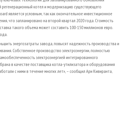
й регенерационный котел и модернизацию существующего
oard является условным, так как окончательное инвестиционное
ния, что запланировано на второй квартал 2020 года. Стоимость
ставка такого объема может составить 100-150 миллионов евро.
года.
ньшить энергозатраты завода, повысят надежность производства и
вания. Собственное производство электроэнергии, полностью
самообеспеченность электроэнергией интегрированного
брана в качестве поставщика котла-утилизатора и оборудования
ботали с ними в течение многих лет», – сообщил Ари Кивиранта,