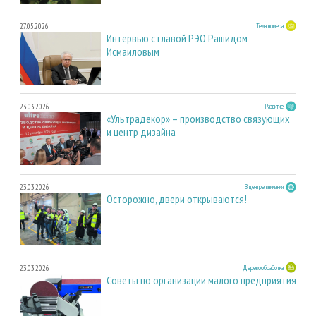
27.05.2026
Тема номера
Интервью с главой РЭО Рашидом
Исмаиловым
23.03.2026
Развитие
«Ультрадекор» – производство связующих
и центр дизайна
23.03.2026
В центре внимания
Осторожно, двери открываются!
23.03.2026
Деревообработка
Советы по организации малого предприятия