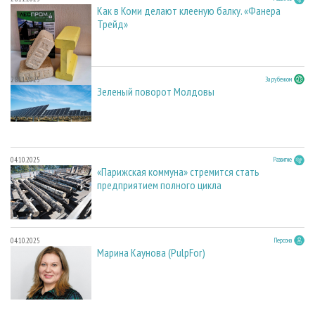
Как в Коми делают клееную балку. «Фанера
Трейд»
28.11.2025
За рубежом
Зеленый поворот Молдовы
04.10.2025
Развитие
«Парижская коммуна» стремится стать
предприятием полного цикла
04.10.2025
Персона
Марина Каунова (PulpFor)