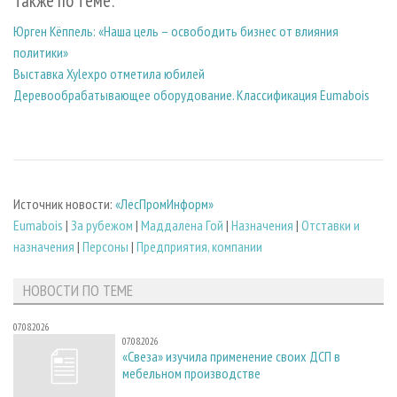
Также по теме:
Юрген Кёппель: «Наша цель – освободить бизнес от влияния
политики»
Выставка Xylexpo отметила юбилей
Деревообрабатывающее оборудование. Классификация Eumabois
Источник новости:
«ЛесПромИнформ»
Eumabois
|
За рубежом
|
Маддалена Гой
|
Назначения
|
Отставки и
назначения
|
Персоны
|
Предприятия, компании
НОВОСТИ ПО ТЕМЕ
07.08.2026
07.08.2026
«Свеза» изучила применение своих ДСП в
мебельном производстве