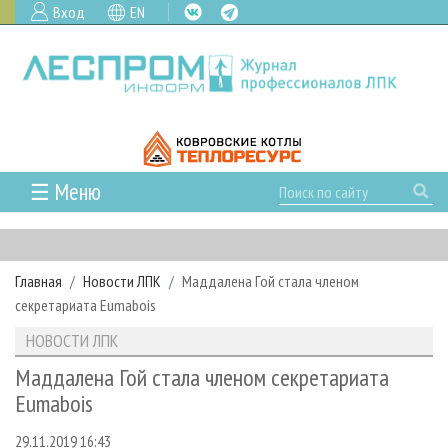
Вход
EN
☰ Меню
ГЛАВНАЯ
РУБРИКИ И ТЕМЫ
Главная
Новости ЛПК
Маддалена Гой стала членом
РУБРИКИ ЖУРНАЛА
НОВОСТИ
секретариата Eumabois
ЛЕСНОЕ ХОЗЯЙСТВО
КАЛЕНДАРЬ СОБЫТИЙ
ПРОЕКТЫ ЛПИ
НОВОСТИ ЛПК
ЛЕСОЗАГОТОВКА
НОВОСТИ ЛПК
АНАЛИТИКА
АРХИВ
Маддалена Гой стала членом секретариата
ЛЕСОПИЛЕНИЕ
НОВОСТИ ЖУРНАЛА
ПРЕДПРИЯТИЯ ЛПК
АРХИВ ЖУРНАЛОВ
Eumabois
О ЖУРНАЛЕ
ДЕРЕВООБРАБОТКА
НОВОСТИ КОМПАНИЙ
ЛЕСНЫЕ РЕГИОНЫ РОССИИ
СТАТЬИ
ПОДПИСКА
РЕКЛАМОДАТЕЛЯМ
29.11.2019 16:43