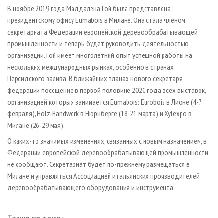
СУШКА ДРЕВЕСИНЫ
ПЕРСОНЫ
КОНТАКТЫ
РЕКЛАМА
В ноябре 2019 года Маддалена Гой была представлена
президентскому офису Eumabois в Милане. Она стала членом
ПРОИЗВОДСТВО ДРЕВЕСНЫХ ПЛИТ
МОБИЛЬНЫЕ ВЫСТАВКИ
РЕКЛАМА НА САЙТЕ
секретариата Федерации европейской деревообрабатывающей
ДЕРЕВЯННОЕ ДОМОСТРОЕНИЕ
ОФИЦИАЛЬНЫЕ ДЕЛЕГАЦИИ
промышленности и теперь будет руководить деятельностью
ПРОИЗВОДСТВО МЕБЕЛИ
организации. Гой имеет многолетний опыт успешной работы на
ПРИОРИТЕТНЫЕ ИНВЕСТПРОЕКТЫ
нескольких международных рынках, особенно в странах
БИОЭНЕРГЕТИКА
RUSSIAN FORESTRY REVIEW
Персидского залива. В ближайших планах нового секретаря
ЦБП
ГАЗЕТА ЛЕСПРОМФОРУМ
федерации посещение в первой половине 2020 года всех выставок,
организацией которых занимается Eumabois: Eurobois в Лионе (4-7
ИНСТРУМЕНТ И МАТЕРИАЛЫ
БИБЛИОТЕКА СПЕЦИАЛИСТА
февраля), Holz-Handwerk в Нюрнберге (18-21 марта) и Xylexpo в
Милане (26-29 мая).
О каких-то значимых изменениях, связанных с новым назначением, в
Федерации европейской деревообрабатывающей промышленности
не сообщают. Секретариат будет по-прежнему размещаться в
Милане и управляться Ассоциацией итальянских производителей
деревообрабатывающего оборудования и инструмента.