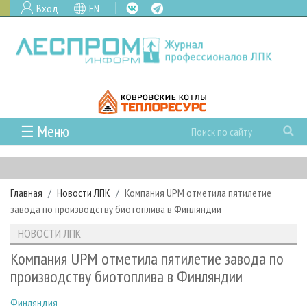
Вход
EN
☰ Меню
ГЛАВНАЯ
РУБРИКИ И ТЕМЫ
Главная
Новости ЛПК
Компания UPM отметила пятилетие
РУБРИКИ ЖУРНАЛА
НОВОСТИ
завода по производству биотоплива в Финляндии
ЛЕСНОЕ ХОЗЯЙСТВО
КАЛЕНДАРЬ СОБЫТИЙ
ПРОЕКТЫ ЛПИ
НОВОСТИ ЛПК
ЛЕСОЗАГОТОВКА
НОВОСТИ ЛПК
АНАЛИТИКА
АРХИВ
Компания UPM отметила пятилетие завода по
ЛЕСОПИЛЕНИЕ
НОВОСТИ ЖУРНАЛА
ПРЕДПРИЯТИЯ ЛПК
АРХИВ ЖУРНАЛОВ
производству биотоплива в Финляндии
О ЖУРНАЛЕ
ДЕРЕВООБРАБОТКА
НОВОСТИ КОМПАНИЙ
ЛЕСНЫЕ РЕГИОНЫ РОССИИ
СТАТЬИ
ПОДПИСКА
РЕКЛАМОДАТЕЛЯМ
Финляндия