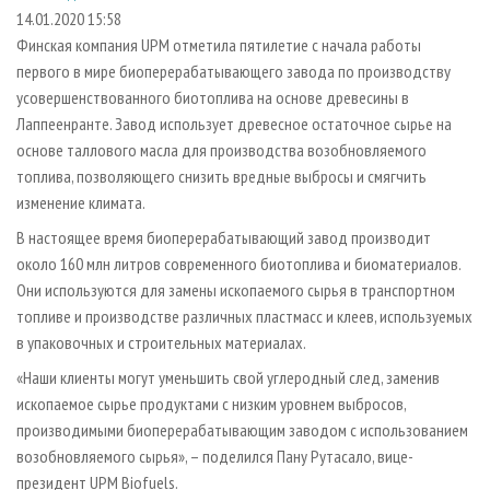
СУШКА ДРЕВЕСИНЫ
ПЕРСОНЫ
КОНТАКТЫ
РЕКЛАМА
14.01.2020 15:58
Финская компания UPM отметила пятилетие с начала работы
ПРОИЗВОДСТВО ДРЕВЕСНЫХ ПЛИТ
МОБИЛЬНЫЕ ВЫСТАВКИ
РЕКЛАМА НА САЙТЕ
первого в мире биоперерабатывающего завода по производству
ДЕРЕВЯННОЕ ДОМОСТРОЕНИЕ
ОФИЦИАЛЬНЫЕ ДЕЛЕГАЦИИ
усовершенствованного биотоплива на основе древесины в
ПРОИЗВОДСТВО МЕБЕЛИ
Лаппеенранте. Завод использует древесное остаточное сырье на
ПРИОРИТЕТНЫЕ ИНВЕСТПРОЕКТЫ
основе таллового масла для производства возобновляемого
БИОЭНЕРГЕТИКА
RUSSIAN FORESTRY REVIEW
топлива, позволяющего снизить вредные выбросы и смягчить
ЦБП
ГАЗЕТА ЛЕСПРОМФОРУМ
изменение климата.
ИНСТРУМЕНТ И МАТЕРИАЛЫ
БИБЛИОТЕКА СПЕЦИАЛИСТА
В настоящее время биоперерабатывающий завод производит
около 160 млн литров современного биотоплива и биоматериалов.
Они используются для замены ископаемого сырья в транспортном
топливе и производстве различных пластмасс и клеев, используемых
в упаковочных и строительных материалах.
«Наши клиенты могут уменьшить свой углеродный след, заменив
ископаемое сырье продуктами с низким уровнем выбросов,
производимыми биоперерабатывающим заводом с использованием
возобновляемого сырья», – поделился Пану Рутасало, вице-
президент UPM Biofuels.