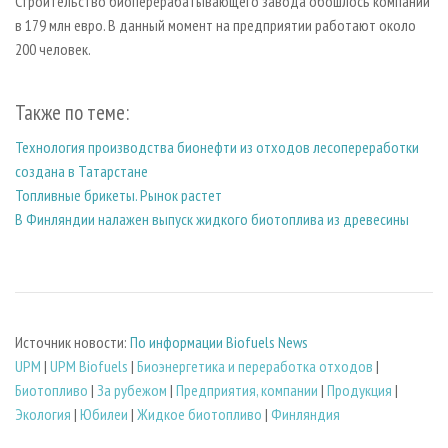
Строительство биоперерабатывающего завода обошлось компании
в 179 млн евро. В данный момент на предприятии работают около
200 человек.
Также по теме:
Технология производства бионефти из отходов лесопереработки
создана в Татарстане
Топливные брикеты. Рынок растет
В Финляндии налажен выпуск жидкого биотоплива из древесины
Источник новости:
По информации Biofuels News
UPM
|
UPM Biofuels
|
Биoэнергетика и переработка отходов
|
Биотопливо
|
За рубежом
|
Предприятия, компании
|
Продукция
|
Экология
|
Юбилеи
|
Жидкое биотопливо
|
Финляндия