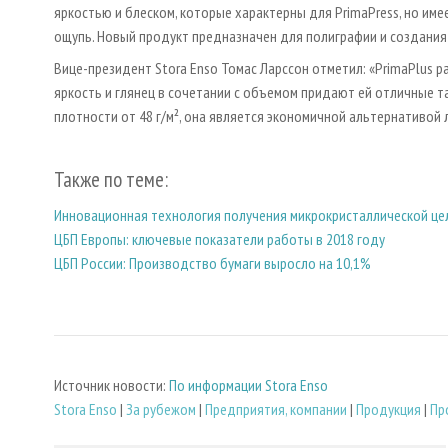
яркостью и блеском, которые характерны для PrimaPress, но им
ощупь. Новый продукт предназначен для полиграфии и создания
Вице-президент Stora Enso Томас Ларссон отметил: «PrimaPlus 
яркость и глянец в сочетании с объемом придают ей отличные та
плотности от 48 г/м², она является экономичной альтернативой
Также по теме:
Инновационная технология получения микрокристаллической ц
ЦБП Европы: ключевые показатели работы в 2018 году
ЦБП России: Производство бумаги выросло на 10,1%
Источник новости:
По информации Stora Enso
Stora Enso
|
За рубежом
|
Предприятия, компании
|
Продукция
|
Пр