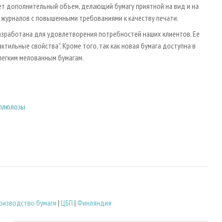
еет дополнительный объем, делающий бумагу приятной на вид и на
 журналов с повышенными требованиями к качеству печати.
разработана для удовлетворения потребностей наших клиентов. Ее
ктильные свойства”. Кроме того, так как новая бумага доступна в
 легким мелованным бумагам.
еллюлозы
оизводство бумаги
|
ЦБП
|
Финляндия