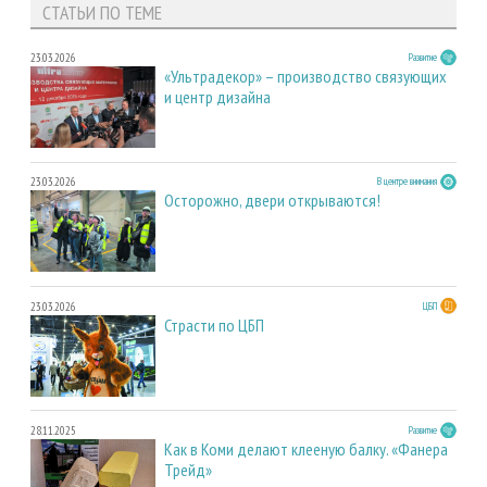
СТАТЬИ ПО ТЕМЕ
23.03.2026
Развитие
«Ультрадекор» – производство связующих
и центр дизайна
23.03.2026
В центре внимания
Осторожно, двери открываются!
23.03.2026
ЦБП
Страсти по ЦБП
28.11.2025
Развитие
Как в Коми делают клееную балку. «Фанера
Трейд»