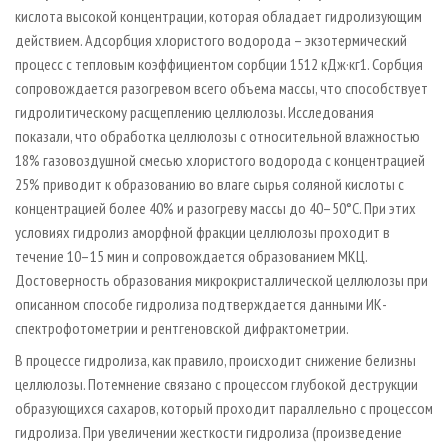
кислота высокой концентрации, которая обладает гидролизующим
действием. Адсорбция хлористого водорода – экзотермический
процесс с тепловым коэффициентом сорбции 1512 кДж·кг1. Сорбция
сопровождается разогревом всего объема массы, что способствует
гидролитическому расщеплению целлюлозы. Исследования
показали, что обработка целлюлозы с относительной влажностью
18% газовоздушной смесью хлористого водорода с концентрацией
25% приводит к образованию во влаге сырья соляной кислоты с
концентрацией более 40% и разогреву массы до 40–50°С. При этих
условиях гидролиз аморфной фракции целлюлозы проходит в
течение 10–15 мин и сопровождается образованием МКЦ.
Достоверность образования микрокристаллической целлюлозы при
описанном способе гидролиза подтверждается данными ИК-
спектрофотометрии и рентгеновской дифрактометрии.
В процессе гидролиза, как правило, происходит снижение белизны
целлюлозы. Потемнение связано с процессом глубокой деструкции
образующихся сахаров, который проходит параллельно с процессом
гидролиза. При увеличении жесткости гидролиза (произведение