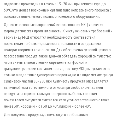
гидролиза происходит в течение 15–20 мин при температуре до
50°С, что делает возможным организацию непрерывного процесса с
использованием легкого полипропиленового оборудования.
Одним из основных направлений использования МКЦ является
фармацевтическая промышленность. К числу основных требований к
этому виду МКЦ относятся необходимость соответствия
нормативам по белизне, влажности, зольности и содержанию
водорастворимых компонентов. Для обеспечения условий прямого
прессования продукт также должен обладать хорошей сыпучестью,
что в значительной степени определяется формой и
гранулометрическим составом частиц, поэтому МКЦ выпускается не
только в виде тонкодисперсного порошка, но и в виде мелких гранул
с размером частиц 80–250 мкм. Сыпучесть продукта определяется
величиной угла естественного откоса при свободном падении
продукта на горизонтальную поверхность. Очень хорошим
показателем сыпучести считается, если угол естественного откоса
менее 30°, хорошим – от 30 до 40°, плохим – более 40°.
Для получения продукта, отвечающего требованиям