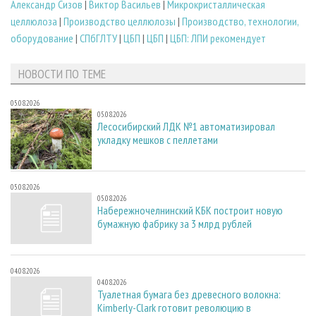
Александр Сизов
|
Виктор Васильев
|
Микрокристаллическая
целлюлоза
|
Производство целлюлозы
|
Производство, технологии,
оборудование
|
СПбГЛТУ
|
ЦБП
|
ЦБП
|
ЦБП: ЛПИ рекомендует
НОВОСТИ ПО ТЕМЕ
05.08.2026
05.08.2026
Лесосибирский ЛДК №1 автоматизировал
укладку мешков с пеллетами
05.08.2026
05.08.2026
Набережночелнинский КБК построит новую
бумажную фабрику за 3 млрд рублей
04.08.2026
04.08.2026
Туалетная бумага без древесного волокна:
Kimberly-Clark готовит революцию в