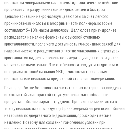
целлюлозы минеральными кислотами. Гидролитическое действие
проявляется в разрушении гликозидных связей и быстрой
деполимеризации макромолекул целлюлозы за счет легкого
проникновения кислоты в аморфные части полимера, которые
составляют 5–10% массы целлюлозы. Целлюлоза при гидролизе
распадается на мелкие фрагменты с высокой степенью
кристалличности, после чего доступность гликозидных связей для
гидролитического расщепления в плотно упакованных структурах
кристаллитов падает и степень полимеризации целлюлозы далее
меняется незначительно. Эти особенности продукта гидролиза и
послужили основой названия МКЦ – микрокристаллическая
целлюлоза или целлюлоза предельной степени полимеризации.
При переработке большинства растительных материалов, ввиду их
волокнистой или пористой структуры тепломассообменные
процессы в объеме сырья затруднены. Проникновение кислоты в
толщу целлюлозы и последующий равномерный нагрев всего объема
материала, подвергаемого гидролизации, происходит весьма
медленно. Поэтому для создания гомогенных условий при
химической переработке растительных материалов процессы