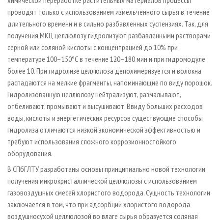
проводят только с использованием измельченного сырья в течение
длительного времени и в сильно разбавленных суспензиях. Так, для
получения МКЦ целлюлозу гидролизуют разбавленными растворами
серной или соляной кислоты с концентрацией до 10% при
температуре 100–150°С в течение 120–180 мин и при гидромодуле
более 10. При гидролизе целлюлоза деполимеризуется и волокна
распадаются на мелкие фрагменты, напоминающие по виду порошок.
Гидролизованную целлюлозу нейтрализуют, размалывают,
отбеливают, промывают и высушивают. Ввиду больших расходов
воды, кислоты и энергетических ресурсов существующие способы
гидролиза отличаются низкой экономической эффективностью и
требуют использования сложного коррозионностойкого
оборудования.
В СПбГЛТУ разработаны основы принципиально новой технологии
получения микрокристаллической целлюлозы с использованием
газовоздушных смесей хлористого водорода. Сущность технологии
заключается в том, что при адсорбции хлористого водорода
воздушносухой целлюлозой во влаге сырья образуется соляная