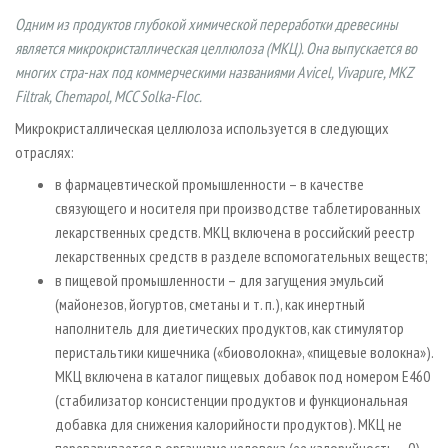
СУШКА ДРЕВЕСИНЫ
ПЕРСОНЫ
КОНТАКТЫ
РЕКЛАМА
Одним из продуктов глубокой химической переработки древесины
ПРОИЗВОДСТВО ДРЕВЕСНЫХ ПЛИТ
МОБИЛЬНЫЕ ВЫСТАВКИ
является микрокристаллическая целлюлоза (МКЦ). Она выпускается во
РЕКЛАМА НА САЙТЕ
многих стра-нах под коммерческими названиями Avicel, Vivapure, MKZ
ДЕРЕВЯННОЕ ДОМОСТРОЕНИЕ
ОФИЦИАЛЬНЫЕ ДЕЛЕГАЦИИ
Filtrak, Chemapol, MCC Solka-Floc.
ПРОИЗВОДСТВО МЕБЕЛИ
ПРИОРИТЕТНЫЕ ИНВЕСТПРОЕКТЫ
Микрокристаллическая целлюлоза используется в следующих
БИОЭНЕРГЕТИКА
RUSSIAN FORESTRY REVIEW
отраслях:
ЦБП
ГАЗЕТА ЛЕСПРОМФОРУМ
в фармацевтической промышленности – в качестве
связующего и носителя при производстве таблетированных
ИНСТРУМЕНТ И МАТЕРИАЛЫ
БИБЛИОТЕКА СПЕЦИАЛИСТА
лекарственных средств. МКЦ включена в российский реестр
лекарственных средств в разделе вспомогательных веществ;
в пищевой промышленности – для загущения эмульсий
(майонезов, йогуртов, сметаны и т. п.), как инертный
наполнитель для диетических продуктов, как стимулятор
перистальтики кишечника («биоволокна», «пищевые волокна»).
МКЦ включена в каталог пищевых добавок под номером Е460
(стабилизатор консистенции продуктов и функциональная
добавка для снижения калорийности продуктов). МКЦ не
переваривается в организме человека (ее калорийность – 0),