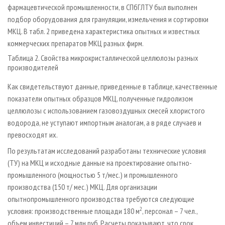
фармацевтической промышленности, в СПбГЛТУ был выполнен
подбор оборудования для грануляции, измельчения и сортировки
МКЦ. В табл. 2 приведена характеристика опытных и известных
коммерческих препаратов МКЦ разных фирм.
Таблица 2. Свойства микрокристаллической целлюлозы разных
производителей
Как свидетельствуют данные, приведенные в таблице, качественные
показатели опытных образцов МКЦ, полученные гидролизом
целлюлозы с использованием газовоздушных смесей хлористого
водорода, не уступают импортным аналогам, а в ряде случаев и
превосходят их.
По результатам исследований разработаны технические условия
(ТУ) на МКЦ и исходные данные на проектирование опытно-
промышленного (мощностью 5 т/мес.) и промышленного
производства (150 т/ мес.) МКЦ. Для организации
опытнопромышленного производства требуются следующие
2
условия: производственные площади 180 м
, персонал – 7 чел.,
объем инвестиций – 7 млн руб. Расчеты показывают, что срок