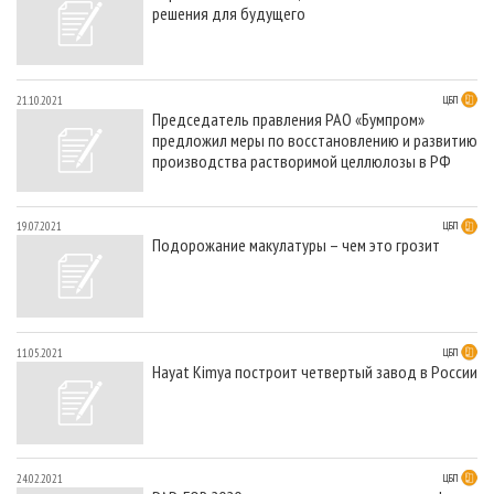
СУШКА ДРЕВЕСИНЫ
решения для будущего
ПЕРСОНЫ
КОНТАКТЫ
РЕКЛАМА
ПРОИЗВОДСТВО ДРЕВЕСНЫХ ПЛИТ
МОБИЛЬНЫЕ ВЫСТАВКИ
РЕКЛАМА НА САЙТЕ
ДЕРЕВЯННОЕ ДОМОСТРОЕНИЕ
ОФИЦИАЛЬНЫЕ ДЕЛЕГАЦИИ
21.10.2021
ЦБП
Председатель правления РАО «Бумпром»
ПРОИЗВОДСТВО МЕБЕЛИ
ПРИОРИТЕТНЫЕ ИНВЕСТПРОЕКТЫ
предложил меры по восстановлению и развитию
БИОЭНЕРГЕТИКА
производства растворимой целлюлозы в РФ
RUSSIAN FORESTRY REVIEW
ЦБП
ГАЗЕТА ЛЕСПРОМФОРУМ
19.07.2021
ЦБП
ИНСТРУМЕНТ И МАТЕРИАЛЫ
БИБЛИОТЕКА СПЕЦИАЛИСТА
Подорожание макулатуры – чем это грозит
11.05.2021
ЦБП
Hayat Kimya построит четвертый завод в России
24.02.2021
ЦБП