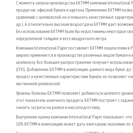
С момента запуска производства БХТММ компания International 
продуктов: офисной бумаги и картона. Применение БХТММ позвол
сравнению с целлюлозой, но и повысить качественные характери
др.). А относительно высокая водоотдача БХТММ дает возможн
Без использования БХТММ были бы недостижимы некоторые свой
определенной толщине и весе квадратного метра.
Компания International Paper поставляет БХТММ покупателям в Ро
широко применяется в производстве различных видов бумаги и 
целлюлозу. Все большее распространение получает использован
(СГН). Добавление БХТММ в композицию данного вида бумаг до 
процесс и качественные характеристики бумаги, но позволяет сн
лиственной целлюлозой.
Уровень белизны БХТММ позволяет добиваться целевого уровня 
этот показатель конечного продукта. БХТММ поступает с задан
снизить затраты на размол и массоподготовку.
Внутренняя оценка компании International Paper показывает, чт
10% БХТММ в композицию может дать ежегодную экономию по зат