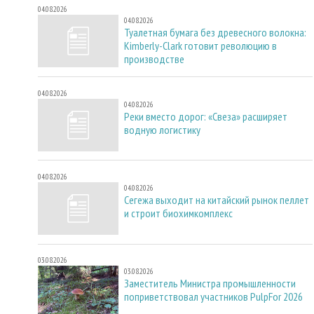
04.08.2026
04.08.2026
Туалетная бумага без древесного волокна:
Kimberly-Clark готовит революцию в
производстве
04.08.2026
04.08.2026
Реки вместо дорог: «Свеза» расширяет
водную логистику
04.08.2026
04.08.2026
Сегежа выходит на китайский рынок пеллет
и строит биохимкомплекс
03.08.2026
03.08.2026
Заместитель Министра промышленности
поприветствовал участников PulpFor 2026