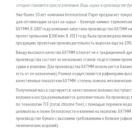
сегодня становится просто ключевым. Ведь сырье в производстве бу
Уже более 10 лет компания International Paper предлагает пок
для оптимизации затрат на сырье – беленую химико-термомехан
БХТММ. В 2007 году компания запустила производство БХТММ на 
проект превысили $200 млн. В 2013 году была произведена милли
продукцию, проектная производительность выросла еще на 10%
Ввиду высокого качества БХТММ относят не к традиционной дре
производства состоит из нескольких этапов: подготовкии пропи
сушки и упаковки. Для производства БХТММ используется баланс
есть от ее назначения). Размол осуществляется рафинерами высо
качественные показатели БХТММ: степень помола, механические 
Полученная масса сортируется: качественное волокно поступает
волокна и костра размалываются дополнительно. На производс
по технологии TCF (total chlorine free), с помощью перекиси в
целлюлозы в плане безопасности и влияния на экологию. БХТММ 
производстве бумаги с высокими требованиями к белизне (офисн
гигиенических изделий).