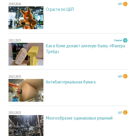
23.03.2026
ЦБП
Страсти по ЦБП
28.11.2025
Развитие
Как в Коми делают клееную балку. «Фанера
Трейд»
28.11.2025
ЦБП
Антибактериальная бумага
28.11.2025
ЦБП
Многообразие одинаковых решений