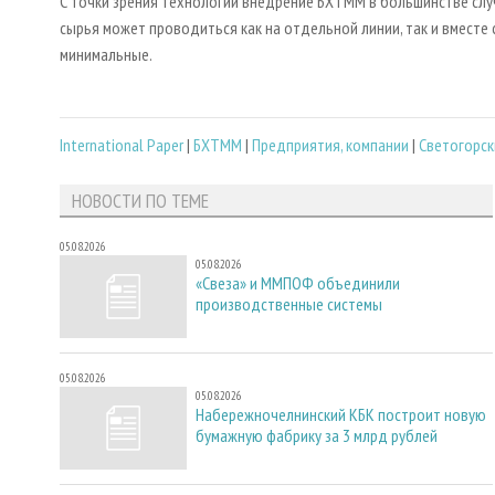
С точки зрения технологии внедрение БХТММ в большинстве слу
сырья может проводиться как на отдельной линии, так и вместе
минимальные.
International Paper
|
БХТММ
|
Предприятия, компании
|
Светогорск
НОВОСТИ ПО ТЕМЕ
05.08.2026
05.08.2026
«Свеза» и ММПОФ объединили
производственные системы
05.08.2026
05.08.2026
Набережночелнинский КБК построит новую
бумажную фабрику за 3 млрд рублей