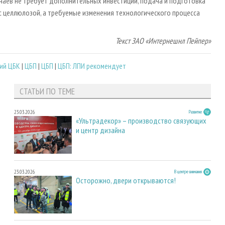
чаев не требует дополнительных инвестиций, подача и подготовка
 с целлюлозой, а требуемые изменения технологического процесса
Текст ЗАО «Интернешнл Пейпер»
ий ЦБК
|
ЦБП
|
ЦБП
|
ЦБП: ЛПИ рекомендует
СТАТЬИ ПО ТЕМЕ
23.03.2026
Развитие
«Ультрадекор» – производство связующих
и центр дизайна
23.03.2026
В центре внимания
Осторожно, двери открываются!