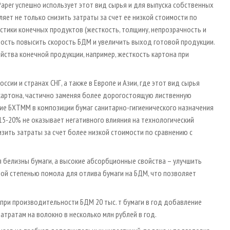
Paper успешно использует этот вид сырья и для выпуска собственных
яет не только снизить затраты за счет ее низкой стоимости по
стики конечных продуктов (жесткость, толщину, непрозрачность и
ость повысить скорость БДМ и увеличить выход готовой продукции.
ства конечной продукции, например, жесткость картона при
ссии и странах СНГ, а также в Европе и Азии, где этот вид сырья
картона, частично заменяя более дорогостоящую лиственную
ие БХТММ в композиции бумаг санитарно-гигиенического назначения
15-20% не оказывает негативного влияния на технологический
изить затраты за счет более низкой стоимости по сравнению с
белизны бумаги, а высокие абсорбционные свойства – улучшить
ной степенью помола для отлива бумаги на БДМ, что позволяет
о при производительности БДМ 20 тыс. т бумаги в год добавление
ратам на волокно в несколько млн рублей в год.