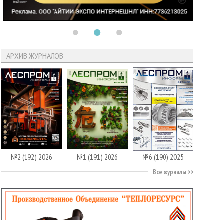
АРХИВ ЖУРНАЛОВ
№2 (192) 2026
№1 (191) 2026
№6 (190) 2025
Все журналы