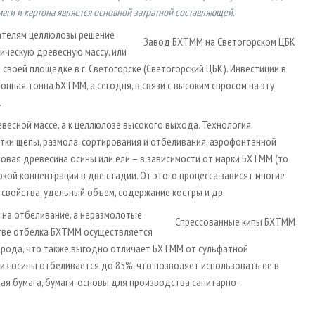
маги и картона является основной затратной составляющей.
упателям целлюлозы решение
Завод БХТММ на Светогорском ЦБК
ическую древесную массу, или
своей площадке в г. Светогорске (Светогорский ЦБК). Инвестиции в
онная тонна БХТММ, а сегодня, в связи с высоким спросом на эту
.
весной массе, а к целлюлозе высокого выхода. Технология
тки щепы, размола, сортирования и отбеливания, аэрофонтанной
овая древесина осины или ели – в зависимости от марки БХТММ (то
кой концентрации в две стадии. От этого процесса зависят многие
свойства, удельный объем, содержание костры и др.
 на отбеливание, а неразмолотые
Спрессованные кипы БХТММ
тве отбелка БХТММ осуществляется
одорода, что также выгодно отличает БХТММ от сульфатной
из осины отбеливается до 85%, что позволяет использовать ее в
ая бумага, бумаги-основы для производства санитарно-