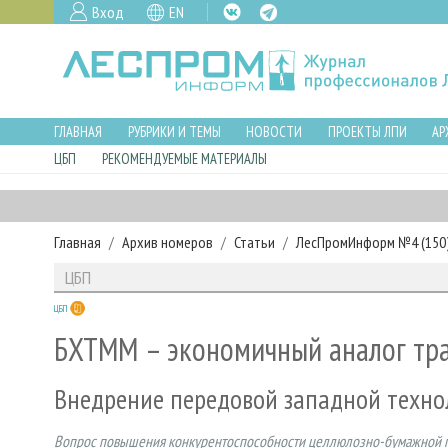
Вход
EN
ГЛАВНАЯ
РУБРИКИ И ТЕМЫ
НОВОСТИ
ПРОЕКТЫ ЛПИ
АР
ЦБП
РЕКОМЕНДУЕМЫЕ МАТЕРИАЛЫ
Главная
Архив номеров
Статьи
ЛесПромИнформ №4 (150),
ЦБП
ЦБП
БХТММ – экономичный аналог тр
Внедрение передовой западной техно
Вопрос повышения конкурентоспособности целлюлозно-бумажной про