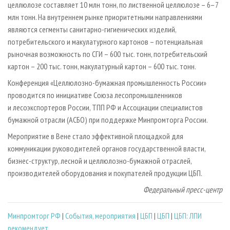
целлюлозе составляет 10 млн тонн, по лиственной целлюлозе – 6–7
млн тонн. На внутреннем рынке приоритетными направлениями
являются сегменты санитарно-гигиенических изделий,
потребительского и макулатурного картонов – потенциальная
рыночная возможность по СГИ – 600 тыс. тонн, потребительский
картон – 200 тыс. тонн, макулатурный картон – 600 тыс. тонн.
Конференция «Целлюлозно-бумажная промышленность России»
проводится по инициативе Союза лесопромышленников
и лесоэкспортеров России, ТПП РФ и Ассоциации специалистов
бумажной отрасли (АСБО) при поддержке Минпромторга России.
Мероприятие в Вене стало эффективной площадкой для
коммуникации руководителей органов государственной власти,
бизнес-структур, лесной и целлюлозно-бумажной отраслей,
производителей оборудования и покупателей продукции ЦБП.
Федеральный пресс-центр
Минпромторг РФ
|
События, мероприятия
|
ЦБП
|
ЦБП
|
ЦБП: ЛПИ
рекомендует