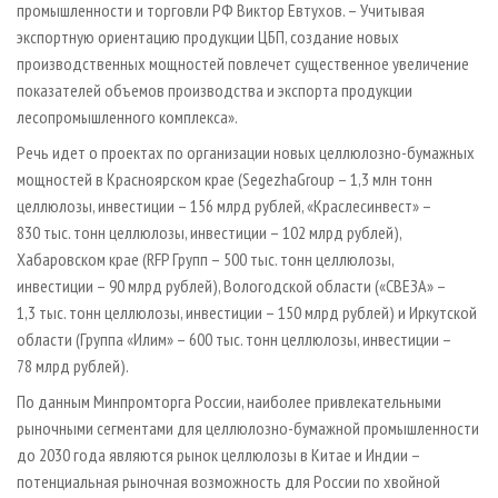
промышленности и торговли РФ Виктор Евтухов. – Учитывая
экспортную ориентацию продукции ЦБП, создание новых
производственных мощностей повлечет существенное увеличение
показателей объемов производства и экспорта продукции
лесопромышленного комплекса».
Речь идет о проектах по организации новых целлюлозно-бумажных
мощностей в Красноярском крае (SegezhaGroup – 1,3 млн тонн
целлюлозы, инвестиции – 156 млрд рублей, «Краслесинвест» –
830 тыс. тонн целлюлозы, инвестиции – 102 млрд рублей),
Хабаровском крае (RFP Групп – 500 тыс. тонн целлюлозы,
инвестиции – 90 млрд рублей), Вологодской области («СВЕЗА» –
1,3 тыс. тонн целлюлозы, инвестиции – 150 млрд рублей) и Иркутской
области (Группа «Илим» – 600 тыс. тонн целлюлозы, инвестиции –
78 млрд рублей).
По данным Минпромторга России, наиболее привлекательными
рыночными сегментами для целлюлозно-бумажной промышленности
до 2030 года являются рынок целлюлозы в Китае и Индии –
потенциальная рыночная возможность для России по хвойной