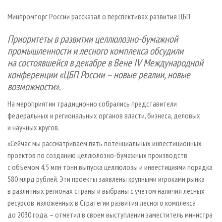
СУШКА ДРЕВЕСИНЫ
ПЕРСОНЫ
КОНТАКТЫ
РЕКЛАМА
Минпромторг России рассказал о перспективах развития ЦБП
ПРОИЗВОДСТВО ДРЕВЕСНЫХ ПЛИТ
МОБИЛЬНЫЕ ВЫСТАВКИ
РЕКЛАМА НА САЙТЕ
Приоритеты в развитии целлюлозно-бумажной
ДЕРЕВЯННОЕ ДОМОСТРОЕНИЕ
ОФИЦИАЛЬНЫЕ ДЕЛЕГАЦИИ
промышленности и лесного комплекса обсудили
ПРОИЗВОДСТВО МЕБЕЛИ
ПРИОРИТЕТНЫЕ ИНВЕСТПРОЕКТЫ
на состоявшейся в декабре в Вене IV Международной
БИОЭНЕРГЕТИКА
RUSSIAN FORESTRY REVIEW
конференции «ЦБП России – новые реалии, новые
возможности».
ЦБП
ГАЗЕТА ЛЕСПРОМФОРУМ
На мероприятии традиционно собрались представители
ИНСТРУМЕНТ И МАТЕРИАЛЫ
БИБЛИОТЕКА СПЕЦИАЛИСТА
федеральных и региональных органов власти, бизнеса, деловых
и научных кругов.
«Сейчас мы рассматриваем пять потенциальных инвестиционных
проектов по созданию целлюлозно-бумажных производств
с объемом 4,5 млн тонн выпуска целлюлозы и инвестициями порядка
580 млрд рублей. Эти проекты заявлены крупными игроками рынка
в различных регионах страны и выбраны с учетом наличия лесных
ресурсов, изложенных в Стратегии развития лесного комплекса
до 2030 года, – отметил в своем выступлении заместитель министра