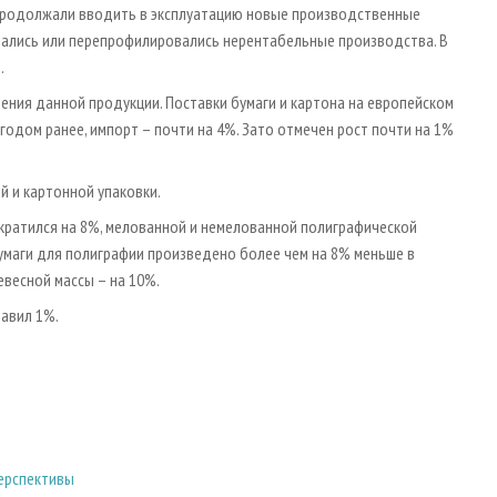
 продолжали вводить в эксплуатацию новые производственные
ались или перепрофилировались нерентабельные производства. В
.
ления данной продукции. Поставки бумаги и картона на европейском
 годом ранее, импорт – почти на 4%. Зато отмечен рост почти на 1%
 и картонной упаковки.
ократился на 8%, мелованной и немелованной полиграфической
умаги для полиграфии произведено более чем на 8% меньше в
весной массы – на 10%.
тавил 1%.
перспективы