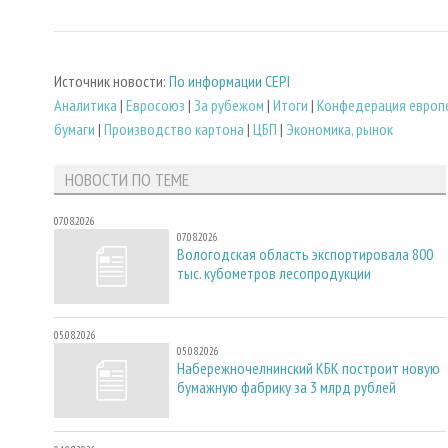
Источник новости:
По информации CEPI
Аналитика
|
Евросоюз
|
За рубежом
|
Итоги
|
Конфедерация европе
бумаги
|
Производство картона
|
ЦБП
|
Экономика, рынок
НОВОСТИ ПО ТЕМЕ
07.08.2026
07.08.2026
Вологодская область экспортировала 800
тыс. кубометров лесопродукции
05.08.2026
05.08.2026
Набережночелнинский КБК построит новую
бумажную фабрику за 3 млрд рублей