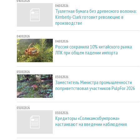
04.08.2026
04.08.2026
Туалетная бумага без древесного волокна:
Kimberly-Clark готовит революцию в
производстве
04.08.2026
04.08.2026
Россия сохранила 10% китайского рынка
ЛПК при общем падении импорта
03.08.2026
03.08.2026
Заместитель Министра промышленности
поприветствовал участников PulpFor 2026
03.08.2026
03.08.2026
Кредиторы «Соликамскбумпрома»
настаивают на введении наблюдения