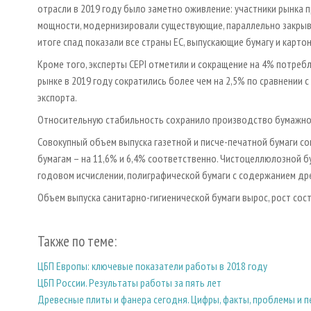
отрасли в 2019 году было заметно оживление: участники рынка
мощности, модернизировали существующие, параллельно закрыв
итоге спад показали все страны ЕС, выпускающие бумагу и картон
Кроме того, эксперты CEPI отметили и сокращение на 4% потреб
рынке в 2019 году сократились более чем на 2,5% по сравнении с
экспорта.
Относительную стабильность сохранило производство бумажной
Совокупный объем выпуска газетной и писче-печатной бумаги с
бумагам – на 11,6% и 6,4% соответственно. Чистоцеллюлозной б
годовом исчислении, полиграфической бумаги с содержанием дре
Объем выпуска санитарно-гигиенической бумаги вырос, рост сос
Также по теме:
ЦБП Европы: ключевые показатели работы в 2018 году
ЦБП России. Результаты работы за пять лет
Древесные плиты и фанера сегодня. Цифры, факты, проблемы и 