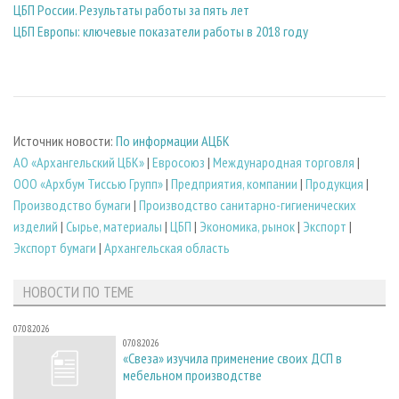
ЦБП России. Результаты работы за пять лет
ЦБП Европы: ключевые показатели работы в 2018 году
Источник новости:
По информации АЦБК
АО «Архангельский ЦБК»
|
Евросоюз
|
Международная торговля
|
ООО «Архбум Тиссью Групп»
|
Предприятия, компании
|
Продукция
|
Производство бумаги
|
Производство санитарно-гигиенических
изделий
|
Сырье, материалы
|
ЦБП
|
Экономика, рынок
|
Экспорт
|
Экспорт бумаги
|
Архангельская область
НОВОСТИ ПО ТЕМЕ
07.08.2026
07.08.2026
«Свеза» изучила применение своих ДСП в
мебельном производстве