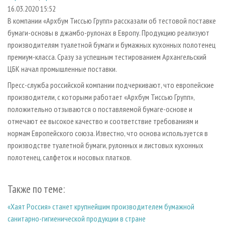
СУШКА ДРЕВЕСИНЫ
ПЕРСОНЫ
КОНТАКТЫ
РЕКЛАМА
16.03.2020 15:52
В компании «Архбум Тиссью Групп» рассказали об тестовой поставке
ПРОИЗВОДСТВО ДРЕВЕСНЫХ ПЛИТ
МОБИЛЬНЫЕ ВЫСТАВКИ
РЕКЛАМА НА САЙТЕ
бумаги-основы в джамбо-рулонах в Европу. Продукцию реализуют
ДЕРЕВЯННОЕ ДОМОСТРОЕНИЕ
ОФИЦИАЛЬНЫЕ ДЕЛЕГАЦИИ
производителям туалетной бумаги и бумажных кухонных полотенец
ПРОИЗВОДСТВО МЕБЕЛИ
премиум-класса. Сразу за успешным тестированием Архангельский
ПРИОРИТЕТНЫЕ ИНВЕСТПРОЕКТЫ
ЦБК начал промышленные поставки.
БИОЭНЕРГЕТИКА
RUSSIAN FORESTRY REVIEW
Пресс-служба российской компании подчеркивают, что европейские
ЦБП
ГАЗЕТА ЛЕСПРОМФОРУМ
производители, с которыми работает «Архбум Тиссью Групп»,
ИНСТРУМЕНТ И МАТЕРИАЛЫ
БИБЛИОТЕКА СПЕЦИАЛИСТА
положительно отзываются о поставляемой бумаге-основе и
отмечают ее высокое качество и соответствие требованиям и
нормам Европейского союза. Известно, что основа используется в
производстве туалетной бумаги, рулонных и листовых кухонных
полотенец, салфеток и носовых платков.
Также по теме:
«Хаят Россия» станет крупнейшим производителем бумажной
санитарно-гигиенической продукции в стране