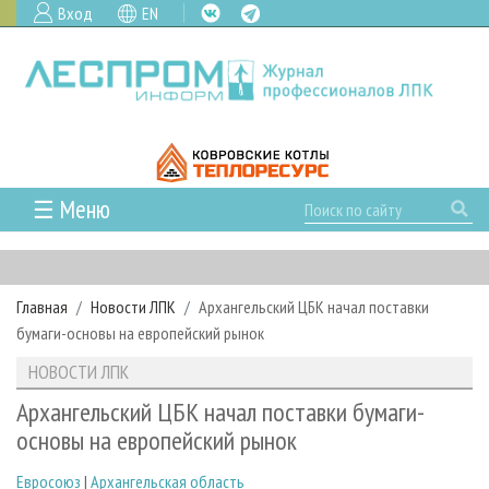
Вход
EN
☰ Меню
ГЛАВНАЯ
РУБРИКИ И ТЕМЫ
Главная
Новости ЛПК
Архангельский ЦБК начал поставки
РУБРИКИ ЖУРНАЛА
НОВОСТИ
бумаги-основы на европейский рынок
ЛЕСНОЕ ХОЗЯЙСТВО
КАЛЕНДАРЬ СОБЫТИЙ
ПРОЕКТЫ ЛПИ
НОВОСТИ ЛПК
ЛЕСОЗАГОТОВКА
НОВОСТИ ЛПК
АНАЛИТИКА
АРХИВ
Архангельский ЦБК начал поставки бумаги-
ЛЕСОПИЛЕНИЕ
НОВОСТИ ЖУРНАЛА
ПРЕДПРИЯТИЯ ЛПК
АРХИВ ЖУРНАЛОВ
основы на европейский рынок
О ЖУРНАЛЕ
ДЕРЕВООБРАБОТКА
НОВОСТИ КОМПАНИЙ
ЛЕСНЫЕ РЕГИОНЫ РОССИИ
СТАТЬИ
ПОДПИСКА
РЕКЛАМОДАТЕЛЯМ
Евросоюз
|
Архангельская область