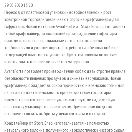
СУШКА ДРЕВЕСИНЫ
ПЕРСОНЫ
КОНТАКТЫ
РЕКЛАМА
29.05.2020 13:20
Переход от пластиковой упаковки к возобновляемой и рост
ПРОИЗВОДСТВО ДРЕВЕСНЫХ ПЛИТ
МОБИЛЬНЫЕ ВЫСТАВКИ
РЕКЛАМА НА САЙТЕ
электронной торговли увеличивают спрос на крафтлайнеры для
ДЕРЕВЯННОЕ ДОМОСТРОЕНИЕ
ОФИЦИАЛЬНЫЕ ДЕЛЕГАЦИИ
гофротары. Новый материал AvantForte от Stora Enso представляет
ПРОИЗВОДСТВО МЕБЕЛИ
собой крафтлайнер, позволяющий производителям гофротары
ПРИОРИТЕТНЫЕ ИНВЕСТПРОЕКТЫ
выходить на новые премиальные сегменты с высокими
БИОЭНЕРГЕТИКА
RUSSIAN FORESTRY REVIEW
требованиями и удовлетворять потребности в безопасной и не
ЦБП
ГАЗЕТА ЛЕСПРОМФОРУМ
содержащей пластмассы упаковке. При этом новинка позволяет
использовать меньшее количество материалов.
ИНСТРУМЕНТ И МАТЕРИАЛЫ
БИБЛИОТЕКА СПЕЦИАЛИСТА
AvantForte позволяет производителям соблюдать строгие правила
безопасности пищевых продуктов и снижать вес упаковки. Новый
крафтлайнер обладает высокой прочностью и возможностями для
печати, что дает возможность производителям гофротары
выпускать высококачественную, экологичную, не содержащую
пластмассу упаковку с меньшим весом. Причем производство
позволяет снизить выбросы углекислого газа и отходов.
Крафтлайнер от Stora Enso изготавливается из полностью
натурального волокна, полученного из экологически чистого сырья,