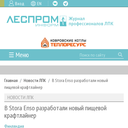
Вход
EN
☰ Меню
ГЛАВНАЯ
РУБРИКИ И ТЕМЫ
Главная
Новости ЛПК
В Stora Enso разработали новый
РУБРИКИ ЖУРНАЛА
НОВОСТИ
пищевой крафтлайнер
ЛЕСНОЕ ХОЗЯЙСТВО
КАЛЕНДАРЬ СОБЫТИЙ
ПРОЕКТЫ ЛПИ
НОВОСТИ ЛПК
ЛЕСОЗАГОТОВКА
НОВОСТИ ЛПК
АНАЛИТИКА
АРХИВ
В Stora Enso разработали новый пищевой
ЛЕСОПИЛЕНИЕ
НОВОСТИ ЖУРНАЛА
ПРЕДПРИЯТИЯ ЛПК
АРХИВ ЖУРНАЛОВ
крафтлайнер
О ЖУРНАЛЕ
ДЕРЕВООБРАБОТКА
НОВОСТИ КОМПАНИЙ
ЛЕСНЫЕ РЕГИОНЫ РОССИИ
СТАТЬИ
ПОДПИСКА
РЕКЛАМОДАТЕЛЯМ
Финляндия