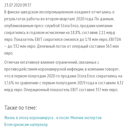
СУШКА ДРЕВЕСИНЫ
ПЕРСОНЫ
КОНТАКТЫ
РЕКЛАМА
23.07.2020 09:37
В финско-шведском лесопромышленном холдинге отчитались о
ПРОИЗВОДСТВО ДРЕВЕСНЫХ ПЛИТ
МОБИЛЬНЫЕ ВЫСТАВКИ
РЕКЛАМА НА САЙТЕ
результатах работы во втором квартале 2020 года. По данным,
ДЕРЕВЯННОЕ ДОМОСТРОЕНИЕ
ОФИЦИАЛЬНЫЕ ДЕЛЕГАЦИИ
опубликованным пресс-службой Stora Enso, продажи компании
ПРОИЗВОДСТВО МЕБЕЛИ
сократились в годовом исчислении на 18,8%, составив 2,11 млрд
ПРИОРИТЕТНЫЕ ИНВЕСТПРОЕКТЫ
евро. Показатель EBIT сократился снизился до 178 млн евро, EBITDA
БИОЭНЕРГЕТИКА
RUSSIAN FORESTRY REVIEW
– до 332 млн евро. Денежный поток от операций составил 363 млн
ЦБП
ГАЗЕТА ЛЕСПРОМФОРУМ
евро.
ИНСТРУМЕНТ И МАТЕРИАЛЫ
БИБЛИОТЕКА СПЕЦИАЛИСТА
Отмечая негативное влияние ограничений, связанных с
противодействием коронавирусной инфекции, в компании говорят,
что в первом полугодии 2020-го продажи Stora Enso сократились на
17,6% по сравнению с первым полугодием 2019 года и составили 4,32
млрд евро. Операционный показатель EBIT составил 357 млн евро.
Также по теме:
Жизнь в эпоху коронавируса... и после. Мнения экспертов
Всем кризисам наперекор