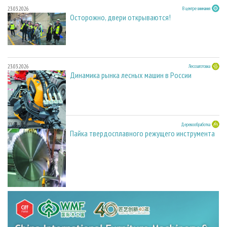
23.03.2026
В центре внимания
Осторожно, двери открываются!
23.03.2026
Лесозаготовка
Динамика рынка лесных машин в России
23.03.2026
Деревообработка
Пайка твердосплавного режущего инструмента