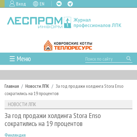
Вход
EN
☰ Меню
ГЛАВНАЯ
РУБРИКИ И ТЕМЫ
Главная
Новости ЛПК
За год продажи холдинга Stora Enso
РУБРИКИ ЖУРНАЛА
НОВОСТИ
сократились на 19 процентов
ЛЕСНОЕ ХОЗЯЙСТВО
КАЛЕНДАРЬ СОБЫТИЙ
ПРОЕКТЫ ЛПИ
НОВОСТИ ЛПК
ЛЕСОЗАГОТОВКА
НОВОСТИ ЛПК
АНАЛИТИКА
АРХИВ
За год продажи холдинга Stora Enso
ЛЕСОПИЛЕНИЕ
НОВОСТИ ЖУРНАЛА
ПРЕДПРИЯТИЯ ЛПК
АРХИВ ЖУРНАЛОВ
сократились на 19 процентов
О ЖУРНАЛЕ
ДЕРЕВООБРАБОТКА
НОВОСТИ КОМПАНИЙ
ЛЕСНЫЕ РЕГИОНЫ РОССИИ
СТАТЬИ
ПОДПИСКА
РЕКЛАМОДАТЕЛЯМ
Финляндия