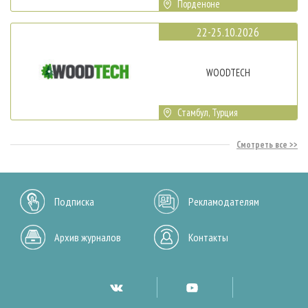
Порденоне
22-25.10.2026
WOODTECH
Стамбул, Турция
Смотреть все
Подписка
Рекламодателям
Архив журналов
Контакты