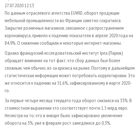
СУШКА ДРЕВЕСИНЫ
ПЕРСОНЫ
КОНТАКТЫ
РЕКЛАМА
27.07.2020 12:13
По данным отраслевого агентства EUWID, оборот продукции
ПРОИЗВОДСТВО ДРЕВЕСНЫХ ПЛИТ
МОБИЛЬНЫЕ ВЫСТАВКИ
РЕКЛАМА НА САЙТЕ
мебельной промышленности во Франции заметно сократился.
ДЕРЕВЯННОЕ ДОМОСТРОЕНИЕ
ОФИЦИАЛЬНЫЕ ДЕЛЕГАЦИИ
Закрытие розничных магазинов, связанное с распространением
ПРОИЗВОДСТВО МЕБЕЛИ
коронавируса, привело к падению показателя в апреле 2020 года на
ПРИОРИТЕТНЫЕ ИНВЕСТПРОЕКТЫ
84,9%. О снижении сообщили и некоторые интернет-магазины.
БИОЭНЕРГЕТИКА
RUSSIAN FORESTRY REVIEW
Однако французский исследовательский институт Ipea (Париж)
ЦБП
ГАЗЕТА ЛЕСПРОМФОРУМ
обращает внимание на тот факт, что сбор данных был более
ИНСТРУМЕНТ И МАТЕРИАЛЫ
БИБЛИОТЕКА СПЕЦИАЛИСТА
сложным, чем обычно, из-за кризиса на рынке. Поэтому в дальнейшем
статистическая информация может потребовать корректировки. Это
же относится к падению на 51,6%, зафиксированному в марте 2020-
го.
За первые четыре месяца текущего года оборот снизился на 33%. В
стоимостном выражении это соответствует почти 1,5 млрд евро.
Несмотря на то, что в январе было зафиксировано увеличение
оборота на 3%, уже в феврале рост замедлился до 0,3%.