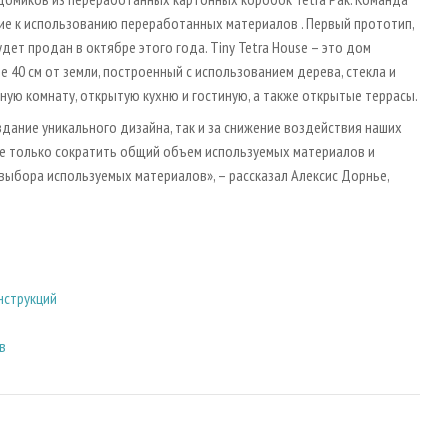
ание к использованию переработанных материалов . Первый прототип,
дет продан в октябре этого года. Tiny Tetra House – это дом
 40 см от земли, построенный с использованием дерева, стекла и
ую комнату, открытую кухню и гостиную, а также открытые террасы.
создание уникального дизайна, так и за снижение воздействия наших
 не только сократить общий объем используемых материалов и
 выбора используемых материалов», – рассказал Алексис Дорнье,
нструкций
в