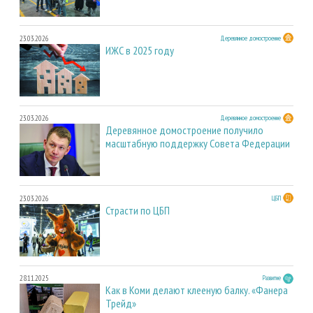
23.03.2026
Деревянное домостроение
ИЖС в 2025 году
23.03.2026
Деревянное домостроение
Деревянное домостроение получило
масштабную поддержку Совета Федерации
23.03.2026
ЦБП
Страсти по ЦБП
28.11.2025
Развитие
Как в Коми делают клееную балку. «Фанера
Трейд»