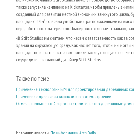
также запустила кампанию на Kickstarter, чтобы привлечь вним
созданный для развития местной экономики замкнутого цикла, бу
площадью 64 м² со всеми удобствами, расположенными на высоте
переработанных материалов. Планировка включает спальню, ванн
«В Stilt Studios мы считаем, что несем ответственность как за 
зданий на окружающую среду. Как насчет того, чтобы мы могли
площадь, но и стать частью экономики замкнутого цикла за счет
соучредитель и главный дизайнер Stilt Studios.
Также по теме:
Применение технологии BIM для проектирования деревянных ко
Применение древесных композитов в домостроении
Отмечен повышенный спрос на строительство деревянных домо
Источник новости:
По информации Arch Daily