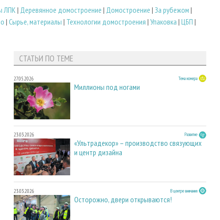
ы ЛПК
|
Деревянное домостроение
|
Домостроение
|
За рубежом
|
во
|
Сырье, материалы
|
Технологии домостроения
|
Упаковка
|
ЦБП
|
СТАТЬИ ПО ТЕМЕ
27.05.2026
Тема номера
Миллионы под ногами
23.03.2026
Развитие
«Ультрадекор» – производство связующих
и центр дизайна
23.03.2026
В центре внимания
Осторожно, двери открываются!