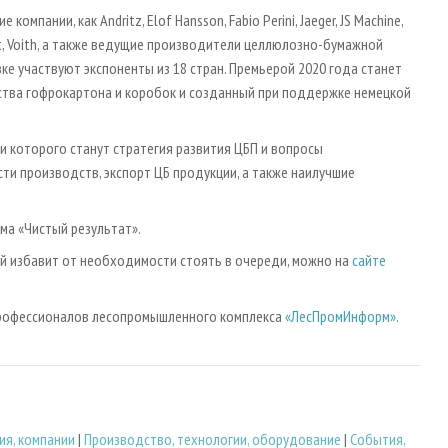
пании, как Andritz, Elof Hansson, Fabio Perini, Jaeger, JS Machine,
Valmet, Voith, а также ведущие производители целлюлозно-бумажной
вке участвуют экспоненты из 18 стран. Премьерой 2020 года станет
ства гофрокартона и коробок и созданный при поддержке немецкой
и которого станут стратегия развития ЦБП и вопросы
ти производств, экспорт ЦБ продукции, а также наилучшие
ма «Чистый результат».
й избавит от необходимости стоять в очереди, можно на
сайте
профессионалов лесопромышленного комплекса
«ЛесПромИнформ»
.
ия, компании
|
Производство, технологии, оборудование
|
События,