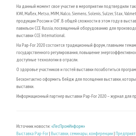
На данный момент свое участие в мероприятии подтвердили такие ком
KWI, Maflex, Metso, MVM, Nalco, Siemens, Solenis, Sulzer, Stax, 
продукции России и СНГ. В общей сложности в этом году в выста
павильон CCE Russia, посвященный оборудованию для производ
выставки CCE International.
На Pap-For 2020 состоится традиционный форум, главными темам
государственного регулирования, повышение энергоэффективнос
доступные технологии в отрасли.
О здоровье участников и гостей выставки позаботиться програм
Бесконтактно оформить бейдж для посещения выставки, которы
выставки.
Информационный партнер выставки Pap-For 2020 – журнал для 
Источник новости:
«ЛесПромИнформ»
Выставка Pap-For
|
Выставки, семинары, конференции
|
Предприят