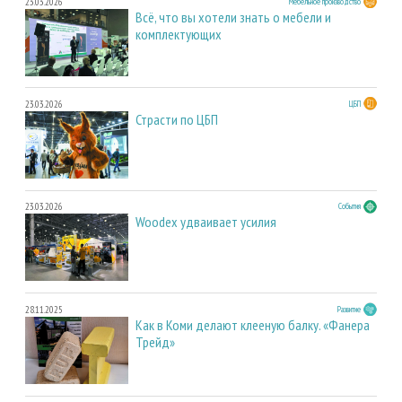
23.03.2026
Мебельное производство
Всё, что вы хотели знать о мебели и
комплектующих
23.03.2026
ЦБП
Страсти по ЦБП
23.03.2026
События
Woodex удваивает усилия
28.11.2025
Развитие
Как в Коми делают клееную балку. «Фанера
Трейд»