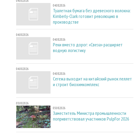
04.08.2026
04.08.2026
Туалетная бумага без древесного волокна:
Kimberly-Clark готовит революцию в
производстве
04.08.2026
04.08.2026
Реки вместо дорог: «Свеза» расширяет
водную логистику
04.08.2026
04.08.2026
Сегежа выходит на китайский рынок пеллет
и строит биохимкомплекс
03.08.2026
03.08.2026
Заместитель Министра промышленности
поприветствовал участников PulpFor 2026