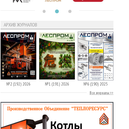
АРХИВ ЖУРНАЛОВ
№2 (192) 2026
№1 (191) 2026
№6 (190) 2025
Все журналы