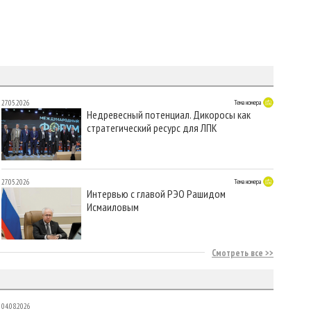
27.05.2026
Тема номера
Недревесный потенциал. Дикоросы как
стратегический ресурс для ЛПК
27.05.2026
Тема номера
Интервью с главой РЭО Рашидом
Исмаиловым
Смотреть все
04.08.2026