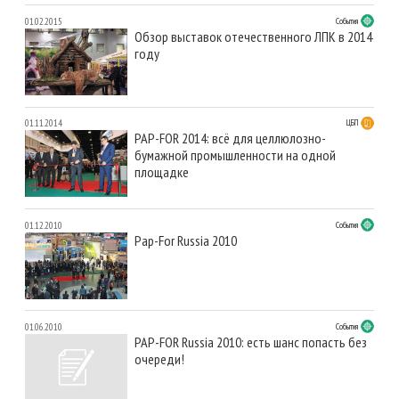
01.02.2015
События
Обзор выставок отечественного ЛПК в 2014
году
01.11.2014
ЦБП
PAP-FOR 2014: всё для целлюлозно-
бумажной промышленности на одной
площадке
01.12.2010
События
Pap-For Russia 2010
01.06.2010
События
PAP-FOR Russia 2010: есть шанс попасть без
очереди!