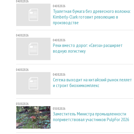
04.08.2026
04.08.2026
Туалетная бумага без древесного волокна:
Kimberly-Clark готовит революцию в
производстве
04.08.2026
04.08.2026
Реки вместо дорог: «Свеза» расширяет
водную логистику
04.08.2026
04.08.2026
Сегежа выходит на китайский рынок пеллет
и строит биохимкомплекс
03.08.2026
03.08.2026
Заместитель Министра промышленности
поприветствовал участников PulpFor 2026