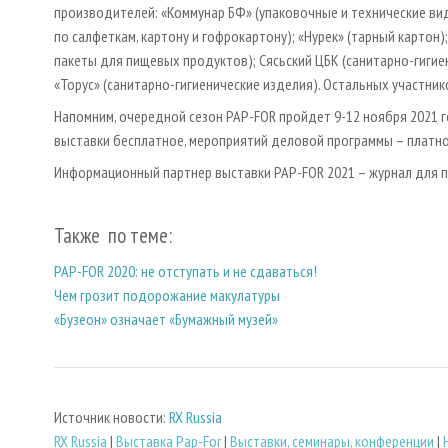
производителей: «Коммунар БФ» (упаковочные и технические вид
по салфеткам, картону и гофрокартону); «Нурек» (тарный картон
пакеты для пищевых продуктов); Сясьский ЦБК (санитарно-гигие
«Торус» (санитарно-гигиенические изделия). Остальных участни
Напомним, очередной сезон PAP-FOR пройдет 9-12 ноября 2021 
выставки бесплатное, мероприятий деловой программы – плат
Информационный партнер выставки PAP-FOR 2021 – журнал для
Также по теме:
PAP-FOR 2020: не отступать и не сдаваться!
Чем грозит подорожание макулатуры
«Бузеон» означает «Бумажный музей»
Источник новости:
RX Russia
RX Russia
|
Выставка Pap-For
|
Выставки, семинары, конференции
|