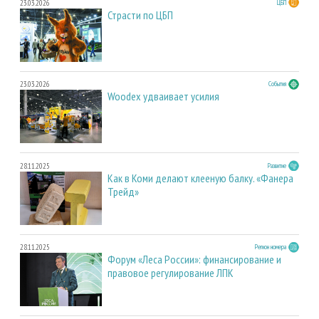
23.03.2026
ЦБП
Страсти по ЦБП
23.03.2026
События
Woodex удваивает усилия
28.11.2025
Развитие
Как в Коми делают клееную балку. «Фанера
Трейд»
28.11.2025
Регион номера
Форум «Леса России»: финансирование и
правовое регулирование ЛПК