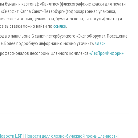
ы бумаги и картона); «Квилтис» (флексографские краски для печати
); «Смерфит Каппа Санкт-Петербург» (гофрокартонная упаковка,
нические изделия, целлюлоза, бумага-основа, лигносульфонаты) и
ков выставки можно найти по
ссылке
.
года в павильоне G санкт-петербургского «ЭкспоФорума». Посещение
ное. Более подробную информацию можно уточнить
здесь
.
 профессионалов лесопромышленного комплекса
«ЛесПромИнформ»
.
Новости ЦБП
|
Новости целлюлозно-бумажной промышленности
|