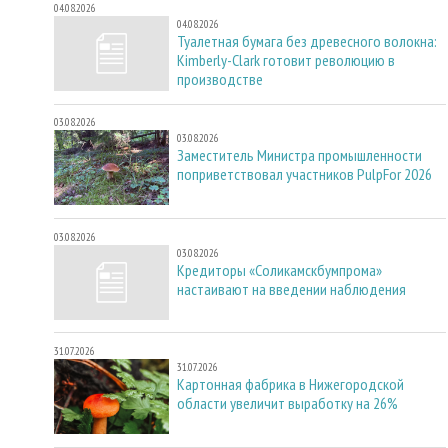
04.08.2026
04.08.2026
Туалетная бумага без древесного волокна:
Kimberly-Clark готовит революцию в
производстве
03.08.2026
03.08.2026
Заместитель Министра промышленности
поприветствовал участников PulpFor 2026
03.08.2026
03.08.2026
Кредиторы «Соликамскбумпрома»
настаивают на введении наблюдения
31.07.2026
31.07.2026
Картонная фабрика в Нижегородской
области увеличит выработку на 26%