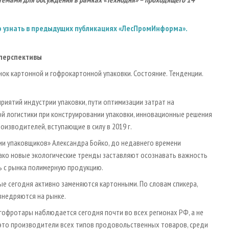
 узнать в предыдущих публикациях «ЛесПромИнформа».
 перспективы
ок картонной и гофрокартонной упаковки. Состояние. Тенденции.
иятий индустрии упаковки, пути оптимизации затрат на
й логистики при конструировании упаковки, инновационные решения
изводителей, вступающие в силу в 2019 г.
и упаковщиков» Александра Бойко, до недавнего времени
ако новые экологические тренды заставляют осознавать важность
ь с рынка полимерную продукцию.
ые сегодня активно заменяются картонными. По словам спикера,
внедряются на рынке.
гофротары наблюдается сегодня почти во всех регионах РФ, а не
 это производители всех типов продовольственных товаров, среди