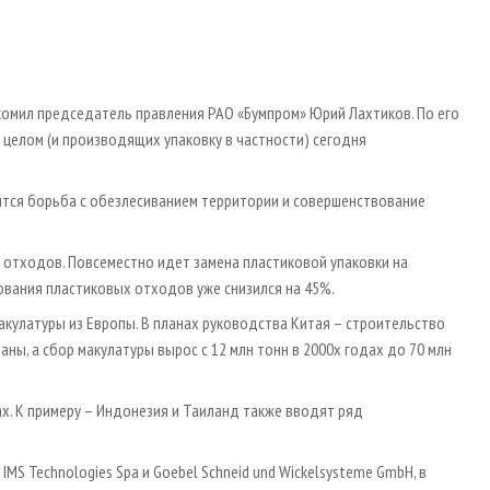
комил председатель правления РАО «Бумпром» Юрий Лахтиков. По его
 целом (и производящих упаковку в частности) сегодня
чится борьба с обезлесиванием территории и совершенствование
отходов. Повсеместно идет замена пластиковой упаковки на
ования пластиковых отходов уже снизился на 45%.
акулатуры из Европы. В планах руководства Китая – строительство
ны, а сбор макулатуры вырос с 12 млн тонн в 2000х годах до 70 млн
х. К примеру – Индонезия и Таиланд также вводят ряд
S Technologies Spa и Goebel Schneid und Wickelsysteme GmbH, в