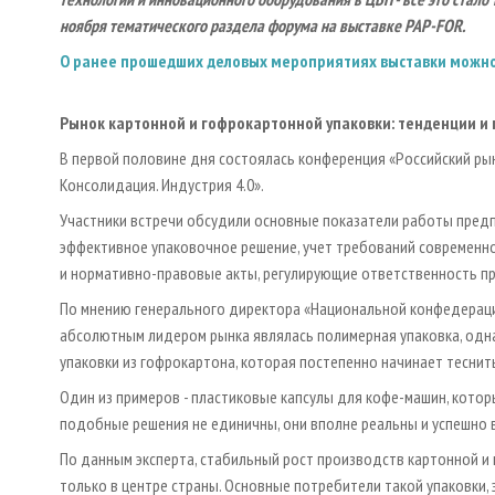
ноября тематического раздела форума на выставке PAP-FOR.
О ранее прошедших деловых мероприятиях выставки можно
Рынок картонной и гофрокартонной упаковки: тенденции и
В первой половине дня состоялась конференция «Российский рын
Консолидация. Индустрия 4.0».
Участники встречи обсудили основные показатели работы предпр
эффективное упаковочное решение, учет требований современно
и нормативно-правовые акты, регулирующие ответственность про
По мнению генерального директора «Национальной конфедераци
абсолютным лидером рынка являлась полимерная упаковка, одн
упаковки из гофрокартона, которая постепенно начинает теснит
Один из примеров - пластиковые капсулы для кофе-машин, котор
подобные решения не единичны, они вполне реальны и успешно 
По данным эксперта, стабильный рост производств картонной и 
только в центре страны. Основные потребители такой упаковки,