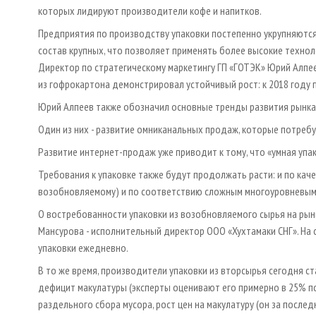
которых лидируют производители кофе и напитков.
Предприятия по производству упаковки постепенно укрупняются
состав крупных, что позволяет применять более высокие технол
Директор по стратегическому маркетингу ГП «ГОТЭК» Юрий Алпее
из гофрокартона демонстрировал устойчивый рост: к 2018 году 
Юрий Алпеев также обозначил основные тренды развития рынка
Один из них - развитие омниканальных продаж, которые потребу
Развитие интернет-продаж уже приводит к тому, что «умная упак
Требования к упаковке также будут продолжать расти: и по каче
возобновляемому) и по соответствию сложным многоуровневым
О востребованности упаковки из возобновляемого сырья на рынк
Мансурова - исполнительный директор ООО «Хухтамаки СНГ». На
упаковки ежедневно.
В то же время, производители упаковки из вторсырья сегодня с
дефицит макулатуры (эксперты оценивают его примерно в 25% п
раздельного сбора мусора, рост цен на макулатуру (он за послед