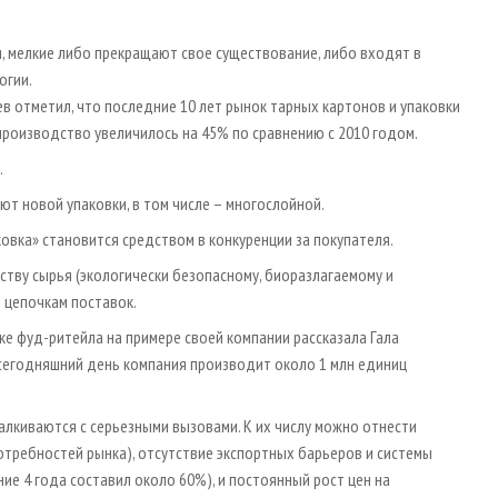
, мелкие либо прекращают свое существование, либо входят в
огии.
в отметил, что последние 10 лет рынок тарных картонов и упаковки
производство увеличилось на 45% по сравнению с 2010 годом.
.
ют новой упаковки, в том числе – многослойной.
овка» становится средством в конкуренции за покупателя.
ству сырья (экологически безопасному, биоразлагаемому и
 цепочкам поставок.
е фуд-ритейла на примере своей компании рассказала Гала
 сегодняшний день компания производит около 1 млн единиц
талкиваются с серьезными вызовами. К их числу можно отнести
отребностей рынка), отсутствие экспортных барьеров и системы
ние 4 года составил около 60%), и постоянный рост цен на