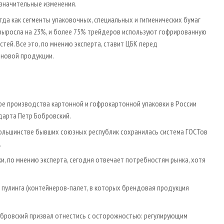
 значительные изменения.
гда как сегменты упаковочных, специальных и гигиенических бумаг
выросла на 23%, и более 75% трейдеров используют гофрированную
тей. Все это, по мнению эксперта, ставит ЦБК перед
новой продукции.
ре производства картонной и гофрокартонной упаковки в России
дарта Петр Бобровский.
большинстве бывших союзных республик сохранилась система ГОСТов
.
и, по мнению эксперта, сегодня отвечает потребностям рынка, хотя
 пулинга (контейнеров-палет, в которых брендовая продукция
обровский призвал отнестись с осторожностью: регулирующим