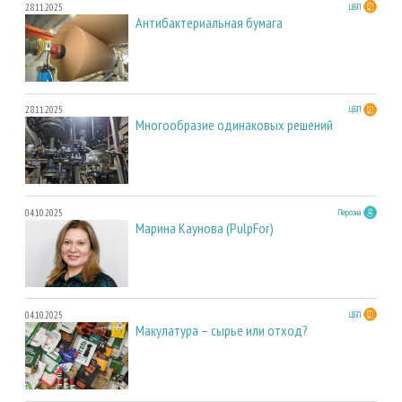
28.11.2025
ЦБП
Антибактериальная бумага
28.11.2025
ЦБП
Многообразие одинаковых решений
04.10.2025
Персона
Марина Каунова (PulpFor)
04.10.2025
ЦБП
Макулатура – сырье или отход?