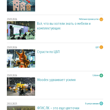
23.03.2026
Мебельное производство
Всё, что вы хотели знать о мебели и
комплектующих
23.03.2026
ЦБП
Страсти по ЦБП
23.03.2026
События
Woodex удваивает усилия
28.11.2025
В центре внимания
ФГИС ЛК – это еще цветочки