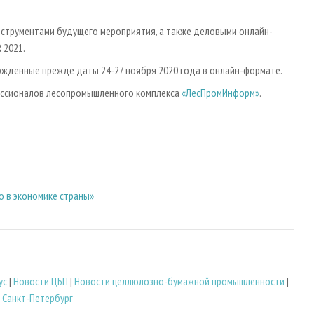
струментами будущего мероприятия, а также деловыми онлайн-
 2021.
ржденные прежде даты 24-27 ноября 2020 года в онлайн-формате.
ессионалов лесопромышленного комплекса
«ЛесПромИнформ»
.
о в экономике страны»
ус
|
Новости ЦБП
|
Новости целлюлозно-бумажной промышленности
|
|
Санкт-Петербург