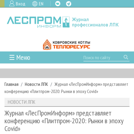
Вход
EN
☰ Меню
ГЛАВНАЯ
РУБРИКИ И ТЕМЫ
Главная
Новости ЛПК
Журнал «ЛесПромИнформ» представляет
РУБРИКИ ЖУРНАЛА
НОВОСТИ
конференцию «Плитпром-2020: Рынки в эпоху Covid»
ЛЕСНОЕ ХОЗЯЙСТВО
КАЛЕНДАРЬ СОБЫТИЙ
ПРОЕКТЫ ЛПИ
НОВОСТИ ЛПК
ЛЕСОЗАГОТОВКА
НОВОСТИ ЛПК
АНАЛИТИКА
АРХИВ
Журнал «ЛесПромИнформ» представляет
ЛЕСОПИЛЕНИЕ
НОВОСТИ ЖУРНАЛА
ПРЕДПРИЯТИЯ ЛПК
АРХИВ ЖУРНАЛОВ
конференцию «Плитпром-2020: Рынки в эпоху
О ЖУРНАЛЕ
Covid»
ДЕРЕВООБРАБОТКА
НОВОСТИ КОМПАНИЙ
ЛЕСНЫЕ РЕГИОНЫ РОССИИ
СТАТЬИ
ПОДПИСКА
РЕКЛАМОДАТЕЛЯМ