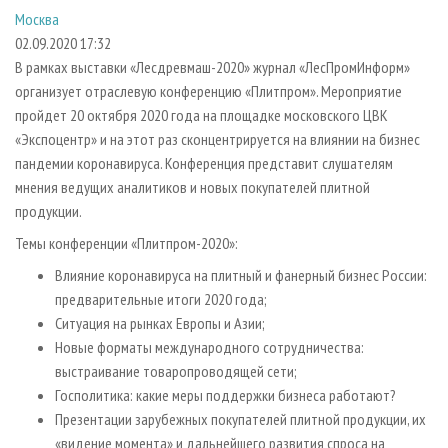
СУШКА ДРЕВЕСИНЫ
ПЕРСОНЫ
КОНТАКТЫ
РЕКЛАМА
Москва
02.09.2020 17:32
ПРОИЗВОДСТВО ДРЕВЕСНЫХ ПЛИТ
МОБИЛЬНЫЕ ВЫСТАВКИ
РЕКЛАМА НА САЙТЕ
В рамках выставки «Лесдревмаш-2020» журнал «ЛесПромИнформ»
ДЕРЕВЯННОЕ ДОМОСТРОЕНИЕ
ОФИЦИАЛЬНЫЕ ДЕЛЕГАЦИИ
организует отраслевую конференцию «Плитпром». Мероприятие
ПРОИЗВОДСТВО МЕБЕЛИ
ПРИОРИТЕТНЫЕ ИНВЕСТПРОЕКТЫ
пройдет 20 октября 2020 года на площадке московского ЦВК
«Экспоцентр» и на этот раз сконцентрируется на влиянии на бизнес
БИОЭНЕРГЕТИКА
RUSSIAN FORESTRY REVIEW
пандемии коронавируса. Конференция представит слушателям
ЦБП
ГАЗЕТА ЛЕСПРОМФОРУМ
мнения ведущих аналитиков и новых покупателей плитной
продукции.
ИНСТРУМЕНТ И МАТЕРИАЛЫ
БИБЛИОТЕКА СПЕЦИАЛИСТА
Темы конференции «Плитпром-2020»:
Влияние коронавируса на плитный и фанерный бизнес России:
предварительные итоги 2020 года;
Ситуация на рынках Европы и Азии;
Новые форматы международного сотрудничества:
выстраивание товаропроводящей сети;
Госполитика: какие меры поддержки бизнеса работают?
Презентации зарубежных покупателей плитной продукции, их
«видение момента» и дальнейшего развития спроса на