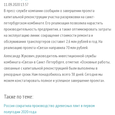
СУШКА ДРЕВЕСИНЫ
ПЕРСОНЫ
КОНТАКТЫ
РЕКЛАМА
11.09.2020 13:57
В пресс-службе компании сообщили о завершении проекта
ПРОИЗВОДСТВО ДРЕВЕСНЫХ ПЛИТ
МОБИЛЬНЫЕ ВЫСТАВКИ
РЕКЛАМА НА САЙТЕ
капитальной реконструкции участка раскряжовки на санкт-
ДЕРЕВЯННОЕ ДОМОСТРОЕНИЕ
ОФИЦИАЛЬНЫЕ ДЕЛЕГАЦИИ
петербургском комбинате. Его реализация позволила нарастить
ПРОИЗВОДСТВО МЕБЕЛИ
производительность предприятия, а также оптимизировать затраты
ПРИОРИТЕТНЫЕ ИНВЕСТПРОЕКТЫ
на эксплуатацию линии: сокращение стоимости ремонта и
БИОЭНЕРГЕТИКА
RUSSIAN FORESTRY REVIEW
обслуживания транспортеров составит 2,6 млн рублей в год. На
ЦБП
ГАЗЕТА ЛЕСПРОМФОРУМ
реализацию проекта «Свеза» направила 70 млн рублей.
ИНСТРУМЕНТ И МАТЕРИАЛЫ
БИБЛИОТЕКА СПЕЦИАЛИСТА
Александр Жукович, руководитель инвестиционной службы
комбината «Свеза» в Санкт-Петербурге, отметил: «Основные работы,
связанные с капитальной реконструкцией были выполнены в
рекордные сроки. Нам понадобилось всего 38 дней. Сегодня мы
можем констатировать полное и успешное завершение проекта».
Также по теме:
Россия сократила производство древесных плит в первом
полугодии 2020 года