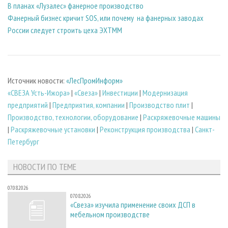
В планах «Лузалес» фанерное производство
Фанерный бизнес кричит SOS, или почему на фанерных заводах
России следует строить цеха ЭХТММ
Источник новости:
«ЛесПромИнформ»
«СВЕЗА Усть-Ижора»
|
«Свеза»
|
Инвестиции
|
Модернизация
предприятий
|
Предприятия, компании
|
Производство плит
|
Производство, технологии, оборудование
|
Раскряжевочные машины
|
Раскряжевочные установки
|
Реконструкция производства
|
Санкт-
Петербург
НОВОСТИ ПО ТЕМЕ
07.08.2026
07.08.2026
«Свеза» изучила применение своих ДСП в
мебельном производстве