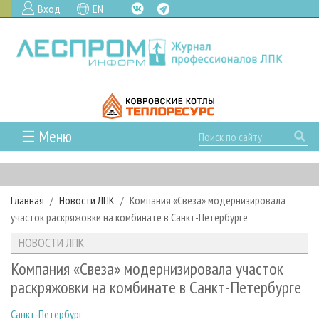
Вход
EN
☰ Меню
ГЛАВНАЯ
РУБРИКИ И ТЕМЫ
Главная
Новости ЛПК
Компания «Свеза» модернизировала
РУБРИКИ ЖУРНАЛА
НОВОСТИ
участок раскряжовки на комбинате в Санкт-Петербурге
ЛЕСНОЕ ХОЗЯЙСТВО
КАЛЕНДАРЬ СОБЫТИЙ
ПРОЕКТЫ ЛПИ
НОВОСТИ ЛПК
ЛЕСОЗАГОТОВКА
НОВОСТИ ЛПК
АНАЛИТИКА
АРХИВ
Компания «Свеза» модернизировала участок
ЛЕСОПИЛЕНИЕ
НОВОСТИ ЖУРНАЛА
ПРЕДПРИЯТИЯ ЛПК
АРХИВ ЖУРНАЛОВ
раскряжовки на комбинате в Санкт-Петербурге
О ЖУРНАЛЕ
ДЕРЕВООБРАБОТКА
НОВОСТИ КОМПАНИЙ
ЛЕСНЫЕ РЕГИОНЫ РОССИИ
СТАТЬИ
ПОДПИСКА
РЕКЛАМОДАТЕЛЯМ
Санкт-Петербург