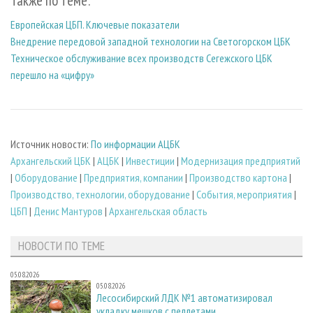
Также по теме:
Европейская ЦБП. Ключевые показатели
Внедрение передовой западной технологии на Светогорском ЦБК
Техническое обслуживание всех производств Сегежского ЦБК
перешло на «цифру»
Источник новости:
По информации АЦБК
Архангельский ЦБК
|
АЦБК
|
Инвестиции
|
Модернизация предприятий
|
Оборудование
|
Предприятия, компании
|
Производство картона
|
Производство, технологии, оборудование
|
События, мероприятия
|
ЦБП
|
Денис Мантуров
|
Архангельская область
НОВОСТИ ПО ТЕМЕ
05.08.2026
05.08.2026
Лесосибирский ЛДК №1 автоматизировал
укладку мешков с пеллетами