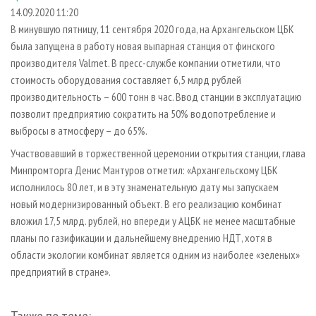
СУШКА ДРЕВЕСИНЫ
ПЕРСОНЫ
КОНТАКТЫ
РЕКЛАМА
14.09.2020 11:20
В минувшую пятницу, 11 сентября 2020 года, на Архангельском ЦБК
ПРОИЗВОДСТВО ДРЕВЕСНЫХ ПЛИТ
МОБИЛЬНЫЕ ВЫСТАВКИ
РЕКЛАМА НА САЙТЕ
была запущена в работу новая выпарная станция от финского
ДЕРЕВЯННОЕ ДОМОСТРОЕНИЕ
ОФИЦИАЛЬНЫЕ ДЕЛЕГАЦИИ
производителя Valmet. В пресс-службе компании отметили, что
ПРОИЗВОДСТВО МЕБЕЛИ
стоимость оборудования составляет 6,5 млрд рублей
ПРИОРИТЕТНЫЕ ИНВЕСТПРОЕКТЫ
производительность – 600 тонн в час. Ввод станции в эксплуатацию
БИОЭНЕРГЕТИКА
RUSSIAN FORESTRY REVIEW
позволит предприятию сократить на 50% водопотребление и
ЦБП
ГАЗЕТА ЛЕСПРОМФОРУМ
выбросы в атмосферу – до 65%.
ИНСТРУМЕНТ И МАТЕРИАЛЫ
БИБЛИОТЕКА СПЕЦИАЛИСТА
Участвовавший в торжественной церемонии открытия станции, глава
Минпромторга Денис Мантуров отметил: «Архангельскому ЦБК
исполнилось 80 лет, и в эту знаменательную дату мы запускаем
новый модернизированный объект. В его реализацию комбинат
вложил 17,5 млрд. рублей, но впереди у АЦБК не менее масштабные
планы по газификации и дальнейшему внедрению НДТ, хотя в
области экологии комбинат является одним из наиболее «зеленых»
предприятий в стране».