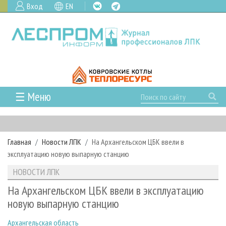
Вход
EN
☰ Меню
ГЛАВНАЯ
РУБРИКИ И ТЕМЫ
Главная
Новости ЛПК
На Архангельском ЦБК ввели в
РУБРИКИ ЖУРНАЛА
НОВОСТИ
эксплуатацию новую выпарную станцию
ЛЕСНОЕ ХОЗЯЙСТВО
КАЛЕНДАРЬ СОБЫТИЙ
ПРОЕКТЫ ЛПИ
НОВОСТИ ЛПК
ЛЕСОЗАГОТОВКА
НОВОСТИ ЛПК
АНАЛИТИКА
АРХИВ
На Архангельском ЦБК ввели в эксплуатацию
ЛЕСОПИЛЕНИЕ
НОВОСТИ ЖУРНАЛА
ПРЕДПРИЯТИЯ ЛПК
АРХИВ ЖУРНАЛОВ
новую выпарную станцию
О ЖУРНАЛЕ
ДЕРЕВООБРАБОТКА
НОВОСТИ КОМПАНИЙ
ЛЕСНЫЕ РЕГИОНЫ РОССИИ
СТАТЬИ
ПОДПИСКА
РЕКЛАМОДАТЕЛЯМ
Архангельская область