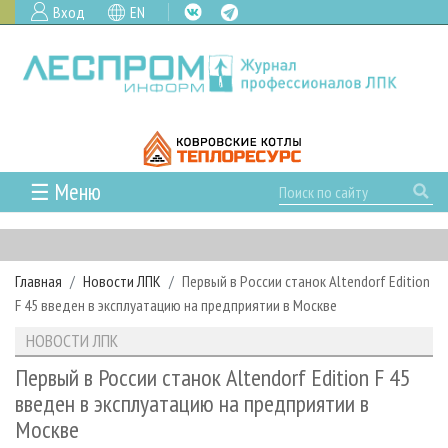
Вход
EN
☰ Меню
ГЛАВНАЯ
РУБРИКИ И ТЕМЫ
Главная
Новости ЛПК
Первый в России станок Altendorf Edition
РУБРИКИ ЖУРНАЛА
НОВОСТИ
F 45 введен в эксплуатацию на предприятии в Москве
ЛЕСНОЕ ХОЗЯЙСТВО
КАЛЕНДАРЬ СОБЫТИЙ
ПРОЕКТЫ ЛПИ
НОВОСТИ ЛПК
ЛЕСОЗАГОТОВКА
НОВОСТИ ЛПК
АНАЛИТИКА
АРХИВ
Первый в России станок Altendorf Edition F 45
ЛЕСОПИЛЕНИЕ
НОВОСТИ ЖУРНАЛА
ПРЕДПРИЯТИЯ ЛПК
АРХИВ ЖУРНАЛОВ
введен в эксплуатацию на предприятии в
О ЖУРНАЛЕ
Москве
ДЕРЕВООБРАБОТКА
НОВОСТИ КОМПАНИЙ
ЛЕСНЫЕ РЕГИОНЫ РОССИИ
СТАТЬИ
ПОДПИСКА
РЕКЛАМОДАТЕЛЯМ