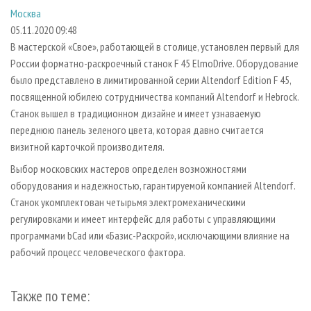
СУШКА ДРЕВЕСИНЫ
ПЕРСОНЫ
КОНТАКТЫ
РЕКЛАМА
Москва
05.11.2020 09:48
ПРОИЗВОДСТВО ДРЕВЕСНЫХ ПЛИТ
МОБИЛЬНЫЕ ВЫСТАВКИ
РЕКЛАМА НА САЙТЕ
В мастерской «Свое», работающей в столице, установлен первый для
ДЕРЕВЯННОЕ ДОМОСТРОЕНИЕ
ОФИЦИАЛЬНЫЕ ДЕЛЕГАЦИИ
России форматно-раскроечный станок F 45 ElmoDrive. Оборудование
ПРОИЗВОДСТВО МЕБЕЛИ
ПРИОРИТЕТНЫЕ ИНВЕСТПРОЕКТЫ
было представлено в лимитированной серии Altendorf Edition F 45,
посвященной юбилею сотрудничества компаний Altendorf и Hebrock.
БИОЭНЕРГЕТИКА
RUSSIAN FORESTRY REVIEW
Станок вышел в традиционном дизайне и имеет узнаваемую
ЦБП
ГАЗЕТА ЛЕСПРОМФОРУМ
переднюю панель зеленого цвета, которая давно считается
визитной карточкой производителя.
ИНСТРУМЕНТ И МАТЕРИАЛЫ
БИБЛИОТЕКА СПЕЦИАЛИСТА
Выбор московских мастеров определен возможностями
оборудования и надежностью, гарантируемой компанией Altendorf.
Станок укомплектован четырьмя электромеханическими
регулировками и имеет интерфейс для работы с управляющими
программами bCad или «Базис-Раскрой», исключающими влияние на
рабочий процесс человеческого фактора.
Также по теме: