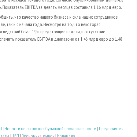
. Показатель EBITDA за девять месяцев составила 1,16 млрд евро.
общить, что качество нашего бизнеса и сила наших сотрудников
, так и с начала года. Несмотря на то, что некоторая
следствий Covid-19 в предстоящие недели, в отсутствие
ечить показатель EBITDA в диапазоне от 1,46 млрд евро до 1,48
П
|
Новости целлюлозно-бумажной промышленности
|
Предприятия,
атели
|
ЦБП
|
Экономика, рынок
|
Ирландия