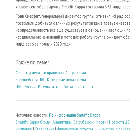
январе-сентябре выручка Smurfit Kappa составила 6,31 млрд евро
Тони Смерфит, генеральный директор группы, отметил: «Я рад со
позволили добиться отличных результатов как в третьем квартале
неопределенность все еще существует в отношении эволюции по
кардинальных изменений в методах работы группа ожидает обесп
млрд евро за полный 2020 год».
Также по теме:
Секрет успеха – в правильной стратегии
Европейская ЦБП. Ключевые показатели
ЦБП России. Результаты работы за пять лет
Источник новости:
По информации Smurfit Kappa
Smurfit Kappa Group
|
Аналитика
|
За рубежом
|
Итоги
|
Новости ЦБ
компании
|
Статистика
|
Финансовые отчеты
|
Финансовые показ