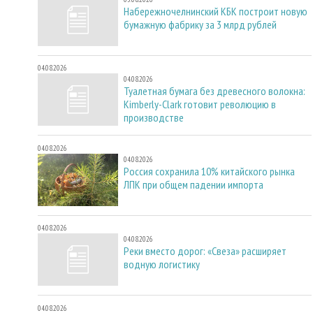
Набережночелнинский КБК построит новую
бумажную фабрику за 3 млрд рублей
04.08.2026
04.08.2026
Туалетная бумага без древесного волокна:
Kimberly-Clark готовит революцию в
производстве
04.08.2026
04.08.2026
Россия сохранила 10% китайского рынка
ЛПК при общем падении импорта
04.08.2026
04.08.2026
Реки вместо дорог: «Свеза» расширяет
водную логистику
04.08.2026