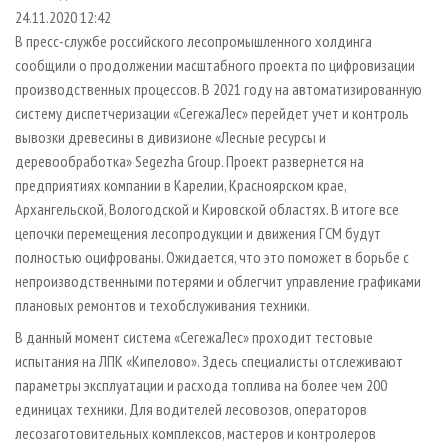
СУШКА ДРЕВЕСИНЫ
ПЕРСОНЫ
КОНТАКТЫ
РЕКЛАМА
24.11.2020 12:42
В пресс-службе российского лесопромышленного холдинга
ПРОИЗВОДСТВО ДРЕВЕСНЫХ ПЛИТ
МОБИЛЬНЫЕ ВЫСТАВКИ
РЕКЛАМА НА САЙТЕ
сообщили о продолжении масштабного проекта по цифровизации
ДЕРЕВЯННОЕ ДОМОСТРОЕНИЕ
ОФИЦИАЛЬНЫЕ ДЕЛЕГАЦИИ
производственных процессов. В 2021 году на автоматизированную
ПРОИЗВОДСТВО МЕБЕЛИ
систему диспетчеризации «СегежаЛес» перейдет учет и контроль
ПРИОРИТЕТНЫЕ ИНВЕСТПРОЕКТЫ
вывозки древесины в дивизионе «Лесные ресурсы и
БИОЭНЕРГЕТИКА
RUSSIAN FORESTRY REVIEW
деревообработка» Segezha Group. Проект развернется на
ЦБП
ГАЗЕТА ЛЕСПРОМФОРУМ
предприятиях компании в Карелии, Красноярском крае,
Архангельской, Вологодской и Кировской областях. В итоге все
ИНСТРУМЕНТ И МАТЕРИАЛЫ
БИБЛИОТЕКА СПЕЦИАЛИСТА
цепочки перемещения лесопродукции и движения ГСМ будут
полностью оцифрованы. Ожидается, что это поможет в борьбе с
непроизводственными потерями и облегчит управление графиками
плановых ремонтов и техобслуживания техники.
В данный момент система «СегежаЛес» проходит тестовые
испытания на ЛПК «Кипелово». Здесь специалисты отслеживают
параметры эксплуатации и расхода топлива на более чем 200
единицах техники. Для водителей лесовозов, операторов
лесозаготовительных комплексов, мастеров и контролеров