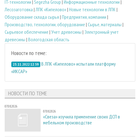
IT-технологии
|
Segezha Group
|
Информационные технологии
|
Лесозаготовка
|
ЛПК «Кипелово»
|
Новые технологии в ЛПК
|
Оборудование склада сырья
|
Предприятия, компании
|
Производство, технологии, оборудование
|
Сырье, материалы
|
Сырьевое обеспечение
|
Учет древесины
|
Электронный учет
древесины
|
Вологодская область
Новости по теме:
В ЛПК «Кипелово» испытали платформу
23.11.2022 12:59
«ИКСАР»
НОВОСТИ ПО ТЕМЕ
07.08.2026
07.08.2026
«Свеза» изучила применение своих ДСП в
мебельном производстве