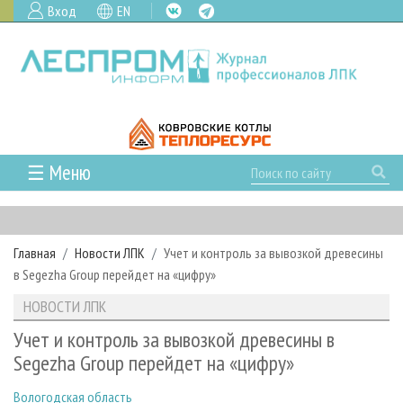
Вход
EN
☰ Меню
ГЛАВНАЯ
РУБРИКИ И ТЕМЫ
Главная
Новости ЛПК
Учет и контроль за вывозкой древесины
РУБРИКИ ЖУРНАЛА
НОВОСТИ
в Segezha Group перейдет на «цифру»
ЛЕСНОЕ ХОЗЯЙСТВО
КАЛЕНДАРЬ СОБЫТИЙ
ПРОЕКТЫ ЛПИ
НОВОСТИ ЛПК
ЛЕСОЗАГОТОВКА
НОВОСТИ ЛПК
АНАЛИТИКА
АРХИВ
Учет и контроль за вывозкой древесины в
ЛЕСОПИЛЕНИЕ
НОВОСТИ ЖУРНАЛА
ПРЕДПРИЯТИЯ ЛПК
АРХИВ ЖУРНАЛОВ
Segezha Group перейдет на «цифру»
О ЖУРНАЛЕ
ДЕРЕВООБРАБОТКА
НОВОСТИ КОМПАНИЙ
ЛЕСНЫЕ РЕГИОНЫ РОССИИ
СТАТЬИ
ПОДПИСКА
РЕКЛАМОДАТЕЛЯМ
Вологодская область