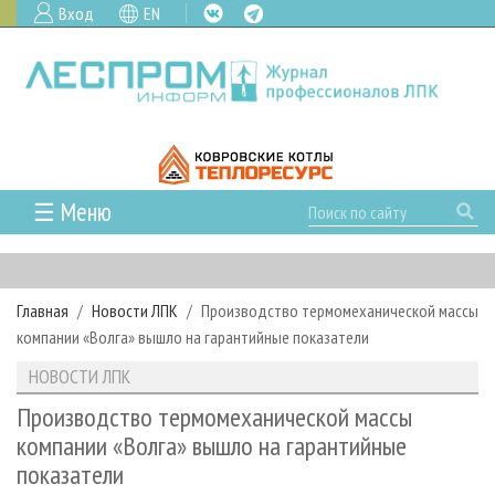
Вход
EN
☰ Меню
ГЛАВНАЯ
РУБРИКИ И ТЕМЫ
Главная
Новости ЛПК
Производство термомеханической массы
РУБРИКИ ЖУРНАЛА
НОВОСТИ
компании «Волга» вышло на гарантийные показатели
ЛЕСНОЕ ХОЗЯЙСТВО
КАЛЕНДАРЬ СОБЫТИЙ
ПРОЕКТЫ ЛПИ
НОВОСТИ ЛПК
ЛЕСОЗАГОТОВКА
НОВОСТИ ЛПК
АНАЛИТИКА
АРХИВ
Производство термомеханической массы
ЛЕСОПИЛЕНИЕ
НОВОСТИ ЖУРНАЛА
ПРЕДПРИЯТИЯ ЛПК
АРХИВ ЖУРНАЛОВ
компании «Волга» вышло на гарантийные
О ЖУРНАЛЕ
показатели
ДЕРЕВООБРАБОТКА
НОВОСТИ КОМПАНИЙ
ЛЕСНЫЕ РЕГИОНЫ РОССИИ
СТАТЬИ
ПОДПИСКА
РЕКЛАМОДАТЕЛЯМ