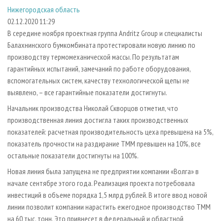
СУШКА ДРЕВЕСИНЫ
ПЕРСОНЫ
КОНТАКТЫ
РЕКЛАМА
Нижегородская область
02.12.2020 11:29
ПРОИЗВОДСТВО ДРЕВЕСНЫХ ПЛИТ
МОБИЛЬНЫЕ ВЫСТАВКИ
РЕКЛАМА НА САЙТЕ
В середине ноября проектная группа Andritz Group и специалисты
ДЕРЕВЯННОЕ ДОМОСТРОЕНИЕ
ОФИЦИАЛЬНЫЕ ДЕЛЕГАЦИИ
Балахнинского бумкомбината протестировали новую линию по
ПРОИЗВОДСТВО МЕБЕЛИ
ПРИОРИТЕТНЫЕ ИНВЕСТПРОЕКТЫ
производству термомеханической массы. По результатам
гарантийных испытаний, замечаний по работе оборудования,
БИОЭНЕРГЕТИКА
RUSSIAN FORESTRY REVIEW
вспомогательных систем, качеству технологической щепы не
ЦБП
ГАЗЕТА ЛЕСПРОМФОРУМ
выявлено, – все гарантийные показатели достигнуты.
ИНСТРУМЕНТ И МАТЕРИАЛЫ
БИБЛИОТЕКА СПЕЦИАЛИСТА
Начальник производства Николай Скворцов отметил, что
производственная линия достигла таких производственных
показателей: расчетная производительность цеха превышена на 5%,
показатель прочности на раздирание ТММ превышен на 10%, все
остальные показатели достигнуты на 100%.
Новая линия была запущена не предприятии компании «Волга» в
начале сентябре этого года. Реализация проекта потребовала
инвестиций в объеме порядка 1,5 млрд рублей. В итоге ввод новой
линии позволит компании нарастить ежегодное производство ТММ
на 60 тыс. тонн. Это привнесет в федеральный и областной