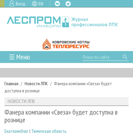
Вход
EN
☰ Меню
ГЛАВНАЯ
РУБРИКИ И ТЕМЫ
Главная
Новости ЛПК
Фанера компании «Свеза» будет
РУБРИКИ ЖУРНАЛА
НОВОСТИ
доступна в рознице
ЛЕСНОЕ ХОЗЯЙСТВО
КАЛЕНДАРЬ СОБЫТИЙ
ПРОЕКТЫ ЛПИ
НОВОСТИ ЛПК
ЛЕСОЗАГОТОВКА
НОВОСТИ ЛПК
АНАЛИТИКА
АРХИВ
Фанера компании «Свеза» будет доступна в
ЛЕСОПИЛЕНИЕ
НОВОСТИ ЖУРНАЛА
ПРЕДПРИЯТИЯ ЛПК
АРХИВ ЖУРНАЛОВ
рознице
О ЖУРНАЛЕ
ДЕРЕВООБРАБОТКА
НОВОСТИ КОМПАНИЙ
ЛЕСНЫЕ РЕГИОНЫ РОССИИ
СТАТЬИ
ПОДПИСКА
РЕКЛАМОДАТЕЛЯМ
Екатеринбург
|
Тюменская область