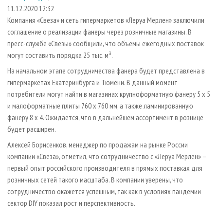
СУШКА ДРЕВЕСИНЫ
ПЕРСОНЫ
КОНТАКТЫ
РЕКЛАМА
11.12.2020 12:32
Компания «Свеза» и сеть гипермаркетов «Леруа Мерлен» заключили
ПРОИЗВОДСТВО ДРЕВЕСНЫХ ПЛИТ
МОБИЛЬНЫЕ ВЫСТАВКИ
РЕКЛАМА НА САЙТЕ
соглашение о реализации фанеры через розничные магазины. В
ДЕРЕВЯННОЕ ДОМОСТРОЕНИЕ
ОФИЦИАЛЬНЫЕ ДЕЛЕГАЦИИ
пресс-службе «Свезы» сообщили, что объемы ежегодных поставок
ПРОИЗВОДСТВО МЕБЕЛИ
могут составить порядка 25 тыс. м³.
ПРИОРИТЕТНЫЕ ИНВЕСТПРОЕКТЫ
БИОЭНЕРГЕТИКА
На начальном этапе сотрудничества фанера будет представлена в
RUSSIAN FORESTRY REVIEW
гипермаркетах Екатеринбурга и Тюмени. В данный момент
ЦБП
ГАЗЕТА ЛЕСПРОМФОРУМ
потребители могут найти в магазинах крупноформатную фанеру 5 х 5
ИНСТРУМЕНТ И МАТЕРИАЛЫ
БИБЛИОТЕКА СПЕЦИАЛИСТА
и малоформатные плиты 760 х 760 мм, а также ламинированную
фанеру 8 х 4. Ожидается, что в дальнейшем ассортимент в рознице
будет расширен.
Алексей Борисенков, менеджер по продажам на рынке России
компании «Свеза», отметил, что сотрудничество с «Леруа Мерлен» –
первый опыт российского производителя в прямых поставках для
розничных сетей такого масштаба. В компании уверены, что
сотрудничество окажется успешным, так как в условиях пандемии
сектор DIY показал рост и перспективность.