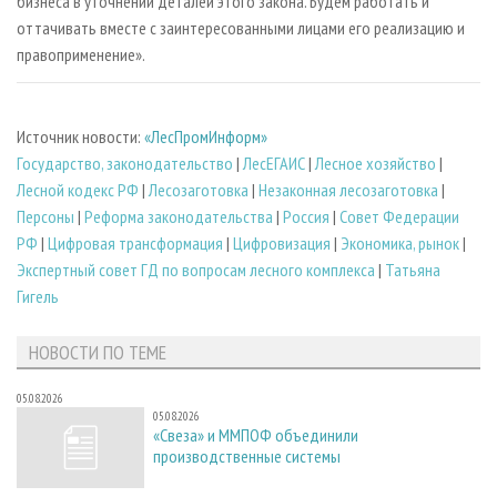
бизнеса в уточнении деталей этого закона. Будем работать и
оттачивать вместе с заинтересованными лицами его реализацию и
правоприменение».
Источник новости:
«ЛесПромИнформ»
Государство, законодательство
|
ЛесЕГАИС
|
Лесное хозяйство
|
Лесной кодекс РФ
|
Лесозаготовка
|
Незаконная лесозаготовка
|
Персоны
|
Реформа законодательства
|
Россия
|
Совет Федерации
РФ
|
Цифровая трансформация
|
Цифровизация
|
Экономика, рынок
|
Экспертный совет ГД по вопросам лесного комплекса
|
Татьяна
Гигель
НОВОСТИ ПО ТЕМЕ
05.08.2026
05.08.2026
«Свеза» и ММПОФ объединили
производственные системы