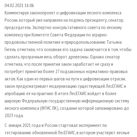
СУШКА ДРЕВЕСИНЫ
ПЕРСОНЫ
КОНТАКТЫ
РЕКЛАМА
04.02.2021 16:06
Комментируя законопроект о цифровизации лесного комплекса
ПРОИЗВОДСТВО ДРЕВЕСНЫХ ПЛИТ
МОБИЛЬНЫЕ ВЫСТАВКИ
РЕКЛАМА НА САЙТЕ
России, который уже направлен на подпись президенту, сенатор,
ДЕРЕВЯННОЕ ДОМОСТРОЕНИЕ
ОФИЦИАЛЬНЫЕ ДЕЛЕГАЦИИ
председатель Экспертно-консультативного совета по лесному
ПРОИЗВОДСТВО МЕБЕЛИ
комплексу при Комитете Совета Федерации по аграрно-
ПРИОРИТЕТНЫЕ ИНВЕСТПРОЕКТЫ
продовольственной политике и природопользованию Татьяна
БИОЭНЕРГЕТИКА
RUSSIAN FORESTRY REVIEW
Гигель отметила, что основная его задача заключается в том, чтобы
ЦБП
ГАЗЕТА ЛЕСПРОМФОРУМ
сделать прозрачным весь оборот древесины. Однако сенатор
отметила, что после принятия закон заработает не сразу и
ИНСТРУМЕНТ И МАТЕРИАЛЫ
БИБЛИОТЕКА СПЕЦИАЛИСТА
потребует принятия более 27 подзаконных нормативно-правовых
актов. Как один из первых шагов на пути к цифровизации отрасли,
закон предусматривает модернизацию существующей ЛесЕГАИС и
апробацию ее на практике. В итоге ЛесЕГАИС войдет в более
широкую Федеральную государственную информационную систему
лесного комплекса (ФГИС ЛК), создание которой запланировано до
2023 года.
С января 2021 года в России стартовал эксперимент по
тестированию обновленной ЛесЕГАИС, в котором участвуют лесные