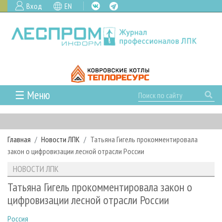
Вход
EN
☰ Меню
ГЛАВНАЯ
РУБРИКИ И ТЕМЫ
Главная
Новости ЛПК
Татьяна Гигель прокомментировала
РУБРИКИ ЖУРНАЛА
НОВОСТИ
закон о цифровизации лесной отрасли России
ЛЕСНОЕ ХОЗЯЙСТВО
КАЛЕНДАРЬ СОБЫТИЙ
ПРОЕКТЫ ЛПИ
НОВОСТИ ЛПК
ЛЕСОЗАГОТОВКА
НОВОСТИ ЛПК
АНАЛИТИКА
АРХИВ
Татьяна Гигель прокомментировала закон о
ЛЕСОПИЛЕНИЕ
НОВОСТИ ЖУРНАЛА
ПРЕДПРИЯТИЯ ЛПК
АРХИВ ЖУРНАЛОВ
цифровизации лесной отрасли России
О ЖУРНАЛЕ
ДЕРЕВООБРАБОТКА
НОВОСТИ КОМПАНИЙ
ЛЕСНЫЕ РЕГИОНЫ РОССИИ
СТАТЬИ
ПОДПИСКА
РЕКЛАМОДАТЕЛЯМ
Россия