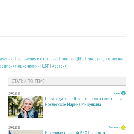
ачения
|
Назначения и отставки
|
Новости ЦБП
|
Новости целлюлозно-
редприятия, компании
|
ЦБП
|
Австрия
СТАТЬИ ПО ТЕМЕ
27.05.2026
Персона
Председатель Общественного совета при
Рослесхозе Марина Мишункина
27.05.2026
Тема номера
Интервью с главой РЭО Рашидом