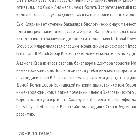
отметили, что Сью и Анджела имеют богатый стратегический и 
компаниях как на руководящих, так и на неисполнительных долж
Сью Кларк имеет степень бакалавра биологических наук Манчест
администрирования Университета Хериот-Ватт. Она начала свою 
затем занимала различные должности в компаниях National Power plc
Group plc. Кларк является старшим независимым директором Impe
Britvic plc. В Mondi Group Кларк станет членом комитетов по ауд
Анджела Странк имеет степень бакалавра и доктора геологии М
инженеров-химиков. После окончания учебы Анджела проработал
присоединиться к BP plc, где занимала ряд международных, рук
Дамой-Командором Британской империи, является членом Корол
инженеров-химиков, а также почетным членом Энергетического 
Королевского университета Холлоуэй и Университета Брэдфорда, 
Rolls-Royce Holdings plc. В австрийском холдинге Странк будет
развитию.
Также по теме: