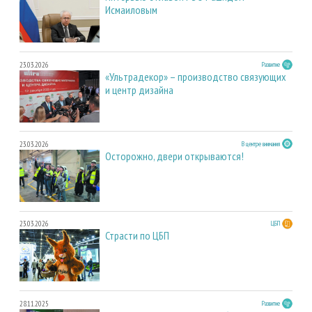
Исмаиловым
23.03.2026
Развитие
«Ультрадекор» – производство связующих
и центр дизайна
23.03.2026
В центре внимания
Осторожно, двери открываются!
23.03.2026
ЦБП
Страсти по ЦБП
28.11.2025
Развитие