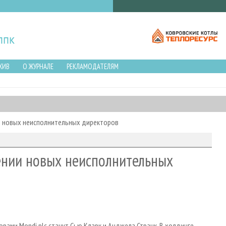
ХИВ
О ЖУРНАЛЕ
РЕКЛАМОДАТЕЛЯМ
ии новых неисполнительных директоров
ении новых неисполнительных
рами Mondi plc станут Сью Кларк и Анджела Странк. В холдинге