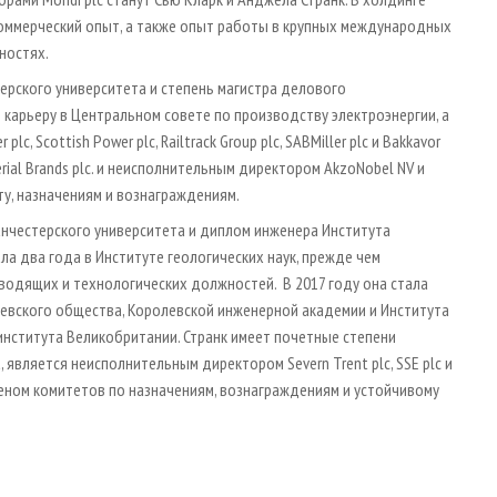
коммерческий опыт, а также опыт работы в крупных международных
ностях.
ерского университета и степень магистра делового
карьеру в Центральном совете по производству электроэнергии, а
, Scottish Power plc, Railtrack Group plc, SABMiller plc и Bakkavor
rial Brands plc. и неисполнительным директором AkzoNobel NV и
иту, назначениям и вознаграждениям.
анчестерского университета и диплом инженера Института
а два года в Институте геологических наук, прежде чем
оводящих и технологических должностей. В 2017 году она стала
евского общества, Королевской инженерной академии и Института
института Великобритании. Странк имеет почетные степени
является неисполнительным директором Severn Trent plc, SSE plc и
 членом комитетов по назначениям, вознаграждениям и устойчивому