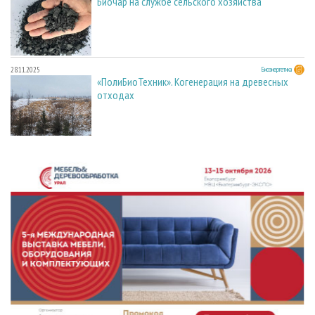
Биочар на службе сельского хозяйства
28.11.2025
Биоэнергетика
«ПолиБиоТехник». Когенерация на древесных
отходах