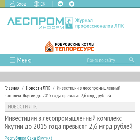
Вход
EN
☰ Меню
ГЛАВНАЯ
РУБРИКИ И ТЕМЫ
Главная
Новости ЛПК
Инвестиции в лесопромышленный
РУБРИКИ ЖУРНАЛА
НОВОСТИ
комплекс Якутии до 2015 года превысят 2,6 млрд рублей
ЛЕСНОЕ ХОЗЯЙСТВО
КАЛЕНДАРЬ СОБЫТИЙ
ПРОЕКТЫ ЛПИ
НОВОСТИ ЛПК
ЛЕСОЗАГОТОВКА
НОВОСТИ ЛПК
АНАЛИТИКА
АРХИВ
Инвестиции в лесопромышленный комплекс
ЛЕСОПИЛЕНИЕ
НОВОСТИ ЖУРНАЛА
ПРЕДПРИЯТИЯ ЛПК
АРХИВ ЖУРНАЛОВ
Якутии до 2015 года превысят 2,6 млрд рублей
О ЖУРНАЛЕ
ДЕРЕВООБРАБОТКА
НОВОСТИ КОМПАНИЙ
ЛЕСНЫЕ РЕГИОНЫ РОССИИ
СТАТЬИ
ПОДПИСКА
РЕКЛАМОДАТЕЛЯМ
Республика Саха (Якутия)