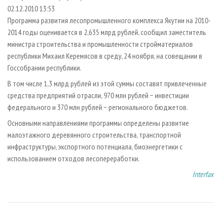
СУШКА ДРЕВЕСИНЫ
ПЕРСОНЫ
КОНТАКТЫ
РЕКЛАМА
02.12.2010 13:53
Программа развития лесопромышленного комплекса Якутии на 2010-
ПРОИЗВОДСТВО ДРЕВЕСНЫХ ПЛИТ
МОБИЛЬНЫЕ ВЫСТАВКИ
РЕКЛАМА НА САЙТЕ
2014 годы оценивается в 2,635 млрд рублей, сообщил заместитель
ДЕРЕВЯННОЕ ДОМОСТРОЕНИЕ
ОФИЦИАЛЬНЫЕ ДЕЛЕГАЦИИ
министра строительства и промышленности стройматериалов
ПРОИЗВОДСТВО МЕБЕЛИ
республики Михаил Керемясов в среду, 24 ноября, на совещании в
ПРИОРИТЕТНЫЕ ИНВЕСТПРОЕКТЫ
Госсобрании республики.
БИОЭНЕРГЕТИКА
RUSSIAN FORESTRY REVIEW
В том числе 1,3 млрд рублей из этой суммы составят привлеченные
ЦБП
ГАЗЕТА ЛЕСПРОМФОРУМ
средства предприятий отрасли, 970 млн рублей − инвестиции
ИНСТРУМЕНТ И МАТЕРИАЛЫ
БИБЛИОТЕКА СПЕЦИАЛИСТА
федерального и 370 млн рублей − регионального бюджетов.
Основными направлениями программы определены развитие
малоэтажного деревянного строительства, транспортной
инфраструктуры, экспортного потенциала, биоэнергетики с
использованием отходов лесопереработки.
Interfax