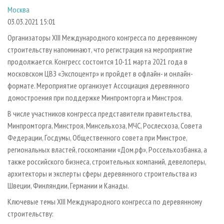
СУШКА ДРЕВЕСИНЫ
ПЕРСОНЫ
КОНТАКТЫ
РЕКЛАМА
Москва
03.03.2021 15:01
ПРОИЗВОДСТВО ДРЕВЕСНЫХ ПЛИТ
МОБИЛЬНЫЕ ВЫСТАВКИ
РЕКЛАМА НА САЙТЕ
Организаторы XIII Международного конгресса по деревянному
ДЕРЕВЯННОЕ ДОМОСТРОЕНИЕ
ОФИЦИАЛЬНЫЕ ДЕЛЕГАЦИИ
строительству напоминают, что регистрация на мероприятие
ПРОИЗВОДСТВО МЕБЕЛИ
ПРИОРИТЕТНЫЕ ИНВЕСТПРОЕКТЫ
продолжается. Конгресс состоится 10-11 марта 2021 года в
БИОЭНЕРГЕТИКА
RUSSIAN FORESTRY REVIEW
московском ЦВЗ «Экспоцентр» и пройдет в офлайн- и онлайн-
формате. Мероприятие организует Ассоциация деревянного
ЦБП
ГАЗЕТА ЛЕСПРОМФОРУМ
домостроения при поддержке Минпромторга и Минстроя.
ИНСТРУМЕНТ И МАТЕРИАЛЫ
БИБЛИОТЕКА СПЕЦИАЛИСТА
В числе участников конгресса представители правительства,
Минпромторга, Минстроя, Минсельхоза, МЧС, Рослесхоза, Совета
Федерации, Госдумы, Общественного совета при Минстрое,
региональных властей, госкомпании «Дом.рф», Россельхозбанка, а
также российского бизнеса, строительных компаний, девелоперы,
архитекторы и эксперты сферы деревянного строительства из
Швеции, Финляндии, Германии и Канады.
Ключевые темы XIII Международного конгресса по деревянному
строительству: