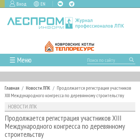
Вход
EN
☰ Меню
ГЛАВНАЯ
РУБРИКИ И ТЕМЫ
Главная
Новости ЛПК
Продолжается регистрация участников
РУБРИКИ ЖУРНАЛА
НОВОСТИ
XIII Международного конгресса по деревянному строительству
ЛЕСНОЕ ХОЗЯЙСТВО
КАЛЕНДАРЬ СОБЫТИЙ
ПРОЕКТЫ ЛПИ
НОВОСТИ ЛПК
ЛЕСОЗАГОТОВКА
НОВОСТИ ЛПК
АНАЛИТИКА
АРХИВ
Продолжается регистрация участников XIII
ЛЕСОПИЛЕНИЕ
НОВОСТИ ЖУРНАЛА
ПРЕДПРИЯТИЯ ЛПК
АРХИВ ЖУРНАЛОВ
Международного конгресса по деревянному
О ЖУРНАЛЕ
строительству
ДЕРЕВООБРАБОТКА
НОВОСТИ КОМПАНИЙ
ЛЕСНЫЕ РЕГИОНЫ РОССИИ
СТАТЬИ
ПОДПИСКА
РЕКЛАМОДАТЕЛЯМ