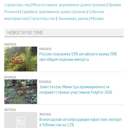
строительству
|
Многоэтажное деревянное домостроение
|
Премия
Prowood
|
Серийное деревянное домостроение
|
События,
мероприятия
|
Строительство
|
Экономика, рынок
|
Москва
НОВОСТИ ПО ТЕМЕ
04.08.2026
04.08.2026
Россия сохранила 10% китайского рынка ЛПК
при общем падении импорта
03.08.2026
03.08.2026
Заместитель Министра промышленности
поприветствовал участников PulpFor 2026
30.07.2026
30.07.2026
Вологодская лесопродукция нарастила экспорт
в Узбекистан на 12%