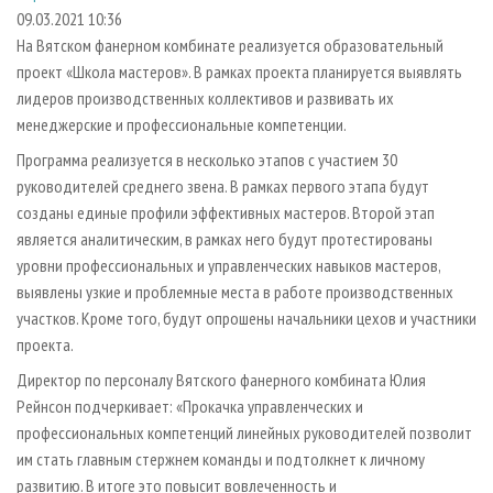
СУШКА ДРЕВЕСИНЫ
ПЕРСОНЫ
КОНТАКТЫ
РЕКЛАМА
09.03.2021 10:36
На Вятском фанерном комбинате реализуется образовательный
ПРОИЗВОДСТВО ДРЕВЕСНЫХ ПЛИТ
МОБИЛЬНЫЕ ВЫСТАВКИ
РЕКЛАМА НА САЙТЕ
проект «Школа мастеров». В рамках проекта планируется выявлять
ДЕРЕВЯННОЕ ДОМОСТРОЕНИЕ
ОФИЦИАЛЬНЫЕ ДЕЛЕГАЦИИ
лидеров производственных коллективов и развивать их
ПРОИЗВОДСТВО МЕБЕЛИ
менеджерские и профессиональные компетенции.
ПРИОРИТЕТНЫЕ ИНВЕСТПРОЕКТЫ
БИОЭНЕРГЕТИКА
Программа реализуется в несколько этапов с участием 30
RUSSIAN FORESTRY REVIEW
руководителей среднего звена. В рамках первого этапа будут
ЦБП
ГАЗЕТА ЛЕСПРОМФОРУМ
созданы единые профили эффективных мастеров. Второй этап
ИНСТРУМЕНТ И МАТЕРИАЛЫ
БИБЛИОТЕКА СПЕЦИАЛИСТА
является аналитическим, в рамках него будут протестированы
уровни профессиональных и управленческих навыков мастеров,
выявлены узкие и проблемные места в работе производственных
участков. Кроме того, будут опрошены начальники цехов и участники
проекта.
Директор по персоналу Вятского фанерного комбината Юлия
Рейнсон подчеркивает: «Прокачка управленческих и
профессиональных компетенций линейных руководителей позволит
им стать главным стержнем команды и подтолкнет к личному
развитию. В итоге это повысит вовлеченность и