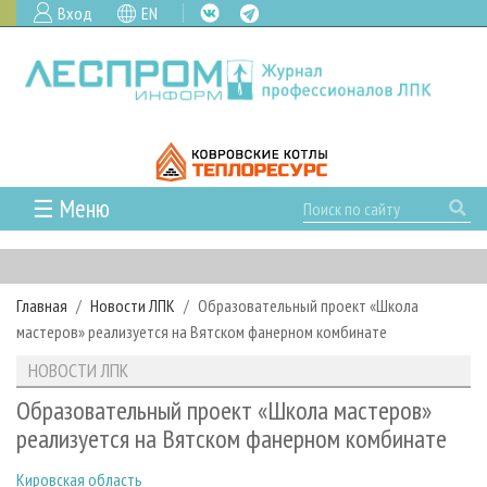
Вход
EN
☰ Меню
ГЛАВНАЯ
РУБРИКИ И ТЕМЫ
Главная
Новости ЛПК
Образовательный проект «Школа
РУБРИКИ ЖУРНАЛА
НОВОСТИ
мастеров» реализуется на Вятском фанерном комбинате
ЛЕСНОЕ ХОЗЯЙСТВО
КАЛЕНДАРЬ СОБЫТИЙ
ПРОЕКТЫ ЛПИ
НОВОСТИ ЛПК
ЛЕСОЗАГОТОВКА
НОВОСТИ ЛПК
АНАЛИТИКА
АРХИВ
Образовательный проект «Школа мастеров»
ЛЕСОПИЛЕНИЕ
НОВОСТИ ЖУРНАЛА
ПРЕДПРИЯТИЯ ЛПК
АРХИВ ЖУРНАЛОВ
реализуется на Вятском фанерном комбинате
О ЖУРНАЛЕ
ДЕРЕВООБРАБОТКА
НОВОСТИ КОМПАНИЙ
ЛЕСНЫЕ РЕГИОНЫ РОССИИ
СТАТЬИ
ПОДПИСКА
РЕКЛАМОДАТЕЛЯМ
Кировская область