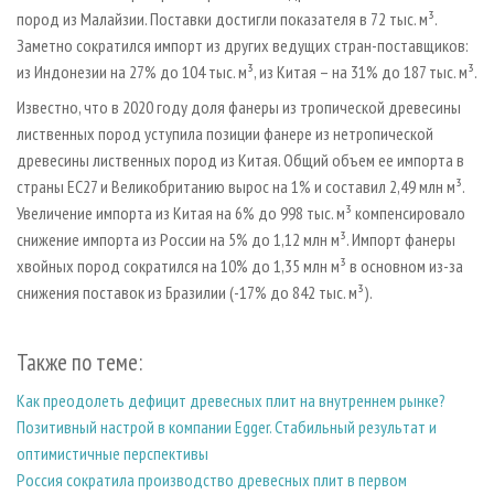
пород из Малайзии. Поставки достигли показателя в 72 тыс. м³.
Заметно сократился импорт из других ведущих стран-поставщиков:
из Индонезии на 27% до 104 тыс. м³, из Китая – на 31% до 187 тыс. м³.
Известно, что в 2020 году доля фанеры из тропической древесины
лиственных пород уступила позиции фанере из нетропической
древесины лиственных пород из Китая. Общий объем ее импорта в
страны ЕС27 и Великобританию вырос на 1% и составил 2,49 млн м³.
Увеличение импорта из Китая на 6% до 998 тыс. м³ компенсировало
снижение импорта из России на 5% до 1,12 млн м³. Импорт фанеры
хвойных пород сократился на 10% до 1,35 млн м³ в основном из-за
снижения поставок из Бразилии (-17% до 842 тыс. м³).
Также по теме:
Как преодолеть дефицит древесных плит на внутреннем рынке?
Позитивный настрой в компании Egger. Cтабильный результат и
оптимистичные перспективы
Россия сократила производство древесных плит в первом