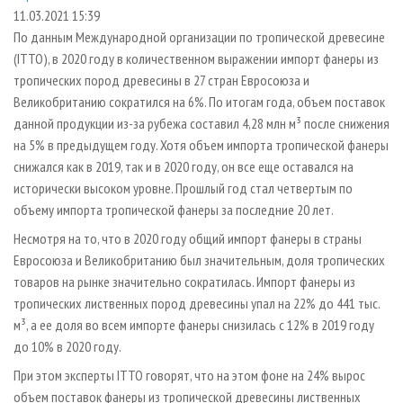
СУШКА ДРЕВЕСИНЫ
ПЕРСОНЫ
КОНТАКТЫ
РЕКЛАМА
11.03.2021 15:39
По данным Международной организации по тропической древесине
ПРОИЗВОДСТВО ДРЕВЕСНЫХ ПЛИТ
МОБИЛЬНЫЕ ВЫСТАВКИ
РЕКЛАМА НА САЙТЕ
(ITTO), в 2020 году в количественном выражении импорт фанеры из
ДЕРЕВЯННОЕ ДОМОСТРОЕНИЕ
ОФИЦИАЛЬНЫЕ ДЕЛЕГАЦИИ
тропических пород древесины в 27 стран Евросоюза и
ПРОИЗВОДСТВО МЕБЕЛИ
Великобританию сократился на 6%. По итогам года, объем поставок
ПРИОРИТЕТНЫЕ ИНВЕСТПРОЕКТЫ
данной продукции из-за рубежа составил 4,28 млн м³ после снижения
БИОЭНЕРГЕТИКА
RUSSIAN FORESTRY REVIEW
на 5% в предыдущем году. Хотя объем импорта тропической фанеры
ЦБП
ГАЗЕТА ЛЕСПРОМФОРУМ
снижался как в 2019, так и в 2020 году, он все еще оставался на
исторически высоком уровне. Прошлый год стал четвертым по
ИНСТРУМЕНТ И МАТЕРИАЛЫ
БИБЛИОТЕКА СПЕЦИАЛИСТА
объему импорта тропической фанеры за последние 20 лет.
Несмотря на то, что в 2020 году общий импорт фанеры в страны
Евросоюза и Великобританию был значительным, доля тропических
товаров на рынке значительно сократилась. Импорт фанеры из
тропических лиственных пород древесины упал на 22% до 441 тыс.
м³, а ее доля во всем импорте фанеры снизилась с 12% в 2019 году
до 10% в 2020 году.
При этом эксперты ITTO говорят, что на этом фоне на 24% вырос
объем поставок фанеры из тропической древесины лиственных