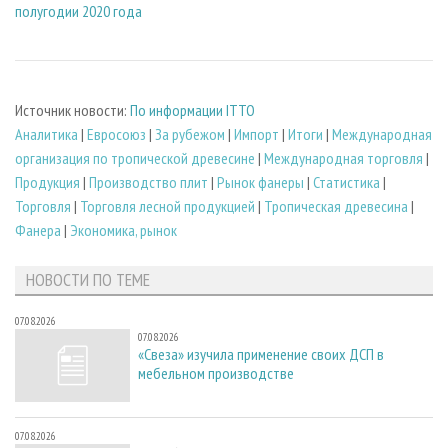
полугодии 2020 года
Источник новости:
По информации ITTO
Аналитика
|
Евросоюз
|
За рубежом
|
Импорт
|
Итоги
|
Международная
организация по тропической древесине
|
Международная торговля
|
Продукция
|
Производство плит
|
Рынок фанеры
|
Статистика
|
Торговля
|
Торговля лесной продукцией
|
Тропическая древесина
|
Фанера
|
Экономика, рынок
НОВОСТИ ПО ТЕМЕ
07.08.2026
07.08.2026
«Свеза» изучила применение своих ДСП в
мебельном производстве
07.08.2026