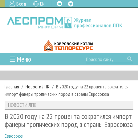
Вход
EN
☰ Меню
ГЛАВНАЯ
РУБРИКИ И ТЕМЫ
Главная
Новости ЛПК
В 2020 году на 22 процента сократился
РУБРИКИ ЖУРНАЛА
НОВОСТИ
импорт фанеры тропических пород в страны Евросоюза
ЛЕСНОЕ ХОЗЯЙСТВО
КАЛЕНДАРЬ СОБЫТИЙ
ПРОЕКТЫ ЛПИ
НОВОСТИ ЛПК
ЛЕСОЗАГОТОВКА
НОВОСТИ ЛПК
АНАЛИТИКА
АРХИВ
В 2020 году на 22 процента сократился импорт
ЛЕСОПИЛЕНИЕ
НОВОСТИ ЖУРНАЛА
ПРЕДПРИЯТИЯ ЛПК
АРХИВ ЖУРНАЛОВ
фанеры тропических пород в страны Евросоюза
О ЖУРНАЛЕ
ДЕРЕВООБРАБОТКА
НОВОСТИ КОМПАНИЙ
ЛЕСНЫЕ РЕГИОНЫ РОССИИ
СТАТЬИ
ПОДПИСКА
РЕКЛАМОДАТЕЛЯМ
Евросоюз