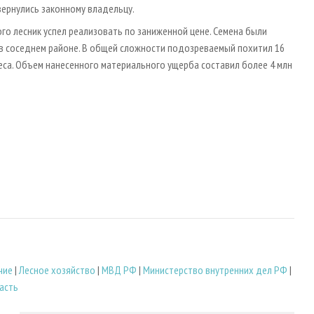
вернулись законному владельцу.
го лесник успел реализовать по заниженной цене. Семена были
 соседнем районе. В общей сложности подозреваемый похитил 16
леса. Объем нанесенного материального ущерба составил более 4 млн
чие
|
Лесное хозяйство
|
МВД РФ
|
Министерство внутренних дел РФ
|
асть