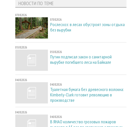
НОВОСТИ ПО ТЕМЕ
07.08.2026
07.08.2026
Рослесхоз: в лесах обустроят зоны отдыха
без вырубки
05.08.2026
05.08.2026
Путин подписал закон о санитарной
вырубке погибшего леса на Байкале
04.08.2026
04.08.2026
Туалетная бумага без древесного волокна:
Kimberly-Clark готовит революцию в
производстве
04.08.2026
04.08.2026
В ЯНАО количество грозовых пожаров
выросло в 15 раз по сравнению с прошлым