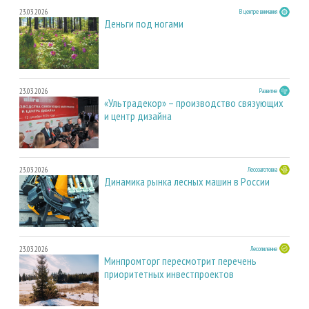
23.03.2026
В центре внимания
Деньги под ногами
23.03.2026
Развитие
«Ультрадекор» – производство связующих
и центр дизайна
23.03.2026
Лесозаготовка
Динамика рынка лесных машин в России
23.03.2026
Лесопиление
Минпромторг пересмотрит перечень
приоритетных инвестпроектов