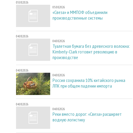
05.08.2026
05.08.2026
«Свеза» и ММПОФ объединили
производственные системы
04.08.2026
04.08.2026
Туалетная бумага без древесного волокна:
Kimberly-Clark готовит революцию в
производстве
04.08.2026
04.08.2026
Россия сохранила 10% китайского рынка
ЛПК при общем падении импорта
04.08.2026
04.08.2026
Реки вместо дорог: «Свеза» расширяет
водную логистику