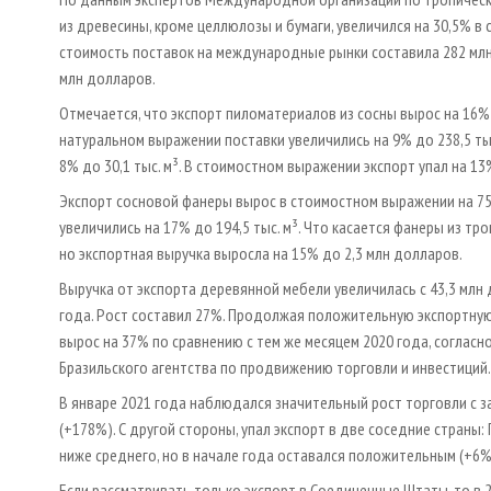
из древесины, кроме целлюлозы и бумаги, увеличился на 30,5% 
стоимость поставок на международные рынки составила 282 млн
млн долларов.
Отмечается, что экспорт пиломатериалов из сосны вырос на 16%
натуральном выражении поставки увеличились на 9% до 238,5 ты
8% до 30,1 тыс. м³. В стоимостном выражении экспорт упал на 13
Экспорт сосновой фанеры вырос в стоимостном выражении на 75
увеличились на 17% до 194,5 тыс. м³. Что касается фанеры из т
но экспортная выручка выросла на 15% до 2,3 млн долларов.
Выручка от экспорта деревянной мебели увеличилась с 43,3 млн 
года. Рост составил 27%. Продолжая положительную экспортную
вырос на 37% по сравнению с тем же месяцем 2020 года, согла
Бразильского агентства по продвижению торговли и инвестиций.
В январе 2021 года наблюдался значительный рост торговли с за
(+178%). С другой стороны, упал экспорт в две соседние страны:
ниже среднего, но в начале года оставался положительным (+6%
Если рассматривать только экспорт в Соединенные Штаты, то в 