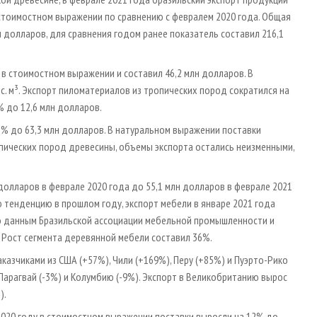
в стоимостном выражении по сравнению с февралем 2020 года. Общая
 долларов, для сравнения годом ранее показатель составил 216,1
 в стоимостном выражении и составил 46,2 млн долларов. В
с. м³. Экспорт пиломатериалов из тропических пород сократился на
% до 12,6 млн долларов.
% до 63,3 млн долларов. В натуральном выражении поставки
ропических пород древесины, объемы экспорта остались неизменными,
долларов в феврале 2020 года до 55,1 млн долларов в феврале 2021
 тенденцию в прошлом году, экспорт мебели в январе 2021 года
сно данным Бразильской ассоциации мебельной промышленности и
 Рост сегмента деревянной мебели составил 36%.
казчиками из США (+57%), Чили (+169%), Перу (+85%) и Пуэрто-Рико
 Парагвай (-3%) и Колумбию (-9%). Экспорт в Великобританию вырос
).
2020 году в стоимостном выражении поставки выросли на 12% до