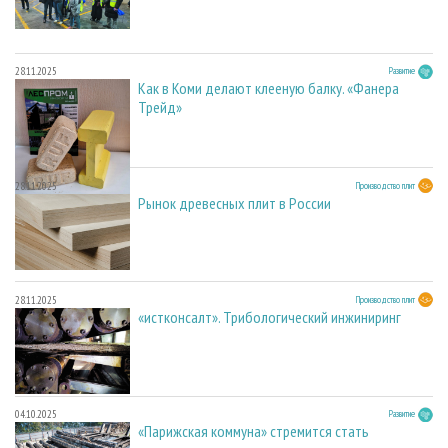
28.11.2025
Развитие
Как в Коми делают клееную балку. «Фанера
Трейд»
28.11.2025
Производство плит
Рынок древесных плит в России
28.11.2025
Производство плит
«истконсалт». Трибологический инжиниринг
04.10.2025
Развитие
«Парижская коммуна» стремится стать