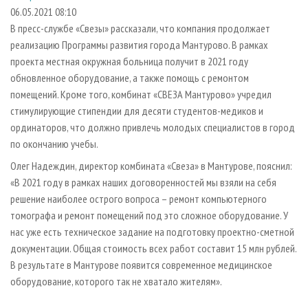
СУШКА ДРЕВЕСИНЫ
ПЕРСОНЫ
КОНТАКТЫ
РЕКЛАМА
06.05.2021 08:10
В пресс-службе «Свезы» рассказали, что компания продолжает
ПРОИЗВОДСТВО ДРЕВЕСНЫХ ПЛИТ
МОБИЛЬНЫЕ ВЫСТАВКИ
РЕКЛАМА НА САЙТЕ
реализацию Программы развития города Мантурово. В рамках
ДЕРЕВЯННОЕ ДОМОСТРОЕНИЕ
ОФИЦИАЛЬНЫЕ ДЕЛЕГАЦИИ
проекта местная окружная больница получит в 2021 году
ПРОИЗВОДСТВО МЕБЕЛИ
обновленное оборудование, а также помощь с ремонтом
ПРИОРИТЕТНЫЕ ИНВЕСТПРОЕКТЫ
помещений. Кроме того, комбинат «СВЕЗА Мантурово» учредил
БИОЭНЕРГЕТИКА
RUSSIAN FORESTRY REVIEW
стимулирующие стипендии для десяти студентов-медиков и
ЦБП
ГАЗЕТА ЛЕСПРОМФОРУМ
ординаторов, что должно привлечь молодых специалистов в город
по окончанию учебы.
ИНСТРУМЕНТ И МАТЕРИАЛЫ
БИБЛИОТЕКА СПЕЦИАЛИСТА
Олег Надеждин, директор комбината «Свеза» в Мантурове, пояснил:
«В 2021 году в рамках наших договоренностей мы взяли на себя
решение наиболее острого вопроса – ремонт компьютерного
томографа и ремонт помещений под это сложное оборудование. У
нас уже есть техническое задание на подготовку проектно-сметной
документации. Общая стоимость всех работ составит 15 млн рублей.
В результате в Мантурове появится современное медицинское
оборудование, которого так не хватало жителям».