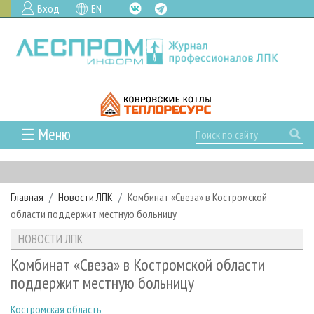
Вход
EN
☰ Меню
ГЛАВНАЯ
РУБРИКИ И ТЕМЫ
Главная
Новости ЛПК
Комбинат «Свеза» в Костромской
РУБРИКИ ЖУРНАЛА
НОВОСТИ
области поддержит местную больницу
ЛЕСНОЕ ХОЗЯЙСТВО
КАЛЕНДАРЬ СОБЫТИЙ
ПРОЕКТЫ ЛПИ
НОВОСТИ ЛПК
ЛЕСОЗАГОТОВКА
НОВОСТИ ЛПК
АНАЛИТИКА
АРХИВ
Комбинат «Свеза» в Костромской области
ЛЕСОПИЛЕНИЕ
НОВОСТИ ЖУРНАЛА
ПРЕДПРИЯТИЯ ЛПК
АРХИВ ЖУРНАЛОВ
поддержит местную больницу
О ЖУРНАЛЕ
ДЕРЕВООБРАБОТКА
НОВОСТИ КОМПАНИЙ
ЛЕСНЫЕ РЕГИОНЫ РОССИИ
СТАТЬИ
ПОДПИСКА
РЕКЛАМОДАТЕЛЯМ
Костромская область