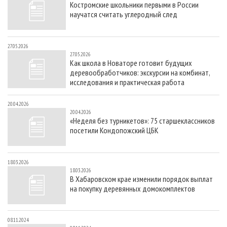
Костромские школьники первыми в России
СУШКА ДРЕВЕСИНЫ
ПЕРСОНЫ
КОНТАКТЫ
РЕКЛАМА
научатся считать углеродный след
ПРОИЗВОДСТВО ДРЕВЕСНЫХ ПЛИТ
МОБИЛЬНЫЕ ВЫСТАВКИ
РЕКЛАМА НА САЙТЕ
ДЕРЕВЯННОЕ ДОМОСТРОЕНИЕ
ОФИЦИАЛЬНЫЕ ДЕЛЕГАЦИИ
27.05.2026
27.05.2026
ПРОИЗВОДСТВО МЕБЕЛИ
ПРИОРИТЕТНЫЕ ИНВЕСТПРОЕКТЫ
Как школа в Новаторе готовит будущих
деревообработчиков: экскурсии на комбинат,
БИОЭНЕРГЕТИКА
RUSSIAN FORESTRY REVIEW
исследования и практическая работа
ЦБП
ГАЗЕТА ЛЕСПРОМФОРУМ
20.04.2026
ИНСТРУМЕНТ И МАТЕРИАЛЫ
БИБЛИОТЕКА СПЕЦИАЛИСТА
20.04.2026
«Неделя без турникетов»: 75 старшеклассников
посетили Кондопожский ЦБК
18.03.2026
18.03.2026
В Хабаровском крае изменили порядок выплат
на покупку деревянных домокомплектов
08.11.2024