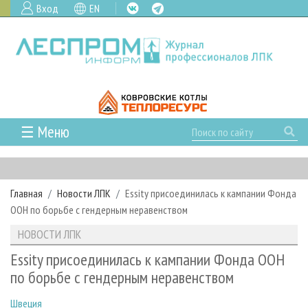
Вход
EN
☰ Меню
ГЛАВНАЯ
РУБРИКИ И ТЕМЫ
Главная
Новости ЛПК
Essity присоединилась к кампании Фонда
РУБРИКИ ЖУРНАЛА
НОВОСТИ
ООН по борьбе с гендерным неравенством
ЛЕСНОЕ ХОЗЯЙСТВО
КАЛЕНДАРЬ СОБЫТИЙ
ПРОЕКТЫ ЛПИ
НОВОСТИ ЛПК
ЛЕСОЗАГОТОВКА
НОВОСТИ ЛПК
АНАЛИТИКА
АРХИВ
Essity присоединилась к кампании Фонда ООН
ЛЕСОПИЛЕНИЕ
НОВОСТИ ЖУРНАЛА
ПРЕДПРИЯТИЯ ЛПК
АРХИВ ЖУРНАЛОВ
по борьбе с гендерным неравенством
О ЖУРНАЛЕ
ДЕРЕВООБРАБОТКА
НОВОСТИ КОМПАНИЙ
ЛЕСНЫЕ РЕГИОНЫ РОССИИ
СТАТЬИ
ПОДПИСКА
РЕКЛАМОДАТЕЛЯМ
Швеция