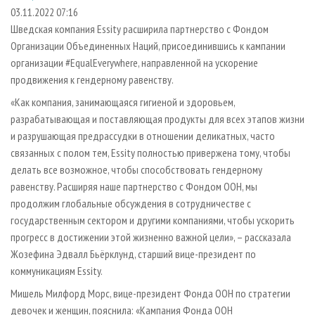
СУШКА ДРЕВЕСИНЫ
ПЕРСОНЫ
КОНТАКТЫ
РЕКЛАМА
03.11.2022 07:16
Шведская компания Essity расширила партнерство с Фондом
ПРОИЗВОДСТВО ДРЕВЕСНЫХ ПЛИТ
МОБИЛЬНЫЕ ВЫСТАВКИ
РЕКЛАМА НА САЙТЕ
Организации Объединенных Наций, присоединившись к кампании
ДЕРЕВЯННОЕ ДОМОСТРОЕНИЕ
ОФИЦИАЛЬНЫЕ ДЕЛЕГАЦИИ
организации #EqualEverywhere, направленной на ускорение
ПРОИЗВОДСТВО МЕБЕЛИ
продвижения к гендерному равенству.
ПРИОРИТЕТНЫЕ ИНВЕСТПРОЕКТЫ
БИОЭНЕРГЕТИКА
«Как компания, занимающаяся гигиеной и здоровьем,
RUSSIAN FORESTRY REVIEW
разрабатывающая и поставляющая продукты для всех этапов жизни
ЦБП
ГАЗЕТА ЛЕСПРОМФОРУМ
и разрушающая предрассудки в отношении деликатных, часто
ИНСТРУМЕНТ И МАТЕРИАЛЫ
БИБЛИОТЕКА СПЕЦИАЛИСТА
связанных с полом тем, Essity полностью привержена тому, чтобы
делать все возможное, чтобы способствовать гендерному
равенству. Расширяя наше партнерство с Фондом ООН, мы
продолжим глобальные обсуждения в сотрудничестве с
государственным сектором и другими компаниями, чтобы ускорить
прогресс в достижении этой жизненно важной цели», – рассказала
Жозефина Эдвалл Бьёрклунд, старший вице-президент по
коммуникациям Essity.
Мишель Милфорд Морс, вице-президент Фонда ООН по стратегии
девочек и женщин, пояснила: «Кампания Фонда ООН