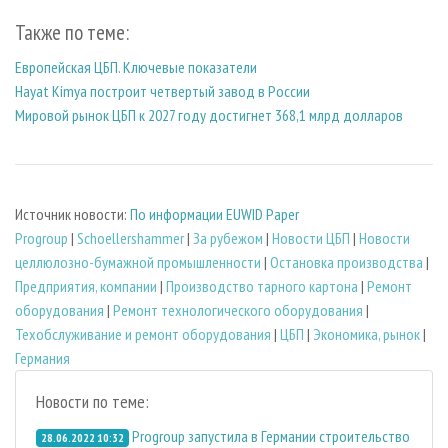
Также по теме:
Европейская ЦБП. Ключевые показатели
Hayat Kimya построит четвертый завод в России
Мировой рынок ЦБП к 2027 году достигнет 368,1 млрд долларов
Источник новости:
По информации EUWID Paper
Progroup
|
Schoellershammer
|
За рубежом
|
Новости ЦБП
|
Новости
целлюлозно-бумажной промышленности
|
Остановка производства
|
Предприятия, компании
|
Производство тарного картона
|
Ремонт
оборудования
|
Ремонт технологического оборудования
|
Техобслуживание и ремонт оборудования
|
ЦБП
|
Экономика, рынок
|
Германия
Новости по теме:
Progroup запустила в Германии строительство
28.06.2022 10:32