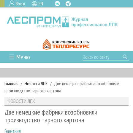
Вход
EN
☰ Меню
ГЛАВНАЯ
РУБРИКИ И ТЕМЫ
Главная
Новости ЛПК
Две немецкие фабрики возобновили
РУБРИКИ ЖУРНАЛА
НОВОСТИ
производство тарного картона
ЛЕСНОЕ ХОЗЯЙСТВО
КАЛЕНДАРЬ СОБЫТИЙ
ПРОЕКТЫ ЛПИ
НОВОСТИ ЛПК
ЛЕСОЗАГОТОВКА
НОВОСТИ ЛПК
АНАЛИТИКА
АРХИВ
Две немецкие фабрики возобновили
ЛЕСОПИЛЕНИЕ
НОВОСТИ ЖУРНАЛА
ПРЕДПРИЯТИЯ ЛПК
АРХИВ ЖУРНАЛОВ
производство тарного картона
О ЖУРНАЛЕ
ДЕРЕВООБРАБОТКА
НОВОСТИ КОМПАНИЙ
ЛЕСНЫЕ РЕГИОНЫ РОССИИ
СТАТЬИ
ПОДПИСКА
РЕКЛАМОДАТЕЛЯМ
Германия