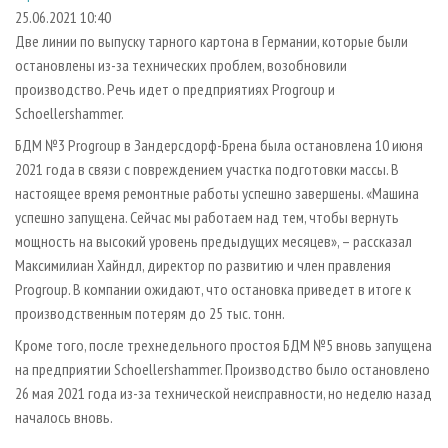
СУШКА ДРЕВЕСИНЫ
ПЕРСОНЫ
КОНТАКТЫ
РЕКЛАМА
25.06.2021 10:40
Две линии по выпуску тарного картона в Германии, которые были
ПРОИЗВОДСТВО ДРЕВЕСНЫХ ПЛИТ
МОБИЛЬНЫЕ ВЫСТАВКИ
РЕКЛАМА НА САЙТЕ
остановлены из-за технических проблем, возобновили
ДЕРЕВЯННОЕ ДОМОСТРОЕНИЕ
ОФИЦИАЛЬНЫЕ ДЕЛЕГАЦИИ
производство. Речь идет о предприятиях Progroup и
ПРОИЗВОДСТВО МЕБЕЛИ
Schoellershammer.
ПРИОРИТЕТНЫЕ ИНВЕСТПРОЕКТЫ
БИОЭНЕРГЕТИКА
БДМ №3 Progroup в Зандерсдорф-Брена была остановлена 10 июня
RUSSIAN FORESTRY REVIEW
2021 года в связи с повреждением участка подготовки массы. В
ЦБП
ГАЗЕТА ЛЕСПРОМФОРУМ
настоящее время ремонтные работы успешно завершены. «Машина
ИНСТРУМЕНТ И МАТЕРИАЛЫ
БИБЛИОТЕКА СПЕЦИАЛИСТА
успешно запущена. Сейчас мы работаем над тем, чтобы вернуть
мощность на высокий уровень предыдущих месяцев», – рассказал
Максимилиан Хайндл, директор по развитию и член правления
Progroup. В компании ожидают, что остановка приведет в итоге к
производственным потерям до 25 тыс. тонн.
Кроме того, после трехнедельного простоя БДМ №5 вновь запущена
на предприятии Schoellershammer. Производство было остановлено
26 мая 2021 года из-за технической неисправности, но неделю назад
началось вновь.