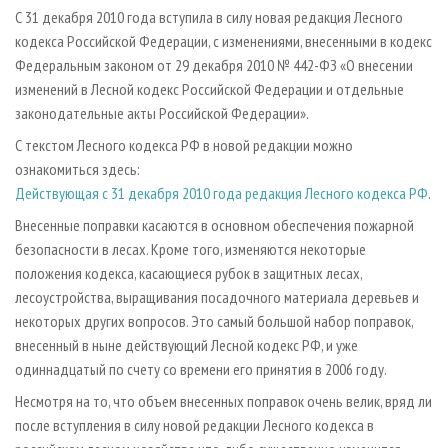
СУШКА ДРЕВЕСИНЫ
ПЕРСОНЫ
КОНТАКТЫ
РЕКЛАМА
С 31 декабря 2010 года вступила в силу новая редакция Лесного
кодекса Российской Федерации, с изменениями, внесенными в кодекс
ПРОИЗВОДСТВО ДРЕВЕСНЫХ ПЛИТ
МОБИЛЬНЫЕ ВЫСТАВКИ
РЕКЛАМА НА САЙТЕ
Федеральным законом от 29 декабря 2010 № 442-ФЗ «О внесении
ДЕРЕВЯННОЕ ДОМОСТРОЕНИЕ
ОФИЦИАЛЬНЫЕ ДЕЛЕГАЦИИ
изменений в Лесной кодекс Российской Федерации и отдельные
ПРОИЗВОДСТВО МЕБЕЛИ
законодательные акты Российской Федерации».
ПРИОРИТЕТНЫЕ ИНВЕСТПРОЕКТЫ
БИОЭНЕРГЕТИКА
С текстом Лесного кодекса РФ в новой редакции можно
RUSSIAN FORESTRY REVIEW
ознакомиться здесь:
ЦБП
ГАЗЕТА ЛЕСПРОМФОРУМ
Действующая с 31 декабря 2010 года редакция Лесного кодекса РФ
.
ИНСТРУМЕНТ И МАТЕРИАЛЫ
БИБЛИОТЕКА СПЕЦИАЛИСТА
Внесенные поправки касаются в основном обеспечения пожарной
безопасности в лесах. Кроме того, изменяются некоторые
положения кодекса, касающиеся рубок в защитных лесах,
лесоустройства, выращивания посадочного материала деревьев и
некоторых других вопросов. Это самый большой набор поправок,
внесенный в ныне действующий Лесной кодекс РФ, и уже
одиннадцатый по счету со времени его принятия в 2006 году.
Несмотря на то, что объем внесенных поправок очень велик, вряд ли
после вступления в силу новой редакции Лесного кодекса в