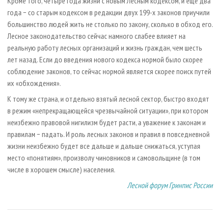
Кроме того, четыре года жизни с новым Лесным кодексом, и еще два
года − со старым кодексом в редакции двух 199-х законов приучили
большинство людей жить не столько по закону, сколько в обход его.
Лесное законодательство сейчас намного слабее влияет на
реальную работу лесных организаций и жизнь граждан, чем шесть
лет назад. Если до введения нового кодекса нормой было скорее
соблюдение законов, то сейчас нормой является скорее поиск путей
их «обхождения».
К тому же страна, и отдельно взятый лесной сектор, быстро входят
в режим «непрекращающейся чрезвычайной ситуации», при котором
неизбежно правовой нигилизм будет расти, а уважение к законам и
правилам − падать. И роль лесных законов и правил в повседневной
жизни неизбежно будет все дальше и дальше снижаться, уступая
место «понятиям», произволу чиновников и самовольщине (в том
числе в хорошем смысле) населения.
Лесной форум Гринпис России