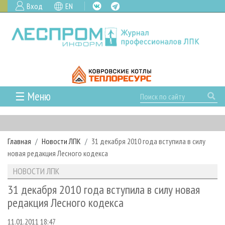
Вход
EN
☰ Меню
ГЛАВНАЯ
РУБРИКИ И ТЕМЫ
Главная
Новости ЛПК
31 декабря 2010 года вступила в силу
РУБРИКИ ЖУРНАЛА
НОВОСТИ
новая редакция Лесного кодекса
ЛЕСНОЕ ХОЗЯЙСТВО
КАЛЕНДАРЬ СОБЫТИЙ
ПРОЕКТЫ ЛПИ
НОВОСТИ ЛПК
ЛЕСОЗАГОТОВКА
НОВОСТИ ЛПК
АНАЛИТИКА
АРХИВ
31 декабря 2010 года вступила в силу новая
ЛЕСОПИЛЕНИЕ
НОВОСТИ ЖУРНАЛА
ПРЕДПРИЯТИЯ ЛПК
АРХИВ ЖУРНАЛОВ
редакция Лесного кодекса
О ЖУРНАЛЕ
ДЕРЕВООБРАБОТКА
НОВОСТИ КОМПАНИЙ
ЛЕСНЫЕ РЕГИОНЫ РОССИИ
СТАТЬИ
ПОДПИСКА
РЕКЛАМОДАТЕЛЯМ
11.01.2011 18:47