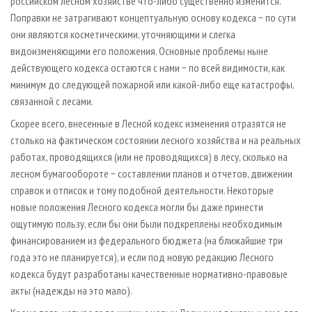
российском лесном хозяйстве что-либо существенно изменится.
Поправки не затрагивают концептуальную основу кодекса − по сути
они являются косметическими, уточняющими и слегка
видоизменяющими его положения. Основные проблемы ныне
действующего кодекса остаются с нами − по всей видимости, как
минимум до следующей пожарной или какой-либо еще катастрофы,
связанной с лесами.
Скорее всего, внесенные в Лесной кодекс изменения отразятся не
столько на фактическом состоянии лесного хозяйства и на реальных
работах, проводящихся (или не проводящихся) в лесу, сколько на
лесном бумагообороте − составлении планов и отчетов, движении
справок и отписок и тому подобной деятельности. Некоторые
новые положения Лесного кодекса могли бы даже принести
ощутимую пользу, если бы они были подкреплены необходимым
финансированием из федерального бюджета (на ближайшие три
года это не планируется), и если под новую редакцию Лесного
кодекса будут разработаны качественные нормативно-правовые
акты (надежды на это мало).