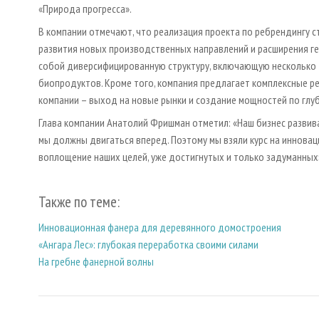
«Природа прогресса».
В компании отмечают, что реализация проекта по ребрендингу с
развития новых производственных направлений и расширения ге
собой диверсифицированную структуру, включающую несколько 
биопродуктов. Кроме того, компания предлагает комплексные р
компании – выход на новые рынки и создание мощностей по глу
Глава компании Анатолий Фришман отметил: «Наш бизнес развива
мы должны двигаться вперед. Поэтому мы взяли курс на инновац
воплощение наших целей, уже достигнутых и только задуманных
Также по теме:
Инновационная фанера для деревянного домостроения
«Ангара Лес»: глубокая переработка своими силами
На гребне фанерной волны