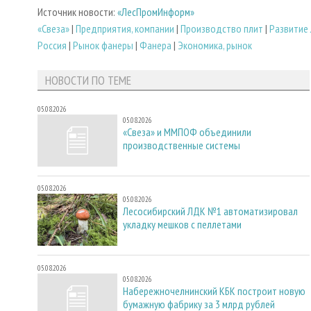
Источник новости:
«ЛесПромИнформ»
«Свеза»
|
Предприятия, компании
|
Производство плит
|
Развитие
Россия
|
Рынок фанеры
|
Фанера
|
Экономика, рынок
НОВОСТИ ПО ТЕМЕ
05.08.2026
05.08.2026
«Свеза» и ММПОФ объединили
производственные системы
05.08.2026
05.08.2026
Лесосибирский ЛДК №1 автоматизировал
укладку мешков с пеллетами
05.08.2026
05.08.2026
Набережночелнинский КБК построит новую
бумажную фабрику за 3 млрд рублей