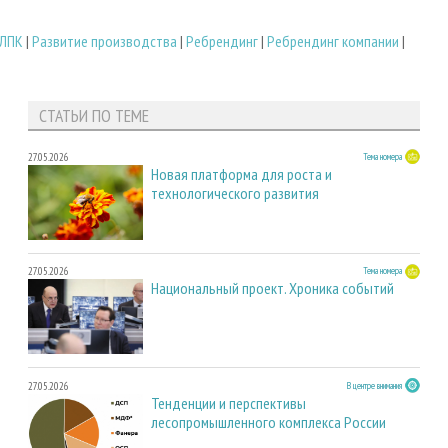
 ЛПК
|
Развитие производства
|
Ребрендинг
|
Ребрендинг компании
|
СТАТЬИ ПО ТЕМЕ
27.05.2026
Тема номера
Новая платформа для роста и
технологического развития
27.05.2026
Тема номера
Национальный проект. Хроника событий
27.05.2026
В центре внимания
Тенденции и перспективы
лесопромышленного комплекса России