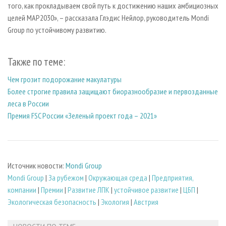
того, как прокладываем свой путь к достижению наших амбициозных
целей MAP2030», – рассказала Глэдис Нейлор, руководитель Mondi
Group по устойчивому развитию.
Также по теме:
Чем грозит подорожание макулатуры
Более строгие правила защищают биоразнообразие и первозданные
леса в России
Премия FSC России «Зеленый проект года – 2021»
Источник новости:
Mondi Group
Mondi Group
|
За рубежом
|
Окружающая среда
|
Предприятия,
компании
|
Премии
|
Развитие ЛПК
|
устойчивое развитие
|
ЦБП
|
Экологическая безопасность
|
Экология
|
Австрия