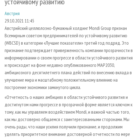
устойчивому развитию
СУШКА ДРЕВЕСИНЫ
ПЕРСОНЫ
КОНТАКТЫ
РЕКЛАМА
Австрия
ПРОИЗВОДСТВО ДРЕВЕСНЫХ ПЛИТ
МОБИЛЬНЫЕ ВЫСТАВКИ
РЕКЛАМА НА САЙТЕ
29.10.2021 11:45
ДЕРЕВЯННОЕ ДОМОСТРОЕНИЕ
ОФИЦИАЛЬНЫЕ ДЕЛЕГАЦИИ
Австрийский целлюлозно-бумажный холдинг Mondi Group признан
ПРОИЗВОДСТВО МЕБЕЛИ
ПРИОРИТЕТНЫЕ ИНВЕСТПРОЕКТЫ
Всемирным советом предпринимателей по устойчивому развитию
(WBCSD) в категории «Лучшие показатели» третий год подряд. Это
БИОЭНЕРГЕТИКА
RUSSIAN FORESTRY REVIEW
признание подтверждает приверженность компании прозрачности в
ЦБП
ГАЗЕТА ЛЕСПРОМФОРУМ
информировании о своем прогрессе в области устойчивого развития
и происходит на фоне недавно опубликованного MAP2030,
ИНСТРУМЕНТ И МАТЕРИАЛЫ
БИБЛИОТЕКА СПЕЦИАЛИСТА
амбициозного десятилетнего плана действий по внесению вклада в
улучшение мира и масштабному положительному влиянию на
построение экономики замкнутого цикла.
«Отчетность о наших амбициях в области устойчивого развития и
достигнутом нами прогрессе в прозрачной форме является ключом к
тому, как мы управляем воздействием Mondi, и важной частью того,
как мы достоверно общаемся с заинтересованными сторонами. Мы
очень рады, что наши усилия получили признание, и продолжим
уделять приоритетное внимание достоверной отчетности по мере