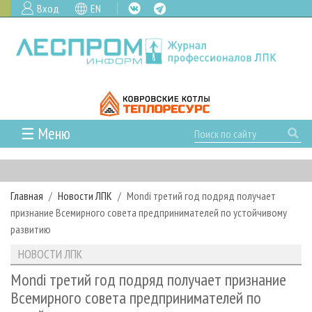
Вход
EN
☰ Меню
ГЛАВНАЯ
РУБРИКИ И ТЕМЫ
Главная
Новости ЛПК
Mondi третий год подряд получает
РУБРИКИ ЖУРНАЛА
НОВОСТИ
признание Всемирного совета предпринимателей по устойчивому
ЛЕСНОЕ ХОЗЯЙСТВО
КАЛЕНДАРЬ СОБЫТИЙ
развитию
ПРОЕКТЫ ЛПИ
ЛЕСОЗАГОТОВКА
НОВОСТИ ЛПК
АНАЛИТИКА
НОВОСТИ ЛПК
АРХИВ
ЛЕСОПИЛЕНИЕ
НОВОСТИ ЖУРНАЛА
ПРЕДПРИЯТИЯ ЛПК
АРХИВ ЖУРНАЛОВ
Mondi третий год подряд получает признание
О ЖУРНАЛЕ
Всемирного совета предпринимателей по
ДЕРЕВООБРАБОТКА
НОВОСТИ КОМПАНИЙ
ЛЕСНЫЕ РЕГИОНЫ РОССИИ
СТАТЬИ
ПОДПИСКА
РЕКЛАМОДАТЕЛЯМ