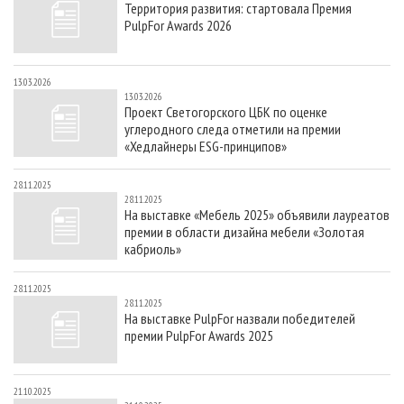
Территория развития: стартовала Премия
СУШКА ДРЕВЕСИНЫ
ПЕРСОНЫ
КОНТАКТЫ
РЕКЛАМА
PulpFor Awards 2026
ПРОИЗВОДСТВО ДРЕВЕСНЫХ ПЛИТ
МОБИЛЬНЫЕ ВЫСТАВКИ
РЕКЛАМА НА САЙТЕ
ДЕРЕВЯННОЕ ДОМОСТРОЕНИЕ
ОФИЦИАЛЬНЫЕ ДЕЛЕГАЦИИ
13.03.2026
13.03.2026
ПРОИЗВОДСТВО МЕБЕЛИ
ПРИОРИТЕТНЫЕ ИНВЕСТПРОЕКТЫ
Проект Светогорского ЦБК по оценке
углеродного следа отметили на премии
БИОЭНЕРГЕТИКА
RUSSIAN FORESTRY REVIEW
«Хедлайнеры ESG-принципов»
ЦБП
ГАЗЕТА ЛЕСПРОМФОРУМ
28.11.2025
ИНСТРУМЕНТ И МАТЕРИАЛЫ
БИБЛИОТЕКА СПЕЦИАЛИСТА
28.11.2025
На выставке «Мебель 2025» объявили лауреатов
премии в области дизайна мебели «Золотая
кабриоль»
28.11.2025
28.11.2025
На выставке PulpFor назвали победителей
премии PulpFor Awards 2025
21.10.2025