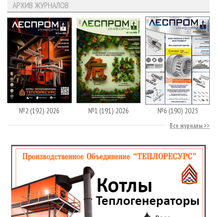
АРХИВ ЖУРНАЛОВ
№2 (192) 2026
№1 (191) 2026
№6 (190) 2025
Все журналы