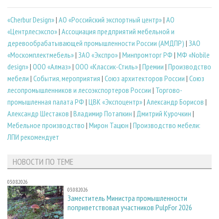
«Cherbur Design»
|
АО «Российский экспортный центр»
|
АО
«Центрлесэкспо»
|
Ассоциация предприятий мебельной и
деревообрабатывающей промышленности России (АМДПР)
|
ЗАО
«Москомплектмебель»
|
ЗАО «Экспро»
|
Минпромторг РФ
|
МФ «Nobile
design»
|
ООО «Алмаз»
|
ООО «Классик-Стиль»
|
Премии
|
Производство
мебели
|
События, мероприятия
|
Союз архитекторов России
|
Союз
лесопромышленников и лесоэкспортеров России
|
Торгово-
промышленная палата РФ
|
ЦВК «Экспоцентр»
|
Александр Борисов
|
Александр Шестаков
|
Владимир Потапкин
|
Дмитрий Курочкин
|
Мебельное производство
|
Мирон Тацюн
|
Производство мебели:
ЛПИ рекомендует
НОВОСТИ ПО ТЕМЕ
03.08.2026
03.08.2026
Заместитель Министра промышленности
поприветствовал участников PulpFor 2026