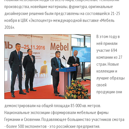
СУШКА ДРЕВЕСИНЫ
ПЕРСОНЫ
КОНТАКТЫ
РЕКЛАМА
производства, новейшие материалы, фурнитура, оригинальные
ПРОИЗВОДСТВО ДРЕВЕСНЫХ ПЛИТ
дизайнерские решения были представлены на состоявшейся 21-25
МОБИЛЬНЫЕ ВЫСТАВКИ
РЕКЛАМА НА САЙТЕ
ноября в ЦВК «Экспоцентр» международной выставке «Мебель
ДЕРЕВЯННОЕ ДОМОСТРОЕНИЕ
ОФИЦИАЛЬНЫЕ ДЕЛЕГАЦИИ
2016».
ПРОИЗВОДСТВО МЕБЕЛИ
ПРИОРИТЕТНЫЕ ИНВЕСТПРОЕКТЫ
В этом году в
БИОЭНЕРГЕТИКА
RUSSIAN FORESTRY REVIEW
ней приняли
участие 694
ЦБП
ГАЗЕТА ЛЕСПРОМФОРУМ
компании из 27
ИНСТРУМЕНТ И МАТЕРИАЛЫ
БИБЛИОТЕКА СПЕЦИАЛИСТА
стран. Новые
коллекции и
лучшие образцы
своей
продукции они
демонстрировали на общей площади 85 000 кв. метров.
Национальные экспозиции сформировали мебельные фирмы
Германии и Словении. Подавляющее большинство участников смотра
- более 500 экспонентов - это российские предприятия.