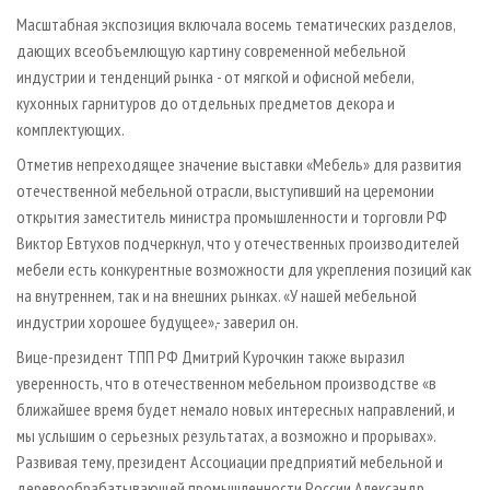
Масштабная экспозиция включала восемь тематических разделов,
дающих всеобъемлющую картину современной мебельной
индустрии и тенденций рынка - от мягкой и офисной мебели,
кухонных гарнитуров до отдельных предметов декора и
комплектующих.
Отметив непреходящее значение выставки «Мебель» для развития
отечественной мебельной отрасли, выступивший на церемонии
открытия заместитель министра промышленности и торговли РФ
Виктор Евтухов подчеркнул, что у отечественных производителей
мебели есть конкурентные возможности для укрепления позиций как
на внутреннем, так и на внешних рынках. «У нашей мебельной
индустрии хорошее будущее»,- заверил он.
Вице-президент ТПП РФ Дмитрий Курочкин также выразил
уверенность, что в отечественном мебельном производстве «в
ближайшее время будет немало новых интересных направлений, и
мы услышим о серьезных результатах, а возможно и прорывах».
Развивая тему, президент Ассоциации предприятий мебельной и
деревообрабатывающей промышленности России Александр