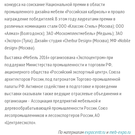
конкурса на соискание Национальной премии в области
промышленного дизайна мебели «Российская кабриоль» и прошло
награждение победителей. В этом году лауреатами премии в
различных номинациях стали ООО «Классик-Стиль» (Москва); ООО
«Алмаз» (Волгодонск); ЗАО «Москомплектмебель» (Медынь); ЗАО
«Экспро» (Тула); Дизайн-студия «Cherbur Design» (Москва); МФ «Nobile
design» (Москва).
Выставка «Мебель 2016» организована «Экспоцентром» при
поддержке Министерства промышленности и торговли РФ,
акционерного общества «Российский экспортный центр», Союза
архитекторов России, под патронатом Торгово-промышленной
палаты РФ. Активное содействие в подготовке и проведении
выставки оказывали также ведущие отраслевые объединения и
организации - Ассоциация предприятий мебельной и
деревообрабатывающей промышленности России, Союз
лесопромышленников и лесоэкспортеров России, АО
«Центрлесэкспо».
По материалам
expocentr.ru
и
meb-expo.ru