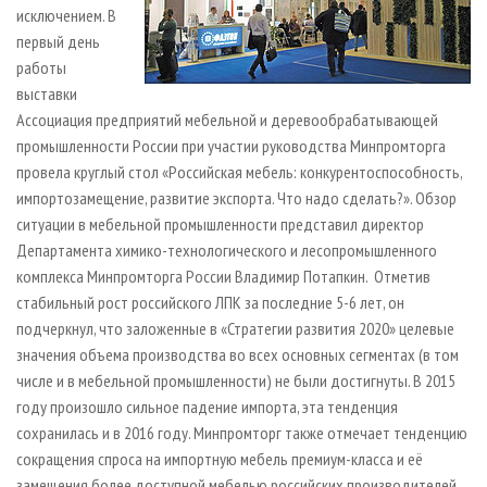
исключением. В
первый день
работы
выставки
Ассоциация предприятий мебельной и деревообрабатывающей
промышленности России при участии руководства Минпромторга
провела круглый стол «Российская мебель: конкурентоспособность,
импортозамещение, развитие экспорта. Что надо сделать?». Обзор
ситуации в мебельной промышленности представил директор
Департамента химико-технологического и лесопромышленного
комплекса Минпромторга России Владимир Потапкин. Отметив
стабильный рост российского ЛПК за последние 5-6 лет, он
подчеркнул, что заложенные в «Стратегии развития 2020» целевые
значения объема производства во всех основных сегментах (в том
числе и в мебельной промышленности) не были достигнуты. В 2015
году произошло сильное падение импорта, эта тенденция
сохранилась и в 2016 году. Минпромторг также отмечает тенденцию
сокращения спроса на импортную мебель премиум-класса и её
замещения более доступной мебелью российских производителей.