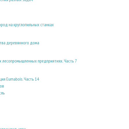
род на круглопильных станках
ства деревянного дома
х лесопромышленных предприятиях. Часть 7
я Eumabois. Часть 14
ков
сль