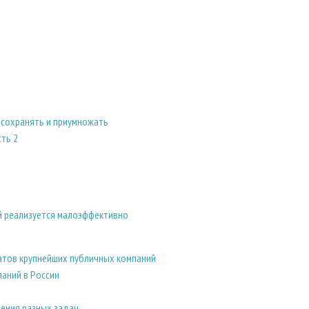
 сохранять и приумножать
ть 2
й реализуется малоэффективно
татов крупнейших публичных компаний
аний в России
шения разных задач