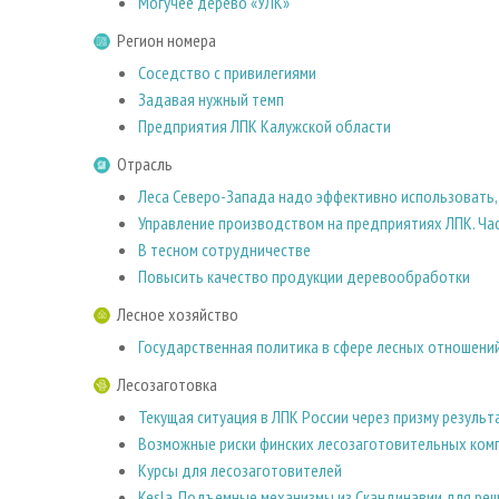
Могучее дерево «УЛК»
Регион номера
Соседство с привилегиями
Задавая нужный темп
Предприятия ЛПК Калужской области
Отрасль
Леса Северо-Запада надо эффективно использовать,
Управление производством на предприятиях ЛПК. Час
В тесном cотрудничестве
Повысить качество продукции деревообработки
Лесное хозяйство
Государственная политика в сфере лесных отношени
Лесозаготовка
Текущая ситуация в ЛПК России через призму резуль
Возможные риски финских лесозаготовительных комп
Курсы для лесозаготовителей
Kesla. Подъемные механизмы из Скандинавии для ре