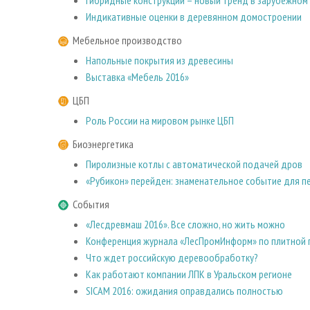
Гибридные конструкции – новый тренд в зарубежном
Индикативные оценки в деревянном домостроении
Мебельное производство
Напольные покрытия из древесины
Выставка «Мебель 2016»
ЦБП
Роль России на мировом рынке ЦБП
Биоэнергетика
Пиролизные котлы с автоматической подачей дров
«Рубикон» перейден: знаменательное событие для п
События
«Лесдревмаш 2016». Все сложно, но жить можно
Конференция журнала «ЛесПромИнформ» по плитной
Что ждет российскую деревообработку?
Как работают компании ЛПК в Уральском регионе
SICAM 2016: ожидания оправдались полностью