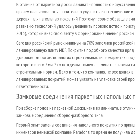
В отличие от паркетной доски, ламинат - полностью искусствен
причем планировалось значительно улучшить его технические и
деревянных напольных покрытий. Поэтому первые образцы лами
развитию технологий удалось удешевить производство и приступ
2013), который внес свою лепту в формирование мнения россиян
Сегодня российский рынок минимум на 70% заполнен российской
ламинированную плиту MDF. Покрытие подобного качества вряд 
довольно дорогое: во многих строительных гипермаркетах прод
которого всего 7 мм. Это подделка - выпуск ламината с такими 
строительным нормам. Дело в том, что компания, не входящая 
ламинированных покрытий, может указать на упаковке своей прод
ответственности.
Замковые соединения паркетных напольных 
При сборке полов из паркетной доски, как и из ламината, в отл
замковые соединения сборно-разборного типа.
Первый опыт замены соединения напольного покрытия по принципу
инженеров немецкой компании Parador в то время не получила до