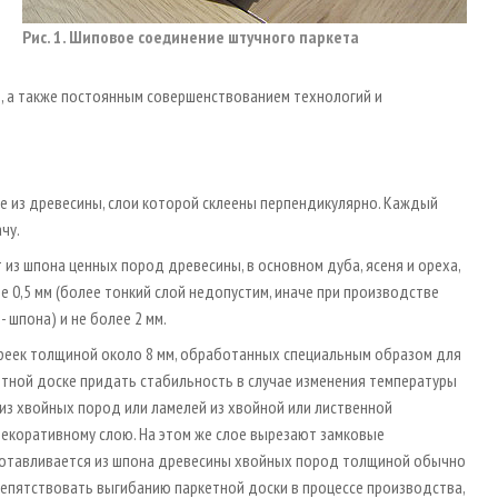
Рис. 1. Шиповое соединение штучного паркета
ии, а также постоянным совершенствованием технологий и
е из древесины, слои которой склеены перпендикулярно. Каждый
чу.
 из шпона ценных пород древесины, в основном дуба, ясеня и ореха,
нее 0,5 мм (более тонкий слой недопустим, иначе при производстве
 шпона) и не более 2 мм.
 реек толщиной около 8 мм, обработанных специальным образом для
етной доске придать стабильность в случае изменения температуры
 из хвойных пород или ламелей из хвойной или лиственной
екоративному слою. На этом же слое вырезают замковые
зготавливается из шпона древесины хвойных пород толщиной обычно
препятствовать выгибанию паркетной доски в процессе производства,