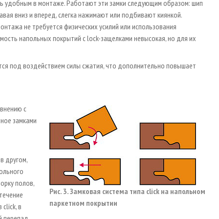
ь удобным в монтаже. Работают эти замки следующим образом: шип
авая вниз и вперед, слегка нажимают или подбивают киянкой.
онтажа не требуется физических усилий или использования
имость напольных покрытий с lock-защелками невысокая, но для их
дится под воздействием силы сжатия, что дополнительно повышает
авнению с
нное замками
в другом,
польного
борку полов,
Рис. 3. Замковая система типа сlick на напольном
 течение
паркетном покрытии
lick, в
й перепад