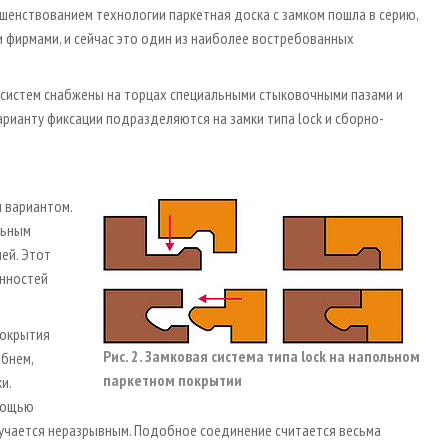
енствованием технологии паркетная доска с замком пошла в серию,
 фирмами, и сейчас это один из наиболее востребованных
 систем снабжены на торцах специальными стыковочными пазами и
арианту фиксации подразделяются на замки типа lock и сборно-
 вариантом.
льным
ей. Этот
енностей
покрытия
Рис. 2. Замковая система типа lock на напольном
ебнем,
паркетном покрытии
и.
омощью
олучается неразрывным. Подобное соединение считается весьма