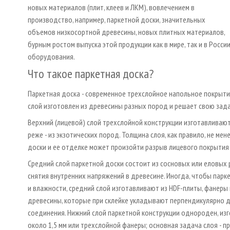
новых материалов (плит, клеев и ЛКМ), вовлечением в
производство, например, паркетной доски, значительных
объемов низкосортной древесины, новых плитных материалов,
бурным ростом выпуска этой продукции как в мире, так и в Росс
оборудования.
Что такое паркетная доска?
Паркетная доска - современное трехслойное напольное покрыти
слой изготовлен из древесины разных пород и решает свою зада
Верхний (лицевой) слой трехслойной конструкции изготавливают
реже - из экзотических пород. Толщина слоя, как правило, не ме
доски и ее отделке может произойти разрыв лицевого покрытия -
Средний слой паркетной доски состоит из сосновых или еловых
снятия внутренних напряжений в древесине. Иногда, чтобы парк
и влажности, средний слой изготавливают из HDF-плиты, фанеры
древесины, которые при склейке укладывают перпендикулярно д
соединения. Нижний слой паркетной конструкции однороден, и
около 1,5 мм или трехслойной фанеры; основная задача слоя - 