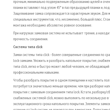
прочным, минимально подверженным образованию щелей и очен
планки вставляют под углом 45° в паз предыдущей планки и, под
Защелкивание замка сопровождается характерным звуком. Для м
специальных инструментов, что, несомненно, большой плюс. Сто
монтажа необходимо абсолютно ровное основание.
При нагрузках замковая система не испытывает трения, а нахо
прочность соединения.
Система типа click
Замки системы типа click - более совершенные соединения по ср
lock-замками. Уложить и разобрать напольное покрытие, снабже
типа click, легко и быстро может любой человек, не обладающий
профессиональными навыками.
Чтобы разобрать покрытие в одном помещении и настелить пол 
потребуется значительно меньше времени, чем при разборке на
покрытия с замковым соединением типа lock. Кстати, разборку/с
снабженных системой click, можно выполнять по нескольку раз в
эксплуатационного срока напольного покрытия. Элементы замков c
отличие от lock-систем, не ломаются при демонтаже. Допустимы