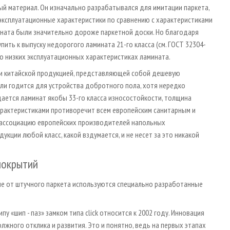
ный материал. Он изначально разрабатывался для имитации паркета,
 эксплуатационные характеристики по сравнению с характеристиками
ната были значительно дороже паркетной доски. Но благодаря
ить к выпуску недорогого ламината 21-го класса (см. ГОСТ 32304-
 о низких эксплуатационных характеристиках ламината.
 и китайской продукцией, представляющей собой дешевую
ли годится для устройства добротного пола, хотя нередко
ается ламинат якобы 33-го класса износостойкости, толщина
характеристиками противоречит всем европейским санитарным и
в ассоциацию европейских производителей напольных
укции любой класс, какой вздумается, и не несет за это никакой
покрытий
ичие от штучного паркета используются специально разработанные
 «шип - паз» замком типа сlick относится к 2002 году. Инновация
лжного отклика и развития. Это и понятно, ведь на первых этапах