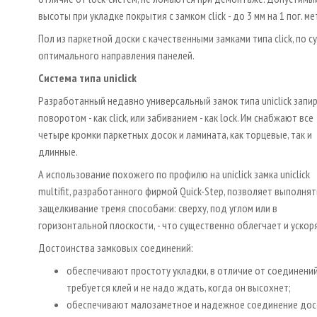
высоты при укладке покрытия с замком click - до 3 мм на 1 пог. ме
Пол из паркетной доски с качественными замками типа click, по с
оптимального направления панелей.
Система типа uniclick
Разработанный недавно универсальный замок типа uniclick запи
поворотом - как click, или забиванием - как lock. Им снабжают все
четыре кромки паркетных досок и ламината, как торцевые, так и
длинные.
А использование похожего по профилю на uniclick замка unicliсk
multifit, разработанного фирмой Quick-Step, позволяет выполнят
защелкивание тремя способами: сверху, под углом или в
горизонтальной плоскости, - что существенно облегчает и уско
Достоинства замковых соединений:
обеспечивают простоту укладки, в отличие от соединений 
требуется клей и не надо ждать, когда он высохнет;
обеспечивают малозаметное и надежное соединение дос