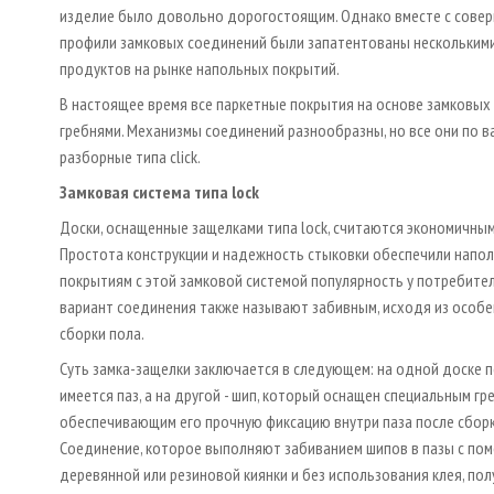
изделие было довольно дорогостоящим. Однако вместе с соверш
профили замковых соединений были запатентованы несколькими
продуктов на рынке напольных покрытий.
В настоящее время все паркетные покрытия на основе замковых
гребнями. Механизмы соединений разнообразны, но все они по в
разборные типа click.
Замковая система типа lock
Доски, оснащенные защелками типа lock, считаются экономичным
Простота конструкции и надежность стыковки обеспечили напо
покрытиям с этой замковой системой популярность у потребител
вариант соединения также называют забивным, исходя из особ
сборки пола.
Суть замка-защелки заключается в следующем: на одной доске 
имеется паз, а на другой - шип, который оснащен специальным гр
обеспечивающим его прочную фиксацию внутри паза после сборк
Соединение, которое выполняют забиванием шипов в пазы с п
деревянной или резиновой киянки и без использования клея, п