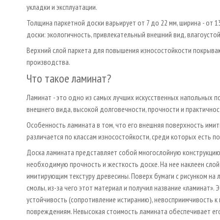
укладки и эксплуатации.
Толщина паркетной доски варьирует от 7 до 22 мм, ширина - от 13
доски: экологичность, привлекательный внешний вид, влагоусто
Верхний слой паркета для повышения износостойкости покрывают
производства.
Что такое ламинат?
Ламинат - это одно из самых лучших искусственных напольных п
внешнего вида, высокой долговечности, прочности и практичнос
Особенность ламината в том, что его внешняя поверхность имит
различается по классам износостойкости, среди которых есть пов
Доска ламината представляет собой многослойную конструкцию.
необходимую прочность и жесткость доске. На нее наклеен слой
имитирующим текстуру древесины. Поверх бумаги с рисунком на 
смолы, из-за чего этот материал и получил название «ламинат». 
устойчивость (сопротивление истиранию), невосприимчивость к 
повреждениям. Невысокая стоимость ламината обеспечивает ег