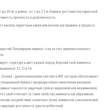
 до 20 см, а длина - от 2 до 2,5 м. Главные достоинства паркетной
йчивость, прочность и долговечность.
 маслом, паркетным лаком или воском, как правило, в процессе
окрытий. Популярным ламинат стал за счет привлекательного
ти.
ирует структуру и цвет разных пород. Верхний слой ламината
ышенные: 32, 33 и 34.
 Основа - древесноволокнистая плита HDF, которая обеспечивает
 специальной бумаги с предварительно нанесенным рисунком,
ламинат наносится защитный слой из акриловой или меламиновой
Этот слой отвечает за такие свойства ламината, как абразивная
пятнам, воздействию солнечных лучей, химикатов, к механическим
о широкую доступность для потребителей.