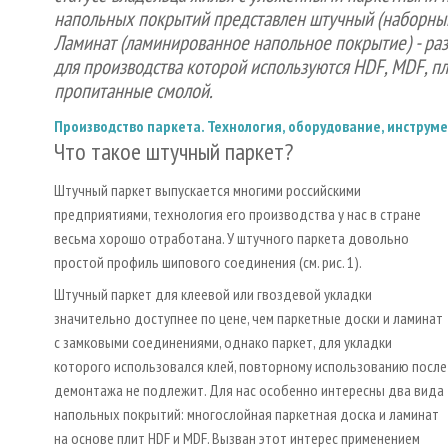
напольных покрытий представлен штучный (наборный)
Ламинат (ламинированное напольное покрытие) - раз
для производства которой используются HDF, MDF, пла
пропитанные смолой.
Производство паркета. Технология, оборудование, инструм
Что такое штучный паркет?
Штучный паркет выпускается многими российскими
предприятиями, технология его производства у нас в стране
весьма хорошо отработана. У штучного паркета довольно
простой профиль шипового соединения (см. рис. 1).
Штучный паркет для клеевой или гвоздевой укладки
значительно доступнее по цене, чем паркетные доски и ламинат
с замковыми соединениями, однако паркет, для укладки
которого использовался клей, повторному использованию после
демонтажа не подлежит. Для нас особенно интересны два вида
напольных покрытий: многослойная паркетная доска и ламинат
на основе плит HDF и MDF. Вызван этот интерес применением